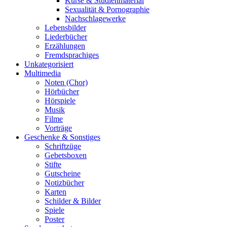
Kurse & Studienmaterial
Sexualität & Pornographie
Nachschlagewerke
Lebensbilder
Liederbücher
Erzählungen
Fremdsprachiges
Unkategorisiert
Multimedia
Noten (Chor)
Hörbücher
Hörspiele
Musik
Filme
Vorträge
Geschenke & Sonstiges
Schriftzüge
Gebetsboxen
Stifte
Gutscheine
Notizbücher
Karten
Schilder & Bilder
Spiele
Poster