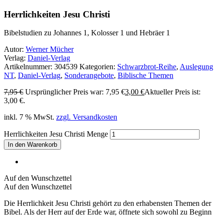
Herrlichkeiten Jesu Christi
Bibelstudien zu Johannes 1, Kolosser 1 und Hebräer 1
Autor:
Werner Mücher
Verlag:
Daniel-Verlag
Artikelnummer:
304539
Kategorien:
Schwarzbrot-Reihe
,
Auslegung
NT
,
Daniel-Verlag
,
Sonderangebote
,
Biblische Themen
7,95
€
Ursprünglicher Preis war: 7,95 €
3,00
€
Aktueller Preis ist:
3,00 €.
inkl. 7 % MwSt.
zzgl. Versandkosten
Herrlichkeiten Jesu Christi Menge
In den Warenkorb
Auf den Wunschzettel
Auf den Wunschzettel
Die Herrlichkeit Jesu Christi gehört zu den erhabensten Themen der
Bibel. Als der Herr auf der Erde war, öffnete sich sowohl zu Beginn