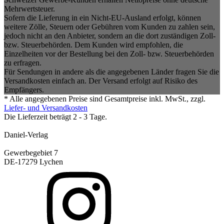
Mehrwertsteuer.
Sofern die Lieferung in ein Nicht-EU-Ausland erfolgt, können
weitere Zölle, Steuern oder Gebühren vom Kunden zu zahlen sein,
jedoch nicht an den Anbieter, sondern an die dort zuständigen Zoll-
bzw. Steuerbehörden. Dem Kunden wird empfohlen, die
Einzelheiten vor der Bestellung bei den Zoll- bzw. Steuerbehörden
zu erfragen.
Für Sendungen in andere als die angegebenen Länder fragen Sie die
Versandkosten einfach an. Der Versand erfolgt auf Risiko des
Empfängers.
* Alle angegebenen Preise sind Gesamtpreise inkl. MwSt., zzgl.
Liefer- und Versandkosten
Die Lieferzeit beträgt 2 - 3 Tage.
Daniel-Verlag
Gewerbegebiet 7
DE-17279 Lychen