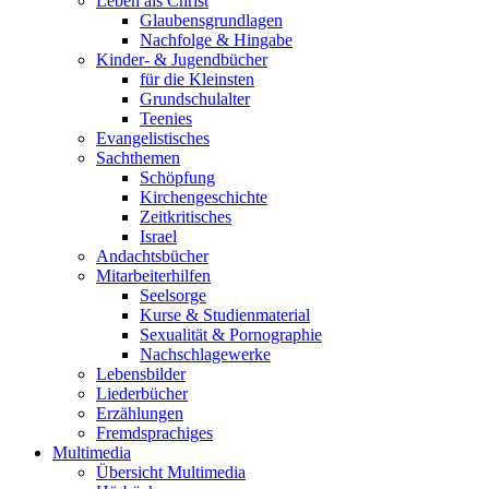
Leben als Christ
Glaubensgrundlagen
Nachfolge & Hingabe
Kinder- & Jugendbücher
für die Kleinsten
Grundschulalter
Teenies
Evangelistisches
Sachthemen
Schöpfung
Kirchengeschichte
Zeitkritisches
Israel
Andachtsbücher
Mitarbeiterhilfen
Seelsorge
Kurse & Studienmaterial
Sexualität & Pornographie
Nachschlagewerke
Lebensbilder
Liederbücher
Erzählungen
Fremdsprachiges
Multimedia
Übersicht Multimedia