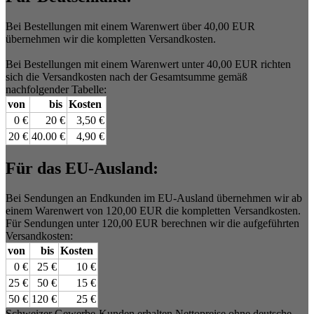
Bei Bestellungen mit einem Warenwert über 40,00 EUR
übernehmen wir die kompletten Versandkosten.
Bei Bestellungen mit einem Warenwert unter 40,00 EUR richten
sich die Versandkosten nach der Gesamtsumme gemäß
nachfolgender Tabelle:
von
bis
Kosten
0 €
20 €
3,50 €
20 €
40.00 €
4,90 €
Für das EU-Ausland:
Bei Sendungen an Endkunden im EU-Ausland übernehmen wir ab
einem Warenwert von 120,00 EUR die kompletten Versandkosten.
Für Sendungen unter 120,00 EUR berechnen wir die aufgeführten
Versandkosten:
von
bis
Kosten
0 €
25 €
10 €
25 €
50 €
15 €
50 €
120 €
25 €
Schweizer Gewerbe-Kunden erhalten Nettopreise ohne deutsche