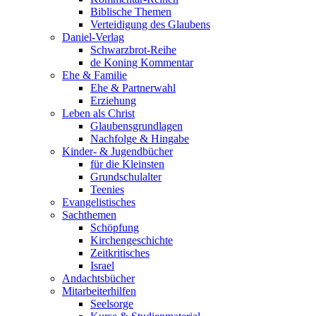
Biblische Themen
Verteidigung des Glaubens
Daniel-Verlag
Schwarzbrot-Reihe
de Koning Kommentar
Ehe & Familie
Ehe & Partnerwahl
Erziehung
Leben als Christ
Glaubensgrundlagen
Nachfolge & Hingabe
Kinder- & Jugendbücher
für die Kleinsten
Grundschulalter
Teenies
Evangelistisches
Sachthemen
Schöpfung
Kirchengeschichte
Zeitkritisches
Israel
Andachtsbücher
Mitarbeiterhilfen
Seelsorge