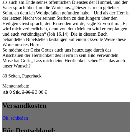
als auch am Ende seines öffentlichen Dienstes der Himmel, und der
Vater sprach über Ihm die Worte aus: „Dieser ist mein geliebter
Sohn, an dem ich Wohlgefallen gefunden habe.“ Und als der Herr in
der letzten Nacht vor seinem Sterben zu den Jüngern über den
Heiligen Geist sprach, den Er senden würde, sagte Er von ihm: „Er
wird mich verherrlichen, denn von dem Meinen wird er empfangen
und euch verkündigen“ (Joh 16,14). Die in diesem Buch
behandelten Bibelstellen bestätigen auf eindrucksvolle Weise diese
Worte unseres Herrn.
So möchte der Geist Gottes auch uns heutzutage durch das
Anschauen der Herrlichkeit des Herrn in sein Bild verwandeln.
Mose bat Gott: „Lass mich deine Herrlichkeit sehen!“ Ist das auch
unser Wunsch?
80 Seiten, Paperback
Mengenrabatt:
ab 0 Stk.
3,00
€
3,00
€
Versandkosten
Ok, schließen
Für Deutschland: