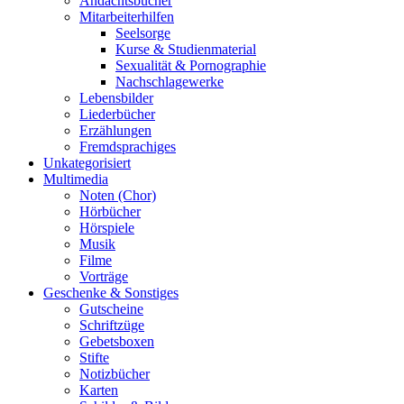
Andachtsbücher
Mitarbeiterhilfen
Seelsorge
Kurse & Studienmaterial
Sexualität & Pornographie
Nachschlagewerke
Lebensbilder
Liederbücher
Erzählungen
Fremdsprachiges
Unkategorisiert
Multimedia
Noten (Chor)
Hörbücher
Hörspiele
Musik
Filme
Vorträge
Geschenke & Sonstiges
Gutscheine
Schriftzüge
Gebetsboxen
Stifte
Notizbücher
Karten