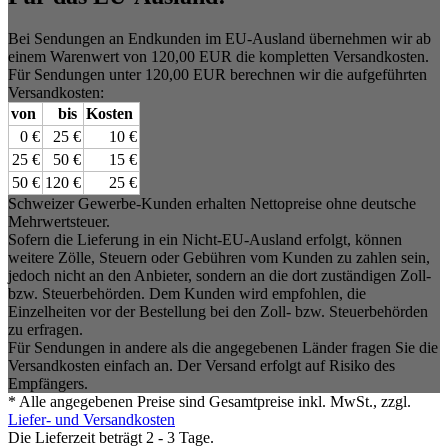
Bei Sendungen an Endkunden im EU-Ausland übernehmen wir ab
einem Warenwert von 120,00 EUR die kompletten Versandkosten.
Für Sendungen unter 120,00 EUR berechnen wir die aufgeführten
Versandkosten:
von
bis
Kosten
0 €
25 €
10 €
25 €
50 €
15 €
50 €
120 €
25 €
Schweizer Gewerbe-Kunden erhalten Nettopreise ohne deutsche
Mehrwertsteuer.
Sofern die Lieferung in ein Nicht-EU-Ausland erfolgt, können
weitere Zölle, Steuern oder Gebühren vom Kunden zu zahlen sein,
jedoch nicht an den Anbieter, sondern an die dort zuständigen Zoll-
bzw. Steuerbehörden. Dem Kunden wird empfohlen, die
Einzelheiten vor der Bestellung bei den Zoll- bzw. Steuerbehörden
zu erfragen.
Für Sendungen in andere als die angegebenen Länder fragen Sie die
Versandkosten einfach an. Der Versand erfolgt auf Risiko des
Empfängers.
* Alle angegebenen Preise sind Gesamtpreise inkl. MwSt., zzgl.
Liefer- und Versandkosten
Die Lieferzeit beträgt 2 - 3 Tage.