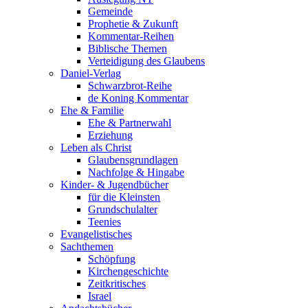
Gemeinde
Prophetie & Zukunft
Kommentar-Reihen
Biblische Themen
Verteidigung des Glaubens
Daniel-Verlag
Schwarzbrot-Reihe
de Koning Kommentar
Ehe & Familie
Ehe & Partnerwahl
Erziehung
Leben als Christ
Glaubensgrundlagen
Nachfolge & Hingabe
Kinder- & Jugendbücher
für die Kleinsten
Grundschulalter
Teenies
Evangelistisches
Sachthemen
Schöpfung
Kirchengeschichte
Zeitkritisches
Israel