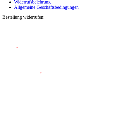
Widerrufsbelehrung
Allgemeine Geschäftsbedingungen
Bestellung widerrufen:
Bestellnummer
(optional)
E-Mail
*
E-Mail (wiederholen)
*
Vorname
(optional)
Nachname
(optional)