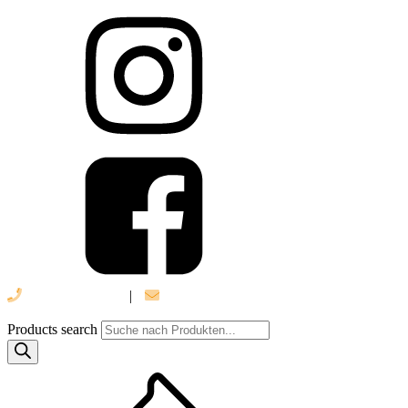
039 888 522 48
|
info@daniel-verlag.de
Products search