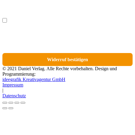
Ich möchte bestimmte Positionen für den Widerruf
(optional)
auswählen.
Du erhältst eine E-Mail-Bestätigung über den Eingang des Widerrufs. In dieser
E-Mail findest du einen Link, über den du die Artikel für den Widerruf
auswählen kannst.
Widerruf bestätigen
© 2021 Daniel Verlag. Alle Rechte vorbehalten. Design und
Programmierung:
ideegrafik Kreativagentur GmbH
Impressum
|
Datenschutz