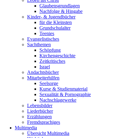
Leben als Christ
Glaubensgrundlagen
Nachfolge & Hingabe
Kinder- & Jugendbücher
für die Kleinsten
Grundschulalter
Teenies
Evangelistisches
Sachthemen
Schöpfung
Kirchengeschichte
Zeitkritisches
Israel
Andachtsbücher
Mitarbeiterhilfen
Seelsorge
Kurse & Studienmaterial
Sexualität & Pornographie
Nachschlagewerke
Lebensbilder
Liederbücher
Erzählungen
Fremdsprachiges
Multimedia
Übersicht Multimedia