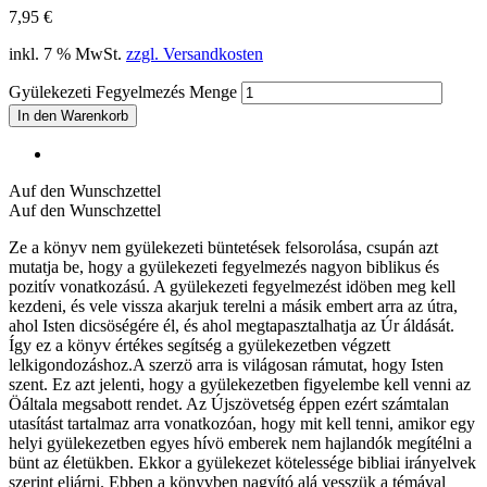
7,95
€
inkl. 7 % MwSt.
zzgl. Versandkosten
Gyülekezeti Fegyelmezés Menge
In den Warenkorb
Auf den Wunschzettel
Auf den Wunschzettel
Ze a könyv nem gyülekezeti büntetések felsorolása, csupán azt
mutatja be, hogy a gyülekezeti fegyelmezés nagyon biblikus és
pozitív vonatkozású. A gyülekezeti fegyelmezést idöben meg kell
kezdeni, és vele vissza akarjuk terelni a másik embert arra az útra,
ahol Isten dicsöségére él, és ahol megtapasztalhatja az Úr áldását.
Így ez a könyv értékes segítség a gyülekezetben végzett
lelkigondozáshoz.A szerzö arra is világosan rámutat, hogy Isten
szent. Ez azt jelenti, hogy a gyülekezetben figyelembe kell venni az
Öáltala megsabott rendet. Az Újszövetség éppen ezért számtalan
utasítást tartalmaz arra vonatkozóan, hogy mit kell tenni, amikor egy
helyi gyülekezetben egyes hívö emberek nem hajlandók megítélni a
bünt az életükben. Ekkor a gyülekezet kötelessége bibliai irányelvek
szerint eljárni. Ebben a könyvben nagyító alá vesszük a témával