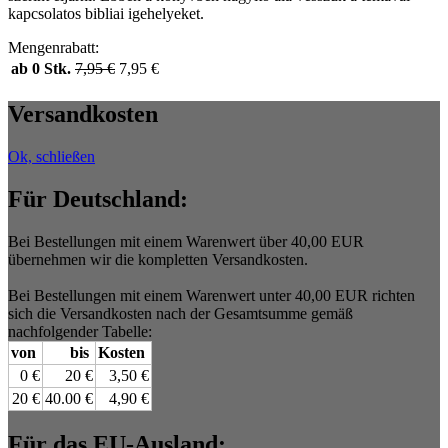
kapcsolatos bibliai igehelyeket.
Mengenrabatt:
ab 0 Stk.
7,95
€
7,95
€
Versandkosten
Ok, schließen
Für Deutschland:
Bei Bestellungen mit einem Warenwert über 40,00 EUR
übernehmen wir die kompletten Versandkosten.
Bei Bestellungen mit einem Warenwert unter 40,00 EUR richten
sich die Versandkosten nach der Gesamtsumme gemäß
nachfolgender Tabelle:
von
bis
Kosten
0 €
20 €
3,50 €
20 €
40.00 €
4,90 €
Für das EU-Ausland: