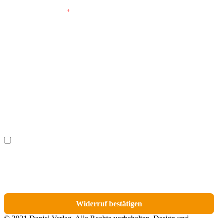
E-Mail (wiederholen)
*
Vorname
(optional)
Nachname
(optional)
Ich möchte bestimmte Positionen für den Widerruf
(optional)
auswählen.
Du erhältst eine E-Mail-Bestätigung über den Eingang des Widerrufs. In dieser
E-Mail findest du einen Link, über den du die Artikel für den Widerruf
auswählen kannst.
Widerruf bestätigen