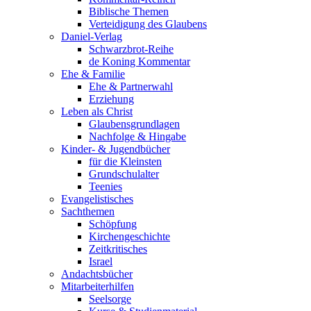
Biblische Themen
Verteidigung des Glaubens
Daniel-Verlag
Schwarzbrot-Reihe
de Koning Kommentar
Ehe & Familie
Ehe & Partnerwahl
Erziehung
Leben als Christ
Glaubensgrundlagen
Nachfolge & Hingabe
Kinder- & Jugendbücher
für die Kleinsten
Grundschulalter
Teenies
Evangelistisches
Sachthemen
Schöpfung
Kirchengeschichte
Zeitkritisches
Israel
Andachtsbücher
Mitarbeiterhilfen
Seelsorge