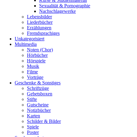
Kurse & Studienmaterial
Sexualität & Pornographie
Nachschlagewerke
Lebensbilder
Liederbücher
Erzählungen
Fremdsprachiges
Unkategorisiert
Multimedia
Noten (Chor)
Hörbücher
Hörspiele
Musik
Filme
Vorträge
Geschenke & Sonstiges
Schriftzüge
Gebetsboxen
Stifte
Gutscheine
Notizbücher
Karten
Schilder & Bilder
Spiele
Poster