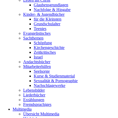
Leben als Christ
Glaubensgrundlagen
Nachfolge & Hingabe
Kinder- & Jugendbücher
für die Kleinsten
Grundschulalter
Teenies
Evangelistisches
Sachthemen
Schöpfung
Kirchengeschichte
Zeitkritisches
Israel
Andachtsbücher
Mitarbeiterhilfen
Seelsorge
Kurse & Studienmaterial
Sexualität & Pornographie
Nachschlagewerke
Lebensbilder
Liederbücher
Erzählungen
Fremdsprachiges
Multimedia
Übersicht Multimedia