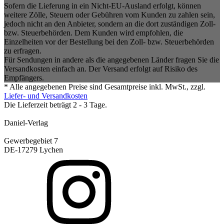
Sofern die Lieferung in ein Nicht-EU-Ausland erfolgt, können
weitere Zölle, Steuern oder Gebühren vom Kunden zu zahlen sein,
jedoch nicht an den Anbieter, sondern an die dort zuständigen Zoll-
bzw. Steuerbehörden. Dem Kunden wird empfohlen, die
Einzelheiten vor der Bestellung bei den Zoll- bzw. Steuerbehörden
zu erfragen.
Für Sendungen in andere als die angegebenen Länder fragen Sie die
Versandkosten einfach an. Der Versand erfolgt auf Risiko des
Empfängers.
* Alle angegebenen Preise sind Gesamtpreise inkl. MwSt., zzgl.
Liefer- und Versandkosten
Die Lieferzeit beträgt 2 - 3 Tage.
Daniel-Verlag
Gewerbegebiet 7
DE-17279 Lychen