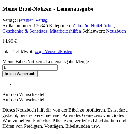
Meine Bibel-Notizen - Leinenausgabe
Verlag:
Betanien-Verlag
Artikelnummer:
176345
Kategorien:
Zubehör
,
Notizbücher
,
Geschenke & Sonstiges
,
Mitarbeiterhilfen
Schlagwort:
Notizbuch
14,90
€
inkl. 7 % MwSt.
zzgl. Versandkosten
Meine Bibel-Notizen - Leinenausgabe Menge
In den Warenkorb
Auf den Wunschzettel
Auf den Wunschzettel
Dieses Notizbuch hilft dir, von der Bibel zu profitieren. Es ist dazu
gedacht, bei drei verschiedenen Arten des Genießens von Gottes
Wort zu helfen: Einfaches Bibellesen, vertieftes Bibelstudium und
Hören von Predigten, Vorträgen, Bibelstunden usw.