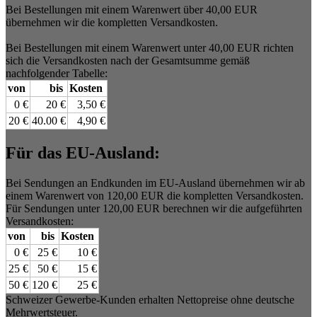
Bei Bestellungen mit einem Warenwert über 40,00 EUR
übernehmen wir die kompletten Versandkosten.
Bei Bestellungen mit einem Warenwert unter 40,00 EUR richten
sich die Versandkosten nach der Gesamtsumme gemäß
nachfolgender Tabelle:
von
bis
Kosten
0 €
20 €
3,50 €
20 €
40.00 €
4,90 €
Für das EU-Ausland:
Bei Sendungen an Endkunden im EU-Ausland übernehmen wir ab
einem Warenwert von 120,00 EUR die kompletten Versandkosten.
Für Sendungen unter 120,00 EUR berechnen wir die aufgeführten
Versandkosten:
von
bis
Kosten
0 €
25 €
10 €
25 €
50 €
15 €
50 €
120 €
25 €
Schweizer Gewerbe-Kunden erhalten Nettopreise ohne deutsche
Mehrwertsteuer.