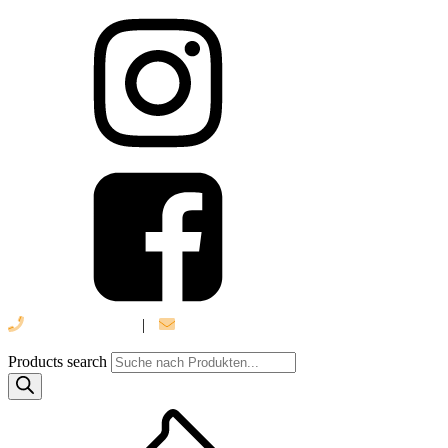
039 888 522 48
|
info@daniel-verlag.de
Products search