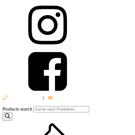
039 888 522 48
|
info@daniel-verlag.de
Products search