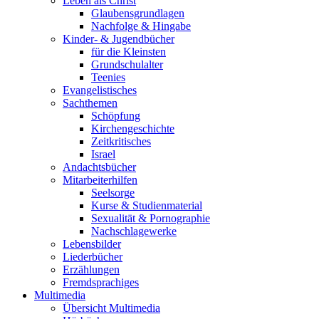
Leben als Christ
Glaubensgrundlagen
Nachfolge & Hingabe
Kinder- & Jugendbücher
für die Kleinsten
Grundschulalter
Teenies
Evangelistisches
Sachthemen
Schöpfung
Kirchengeschichte
Zeitkritisches
Israel
Andachtsbücher
Mitarbeiterhilfen
Seelsorge
Kurse & Studienmaterial
Sexualität & Pornographie
Nachschlagewerke
Lebensbilder
Liederbücher
Erzählungen
Fremdsprachiges
Multimedia
Übersicht Multimedia