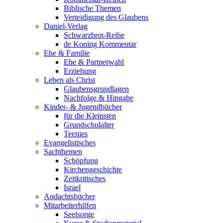
Biblische Themen
Verteidigung des Glaubens
Daniel-Verlag
Schwarzbrot-Reihe
de Koning Kommentar
Ehe & Familie
Ehe & Partnerwahl
Erziehung
Leben als Christ
Glaubensgrundlagen
Nachfolge & Hingabe
Kinder- & Jugendbücher
für die Kleinsten
Grundschulalter
Teenies
Evangelistisches
Sachthemen
Schöpfung
Kirchengeschichte
Zeitkritisches
Israel
Andachtsbücher
Mitarbeiterhilfen
Seelsorge