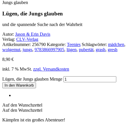
Jungs glauben
Lügen, die Jungs glauben
und die spannende Suche nach der Wahrheit
Autor:
Jason & Erin Davis
Verlag:
CLV-Verlag
Artikelnummer:
256790
Kategorie:
Teenies
Schlagwörter:
mädchen
,
wolgemut
,
jungs
,
9783866997905
,
lügen
,
pubertät
,
grash
,
gresh
8,90
€
inkl. 7 % MwSt.
zzgl. Versandkosten
Lügen, die Jungs glauben Menge
In den Warenkorb
Auf den Wunschzettel
Auf den Wunschzettel
Kämpfen ist ein großes Abenteuer!