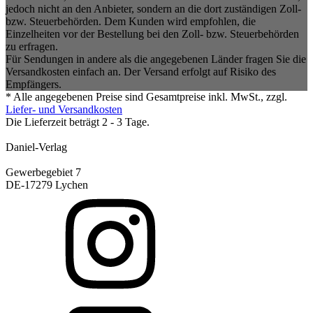
jedoch nicht an den Anbieter, sondern an die dort zuständigen Zoll-
bzw. Steuerbehörden. Dem Kunden wird empfohlen, die
Einzelheiten vor der Bestellung bei den Zoll- bzw. Steuerbehörden
zu erfragen.
Für Sendungen in andere als die angegebenen Länder fragen Sie die
Versandkosten einfach an. Der Versand erfolgt auf Risiko des
Empfängers.
* Alle angegebenen Preise sind Gesamtpreise inkl. MwSt., zzgl.
Liefer- und Versandkosten
Die Lieferzeit beträgt 2 - 3 Tage.
Daniel-Verlag
Gewerbegebiet 7
DE-17279 Lychen