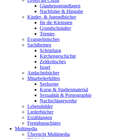
Leben als Christ
Glaubensgrundlagen
Nachfolge & Hingabe
Kinder- & Jugendbücher
für die Kleinsten
Grundschulalter
Teenies
Evangelistisches
Sachthemen
Schöpfung
Kirchengeschichte
Zeitkritisches
Israel
Andachtsbücher
Mitarbeiterhilfen
Seelsorge
Kurse & Studienmaterial
Sexualität & Pornographie
Nachschlagewerke
Lebensbilder
Liederbücher
Erzählungen
Fremdsprachiges
Multimedia
Übersicht Multimedia