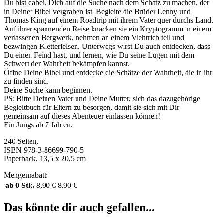
Du bist dabei, Dich auf die Suche nach dem Schatz zu machen, der
in Deiner Bibel vergraben ist. Begleite die Brüder Lenny und
Thomas King auf einem Roadtrip mit ihrem Vater quer durchs Land.
Auf ihrer spannenden Reise knacken sie ein Kryptogramm in einem
verlassenen Bergwerk, nehmen an einem Viehtrieb teil und
bezwingen Kletterfelsen. Unterwegs wirst Du auch entdecken, dass
Du einen Feind hast, und lernen, wie Du seine Lügen mit dem
Schwert der Wahrheit bekämpfen kannst.
Öffne Deine Bibel und entdecke die Schätze der Wahrheit, die in ihr
zu finden sind.
Deine Suche kann beginnen.
PS: Bitte Deinen Vater und Deine Mutter, sich das dazugehörige
Begleitbuch für Eltern zu besorgen, damit sie sich mit Dir
gemeinsam auf dieses Abenteuer einlassen können!
Für Jungs ab 7 Jahren.
240 Seiten,
ISBN 978-3-86699-790-5
Paperback, 13,5 x 20,5 cm
Mengenrabatt:
ab 0 Stk.
8,90
€
8,90
€
Das könnte dir auch gefallen...