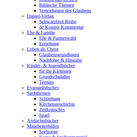
Biblische Themen
Verteidigung des Glaubens
Daniel-Verlag
Schwarzbrot-Reihe
de Koning Kommentar
Ehe & Familie
Ehe & Partnerwahl
Erziehung
Leben als Christ
Glaubensgrundlagen
Nachfolge & Hingabe
Kinder- & Jugendbücher
für die Kleinsten
Grundschulalter
Teenies
Evangelistisches
Sachthemen
Schöpfung
Kirchengeschichte
Zeitkritisches
Israel
Andachtsbücher
Mitarbeiterhilfen
Seelsorge