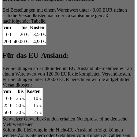
Bei Bestellungen mit einem Warenwert unter 40,00 EUR richten
sich die Versandkosten nach der Gesamtsumme gemäß
nachfolgender Tabelle:
von
bis
Kosten
0 €
20 €
3,50 €
20 €
40.00 €
4,90 €
Für das EU-Ausland:
Bei Sendungen an Endkunden im EU-Ausland übernehmen wir ab
einem Warenwert von 120,00 EUR die kompletten Versandkosten.
Für Sendungen unter 120,00 EUR berechnen wir die aufgeführten
Versandkosten:
von
bis
Kosten
0 €
25 €
10 €
25 €
50 €
15 €
50 €
120 €
25 €
Schweizer Gewerbe-Kunden erhalten Nettopreise ohne deutsche
Mehrwertsteuer.
Sofern die Lieferung in ein Nicht-EU-Ausland erfolgt, können
weitere Zölle, Steuern oder Gebühren vom Kunden zu zahlen sein,