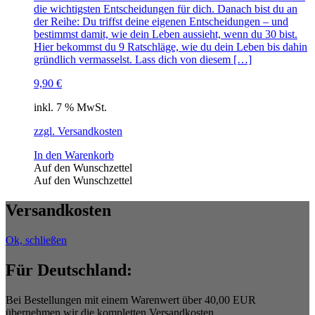
die wichtigsten Entscheidungen für dich. Danach bist du an
der Reihe: Du triffst deine eigenen Entscheidungen – und
bestimmst damit, wie dein Leben aussieht, wenn du 30 bist.
Hier bekommst du 9 Ratschläge, wie du dein Leben bis dahin
gründlich vermasselst. Lass dich von diesem […]
9,90
€
inkl. 7 % MwSt.
zzgl. Versandkosten
In den Warenkorb
Auf den Wunschzettel
Auf den Wunschzettel
Versandkosten
Ok, schließen
Für Deutschland:
Bei Bestellungen mit einem Warenwert über 40,00 EUR
übernehmen wir die kompletten Versandkosten.