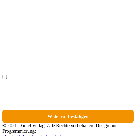
Vorname
(optional)
Nachname
(optional)
Ich möchte bestimmte Positionen für den Widerruf
(optional)
auswählen.
Du erhältst eine E-Mail-Bestätigung über den Eingang des Widerrufs. In dieser
E-Mail findest du einen Link, über den du die Artikel für den Widerruf
auswählen kannst.
Widerruf bestätigen
© 2021 Daniel Verlag. Alle Rechte vorbehalten. Design und
Programmierung: