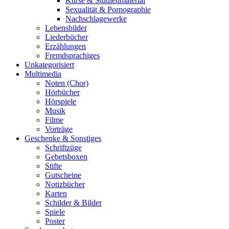
Kurse & Studienmaterial
Sexualität & Pornographie
Nachschlagewerke
Lebensbilder
Liederbücher
Erzählungen
Fremdsprachiges
Unkategorisiert
Multimedia
Noten (Chor)
Hörbücher
Hörspiele
Musik
Filme
Vorträge
Geschenke & Sonstiges
Schriftzüge
Gebetsboxen
Stifte
Gutscheine
Notizbücher
Karten
Schilder & Bilder
Spiele
Poster