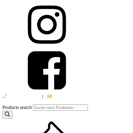
039 888 522 48
|
info@daniel-verlag.de
Products search