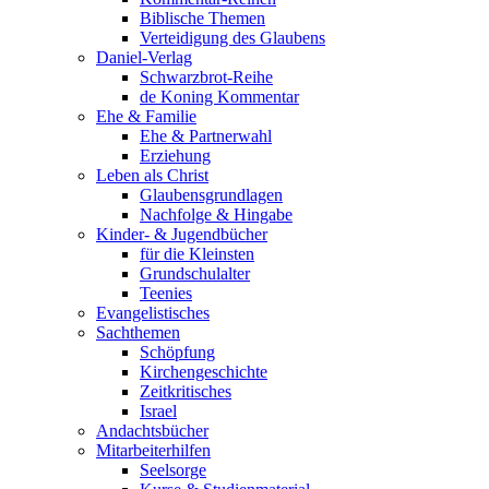
Biblische Themen
Verteidigung des Glaubens
Daniel-Verlag
Schwarzbrot-Reihe
de Koning Kommentar
Ehe & Familie
Ehe & Partnerwahl
Erziehung
Leben als Christ
Glaubensgrundlagen
Nachfolge & Hingabe
Kinder- & Jugendbücher
für die Kleinsten
Grundschulalter
Teenies
Evangelistisches
Sachthemen
Schöpfung
Kirchengeschichte
Zeitkritisches
Israel
Andachtsbücher
Mitarbeiterhilfen
Seelsorge