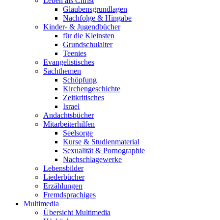
Leben als Christ
Glaubensgrundlagen
Nachfolge & Hingabe
Kinder- & Jugendbücher
für die Kleinsten
Grundschulalter
Teenies
Evangelistisches
Sachthemen
Schöpfung
Kirchengeschichte
Zeitkritisches
Israel
Andachtsbücher
Mitarbeiterhilfen
Seelsorge
Kurse & Studienmaterial
Sexualität & Pornographie
Nachschlagewerke
Lebensbilder
Liederbücher
Erzählungen
Fremdsprachiges
Multimedia
Übersicht Multimedia