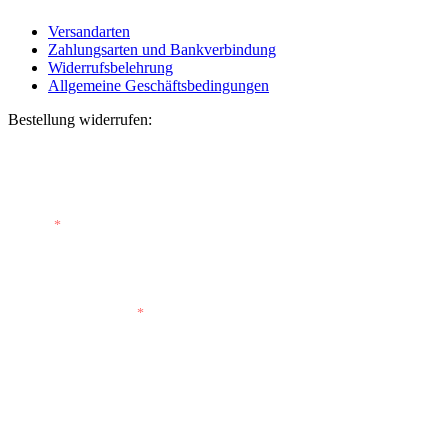
Versandarten
Zahlungsarten und Bankverbindung
Widerrufsbelehrung
Allgemeine Geschäftsbedingungen
Bestellung widerrufen:
Bestellnummer
(optional)
E-Mail
*
E-Mail (wiederholen)
*
Vorname
(optional)