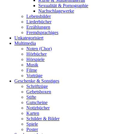
Kurse & Studienmaterial
Sexualität & Pornographie
Nachschlagewerke
Lebensbilder
Liederbücher
Erzählungen
Fremdsprachiges
Unkategorisiert
Multimedia
Noten (Chor)
Hörbücher
Hörspiele
Musik
Filme
Vorträge
Geschenke & Sonstiges
Schriftzüge
Gebetsboxen
Stifte
Gutscheine
Notizbücher
Karten
Schilder & Bilder
Spiele
Poster