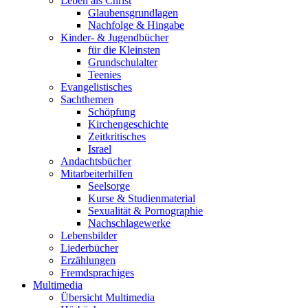
Leben als Christ
Glaubensgrundlagen
Nachfolge & Hingabe
Kinder- & Jugendbücher
für die Kleinsten
Grundschulalter
Teenies
Evangelistisches
Sachthemen
Schöpfung
Kirchengeschichte
Zeitkritisches
Israel
Andachtsbücher
Mitarbeiterhilfen
Seelsorge
Kurse & Studienmaterial
Sexualität & Pornographie
Nachschlagewerke
Lebensbilder
Liederbücher
Erzählungen
Fremdsprachiges
Multimedia
Übersicht Multimedia