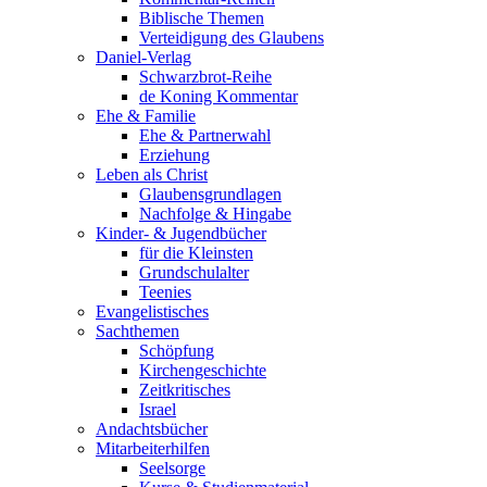
Biblische Themen
Verteidigung des Glaubens
Daniel-Verlag
Schwarzbrot-Reihe
de Koning Kommentar
Ehe & Familie
Ehe & Partnerwahl
Erziehung
Leben als Christ
Glaubensgrundlagen
Nachfolge & Hingabe
Kinder- & Jugendbücher
für die Kleinsten
Grundschulalter
Teenies
Evangelistisches
Sachthemen
Schöpfung
Kirchengeschichte
Zeitkritisches
Israel
Andachtsbücher
Mitarbeiterhilfen
Seelsorge