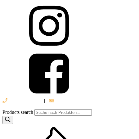
039 888 522 48
|
info@daniel-verlag.de
Products search