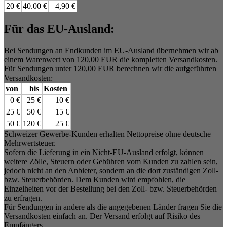
20 €
40.00 €
4,90 €
Für das EU-Ausland:
Bei Sendungen an Endkunden im EU-Ausland übernehmen wir ab
einem Warenwert von 120,00 EUR die kompletten Versandkosten.
Für Sendungen unter 120,00 EUR berechnen wir die aufgeführten
Versandkosten:
von
bis
Kosten
0 €
25 €
10 €
25 €
50 €
15 €
50 €
120 €
25 €
Schweizer Gewerbe-Kunden erhalten Nettopreise ohne deutsche
Mehrwertsteuer.
Sofern die Lieferung in ein Nicht-EU-Ausland erfolgt, können
weitere Zölle, Steuern oder Gebühren vom Kunden zu zahlen sein,
jedoch nicht an den Anbieter, sondern an die dort zuständigen Zoll-
bzw. Steuerbehörden. Dem Kunden wird empfohlen, die
Einzelheiten vor der Bestellung bei den Zoll- bzw. Steuerbehörden
zu erfragen.
Für Sendungen in andere als die angegebenen Länder fragen Sie die
Versandkosten einfach an. Der Versand erfolgt auf Risiko des
Empfängers.