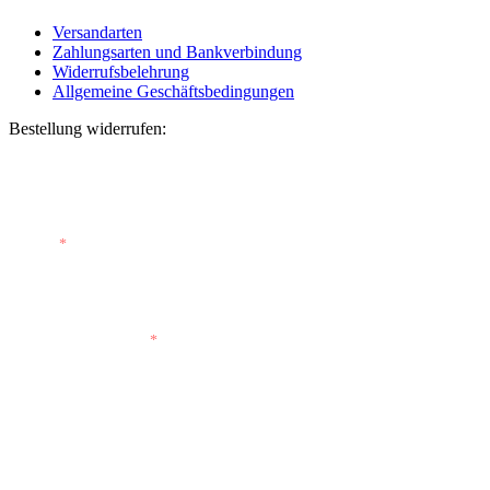
Versandarten
Zahlungsarten und Bankverbindung
Widerrufsbelehrung
Allgemeine Geschäftsbedingungen
Bestellung widerrufen:
Bestellnummer
(optional)
E-Mail
*
E-Mail (wiederholen)
*
Vorname
(optional)