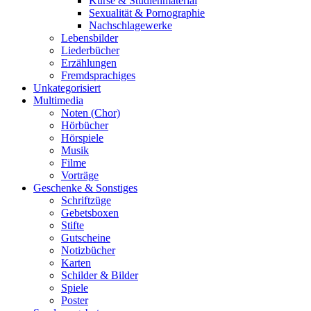
Kurse & Studienmaterial
Sexualität & Pornographie
Nachschlagewerke
Lebensbilder
Liederbücher
Erzählungen
Fremdsprachiges
Unkategorisiert
Multimedia
Noten (Chor)
Hörbücher
Hörspiele
Musik
Filme
Vorträge
Geschenke & Sonstiges
Schriftzüge
Gebetsboxen
Stifte
Gutscheine
Notizbücher
Karten
Schilder & Bilder
Spiele
Poster