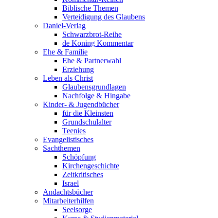
Biblische Themen
Verteidigung des Glaubens
Daniel-Verlag
Schwarzbrot-Reihe
de Koning Kommentar
Ehe & Familie
Ehe & Partnerwahl
Erziehung
Leben als Christ
Glaubensgrundlagen
Nachfolge & Hingabe
Kinder- & Jugendbücher
für die Kleinsten
Grundschulalter
Teenies
Evangelistisches
Sachthemen
Schöpfung
Kirchengeschichte
Zeitkritisches
Israel
Andachtsbücher
Mitarbeiterhilfen
Seelsorge