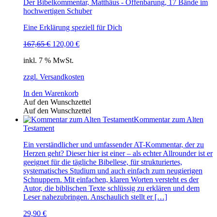
Der Bibelkommentar, Matthäus - Offenbarung, 17 Bände im
hochwertigen Schuber
Eine Erklärung speziell für Dich
Ursprünglicher
Aktueller
167,65
€
120,00
€
Preis
Preis
inkl. 7 % MwSt.
war:
ist:
167,65 €
120,00 €.
zzgl. Versandkosten
In den Warenkorb
Auf den Wunschzettel
Auf den Wunschzettel
Kommentar zum Alten
Testament
Ein verständlicher und umfassender AT-Kommentar, der zu
Herzen geht? Dieser hier ist einer – als echter Allrounder ist er
geeignet für die tägliche Bibellese, für strukturiertes,
systematisches Studium und auch einfach zum neugierigen
Schnuppern. Mit einfachen, klaren Worten versteht es der
Autor, die biblischen Texte schlüssig zu erklären und dem
Leser nahezubringen. Anschaulich stellt er […]
29,90
€