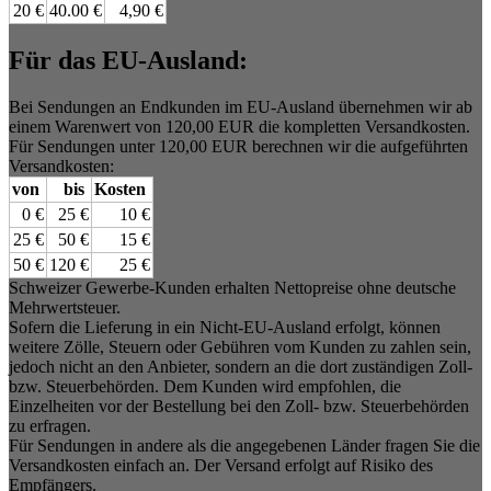
20 €
40.00 €
4,90 €
Für das EU-Ausland:
Bei Sendungen an Endkunden im EU-Ausland übernehmen wir ab
einem Warenwert von 120,00 EUR die kompletten Versandkosten.
Für Sendungen unter 120,00 EUR berechnen wir die aufgeführten
Versandkosten:
von
bis
Kosten
0 €
25 €
10 €
25 €
50 €
15 €
50 €
120 €
25 €
Schweizer Gewerbe-Kunden erhalten Nettopreise ohne deutsche
Mehrwertsteuer.
Sofern die Lieferung in ein Nicht-EU-Ausland erfolgt, können
weitere Zölle, Steuern oder Gebühren vom Kunden zu zahlen sein,
jedoch nicht an den Anbieter, sondern an die dort zuständigen Zoll-
bzw. Steuerbehörden. Dem Kunden wird empfohlen, die
Einzelheiten vor der Bestellung bei den Zoll- bzw. Steuerbehörden
zu erfragen.
Für Sendungen in andere als die angegebenen Länder fragen Sie die
Versandkosten einfach an. Der Versand erfolgt auf Risiko des
Empfängers.