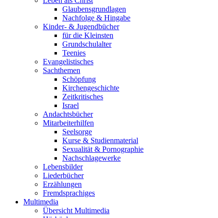
Leben als Christ
Glaubensgrundlagen
Nachfolge & Hingabe
Kinder- & Jugendbücher
für die Kleinsten
Grundschulalter
Teenies
Evangelistisches
Sachthemen
Schöpfung
Kirchengeschichte
Zeitkritisches
Israel
Andachtsbücher
Mitarbeiterhilfen
Seelsorge
Kurse & Studienmaterial
Sexualität & Pornographie
Nachschlagewerke
Lebensbilder
Liederbücher
Erzählungen
Fremdsprachiges
Multimedia
Übersicht Multimedia