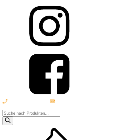
039 888 522 48
|
info@daniel-verlag.de
Products
search