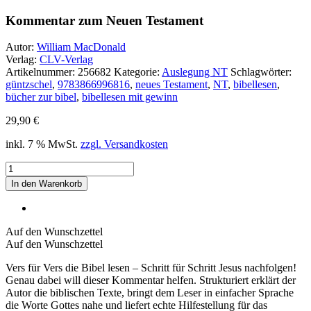
Kommentar zum Neuen Testament
Autor:
William MacDonald
Verlag:
CLV-Verlag
Artikelnummer:
256682
Kategorie:
Auslegung NT
Schlagwörter:
güntzschel
,
9783866996816
,
neues Testament
,
NT
,
bibellesen
,
bücher zur bibel
,
bibellesen mit gewinn
29,90
€
inkl. 7 % MwSt.
zzgl. Versandkosten
Kommentar
zum
In den Warenkorb
Neuen
Testament
Menge
Auf den Wunschzettel
Auf den Wunschzettel
Vers für Vers die Bibel lesen – Schritt für Schritt Jesus nachfolgen!
Genau dabei will dieser Kommentar helfen. Strukturiert erklärt der
Autor die biblischen Texte, bringt dem Leser in einfacher Sprache
die Worte Gottes nahe und liefert echte Hilfestellung für das