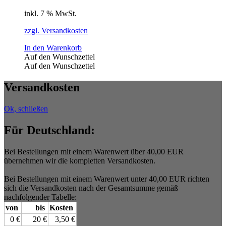
inkl. 7 % MwSt.
zzgl. Versandkosten
In den Warenkorb
Auf den Wunschzettel
Auf den Wunschzettel
Versandkosten
Ok, schließen
Für Deutschland:
Bei Bestellungen mit einem Warenwert über 40,00 EUR
übernehmen wir die kompletten Versandkosten.
Bei Bestellungen mit einem Warenwert unter 40,00 EUR richten
sich die Versandkosten nach der Gesamtsumme gemäß
nachfolgender Tabelle:
von
bis
Kosten
0 €
20 €
3,50 €