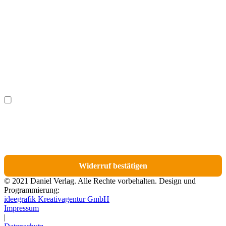
Vorname
(optional)
Nachname
(optional)
Ich möchte bestimmte Positionen für den Widerruf
(optional)
auswählen.
Du erhältst eine E-Mail-Bestätigung über den Eingang des Widerrufs. In dieser
E-Mail findest du einen Link, über den du die Artikel für den Widerruf
auswählen kannst.
Widerruf bestätigen
© 2021 Daniel Verlag. Alle Rechte vorbehalten. Design und
Programmierung:
ideegrafik Kreativagentur GmbH
Impressum
|