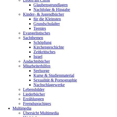
Leben als Christ
Glaubensgrundlagen
Nachfolge & Hingabe
Kinder- & Jugendbücher
für die Kleinsten
Grundschulalter
Teenies
Evangelistisches
Sachthemen
Schöpfung
Kirchengeschichte
Zeitkritisches
Israel
Andachtsbücher
Mitarbeiterhilfen
Seelsorge
Kurse & Studienmaterial
Sexualität & Pornographie
Nachschlagewerke
Lebensbilder
Liederbücher
Erzählungen
Fremdsprachiges
Multimedia
Übersicht Multimedia