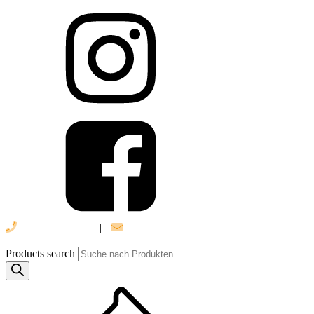
039 888 522 48
|
info@daniel-verlag.de
Products search