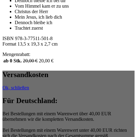
Dennoch bleibe ich bei dir
Vom Himmel kam er zu uns
Christus der Herr
Mein Jesus, ich lieb dich
Dennoch bleibe ich
Trachtet zuerst
ISBN 978-3-77511-501-8
Format 13,5 x 19,3 x 2,7 cm
Mengenrabatt:
ab 0 Stk.
20,00
€
20,00
€
Versandkosten
Ok, schließen
Für Deutschland:
Bei Bestellungen mit einem Warenwert über 40,00 EUR
übernehmen wir die kompletten Versandkosten.
Bei Bestellungen mit einem Warenwert unter 40,00 EUR richten
sich die Versandkosten nach der Gesamtsumme gemäß