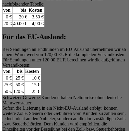
nachfolgender Tabelle:
von
bis
Kosten
0 €
20 €
3,50 €
20 €
40.00 €
4,90 €
Für das EU-Ausland:
Bei Sendungen an Endkunden im EU-Ausland übernehmen wir ab
einem Warenwert von 120,00 EUR die kompletten Versandkosten.
Für Sendungen unter 120,00 EUR berechnen wir die aufgeführten
Versandkosten:
von
bis
Kosten
0 €
25 €
10 €
25 €
50 €
15 €
50 €
120 €
25 €
Schweizer Gewerbe-Kunden erhalten Nettopreise ohne deutsche
Mehrwertsteuer.
Sofern die Lieferung in ein Nicht-EU-Ausland erfolgt, können
weitere Zölle, Steuern oder Gebühren vom Kunden zu zahlen sein,
jedoch nicht an den Anbieter, sondern an die dort zuständigen Zoll-
bzw. Steuerbehörden. Dem Kunden wird empfohlen, die
Einzelheiten vor der Bestellung bei den Zoll- bzw. Steuerbehörden