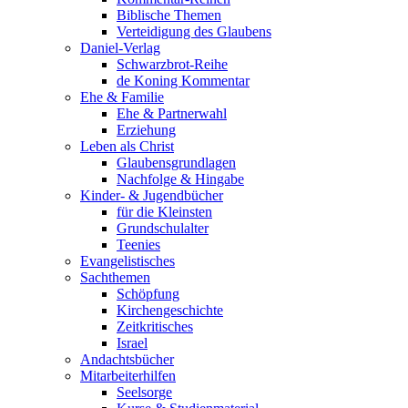
Biblische Themen
Verteidigung des Glaubens
Daniel-Verlag
Schwarzbrot-Reihe
de Koning Kommentar
Ehe & Familie
Ehe & Partnerwahl
Erziehung
Leben als Christ
Glaubensgrundlagen
Nachfolge & Hingabe
Kinder- & Jugendbücher
für die Kleinsten
Grundschulalter
Teenies
Evangelistisches
Sachthemen
Schöpfung
Kirchengeschichte
Zeitkritisches
Israel
Andachtsbücher
Mitarbeiterhilfen
Seelsorge