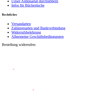
Unser Antiquariat durchstöbern
Infos für Büchertische
Rechtliches
Versandarten
Zahlungsarten und Bankverbindung
Widerrufsbelehrung
Allgemeine Geschäftsbedingungen
Bestellung widerrufen:
Bestellnummer
(optional)
E-Mail
*
E-Mail (wiederholen)
*