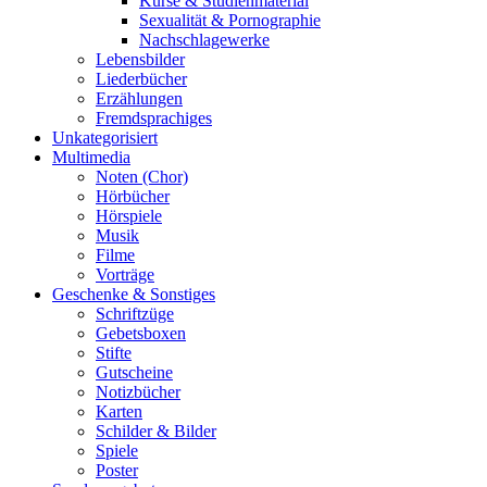
Kurse & Studienmaterial
Sexualität & Pornographie
Nachschlagewerke
Lebensbilder
Liederbücher
Erzählungen
Fremdsprachiges
Unkategorisiert
Multimedia
Noten (Chor)
Hörbücher
Hörspiele
Musik
Filme
Vorträge
Geschenke & Sonstiges
Schriftzüge
Gebetsboxen
Stifte
Gutscheine
Notizbücher
Karten
Schilder & Bilder
Spiele
Poster