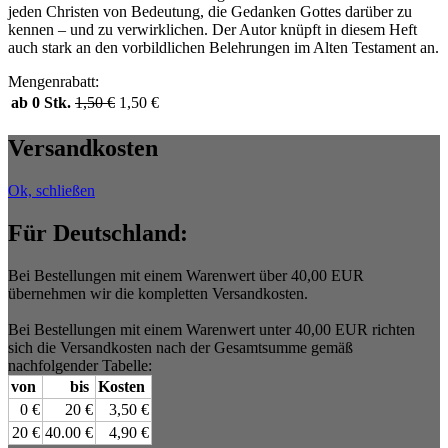
jeden Christen von Bedeutung, die Gedanken Gottes darüber zu
kennen – und zu verwirklichen. Der Autor knüpft in diesem Heft
auch stark an den vorbildlichen Belehrungen im Alten Testament an.
Mengenrabatt:
ab 0 Stk.
1,50
€
1,50
€
Versandkosten
Ok, schließen
Für Deutschland:
Bei Bestellungen mit einem Warenwert über 40,00 EUR
übernehmen wir die kompletten Versandkosten.
Bei Bestellungen mit einem Warenwert unter 40,00 EUR richten
sich die Versandkosten nach der Gesamtsumme gemäß
nachfolgender Tabelle:
von
bis
Kosten
0 €
20 €
3,50 €
20 €
40.00 €
4,90 €