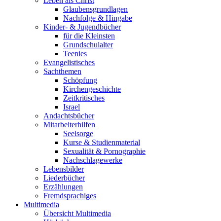
Leben als Christ
Glaubensgrundlagen
Nachfolge & Hingabe
Kinder- & Jugendbücher
für die Kleinsten
Grundschulalter
Teenies
Evangelistisches
Sachthemen
Schöpfung
Kirchengeschichte
Zeitkritisches
Israel
Andachtsbücher
Mitarbeiterhilfen
Seelsorge
Kurse & Studienmaterial
Sexualität & Pornographie
Nachschlagewerke
Lebensbilder
Liederbücher
Erzählungen
Fremdsprachiges
Multimedia
Übersicht Multimedia