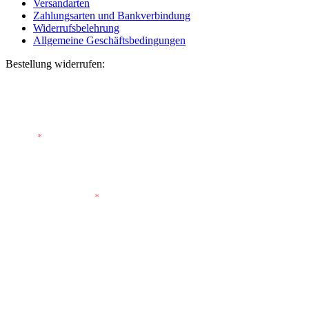
Versandarten
Zahlungsarten und Bankverbindung
Widerrufsbelehrung
Allgemeine Geschäftsbedingungen
Bestellung widerrufen:
Bestellnummer
(optional)
E-Mail
*
E-Mail (wiederholen)
*
Vorname
(optional)