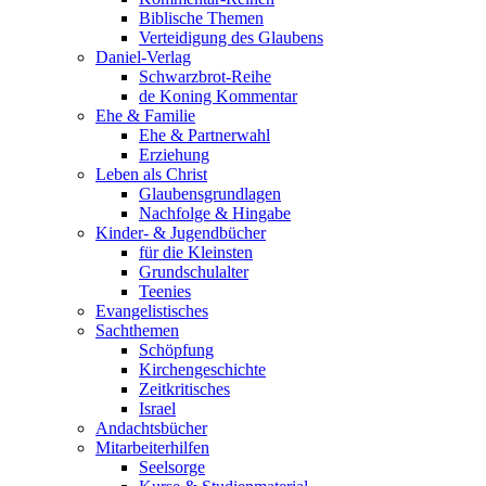
Biblische Themen
Verteidigung des Glaubens
Daniel-Verlag
Schwarzbrot-Reihe
de Koning Kommentar
Ehe & Familie
Ehe & Partnerwahl
Erziehung
Leben als Christ
Glaubensgrundlagen
Nachfolge & Hingabe
Kinder- & Jugendbücher
für die Kleinsten
Grundschulalter
Teenies
Evangelistisches
Sachthemen
Schöpfung
Kirchengeschichte
Zeitkritisches
Israel
Andachtsbücher
Mitarbeiterhilfen
Seelsorge