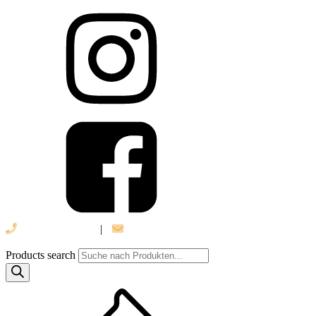
039 888 522 48
|
info@daniel-verlag.de
Products search