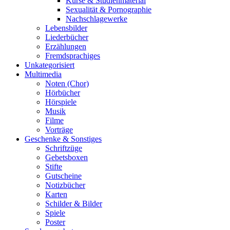
Kurse & Studienmaterial
Sexualität & Pornographie
Nachschlagewerke
Lebensbilder
Liederbücher
Erzählungen
Fremdsprachiges
Unkategorisiert
Multimedia
Noten (Chor)
Hörbücher
Hörspiele
Musik
Filme
Vorträge
Geschenke & Sonstiges
Schriftzüge
Gebetsboxen
Stifte
Gutscheine
Notizbücher
Karten
Schilder & Bilder
Spiele
Poster