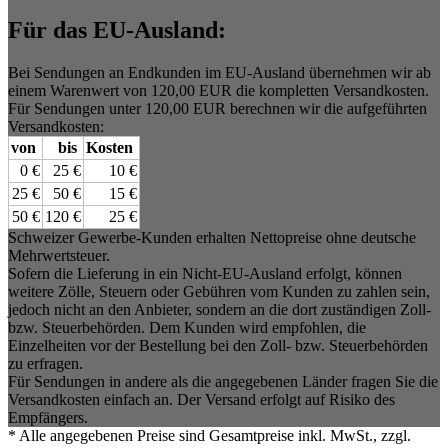
Für das EU-Ausland:
Bei Sendungen an Endkunden im EU-Ausland übernehmen wir ab
einem Warenwert von 120,00 EUR die kompletten Versandkosten.
Für Sendungen unter 120,00 EUR berechnen wir die aufgeführten
Versandkosten:
von
bis
Kosten
0 €
25 €
10 €
25 €
50 €
15 €
50 €
120 €
25 €
Schweizer Gewerbe-Kunden erhalten Nettopreise ohne deutsche
Mehrwertsteuer.
Sofern die Lieferung in ein Nicht-EU-Ausland erfolgt, können
weitere Zölle, Steuern oder Gebühren vom Kunden zu zahlen sein,
jedoch nicht an den Anbieter, sondern an die dort zuständigen Zoll-
bzw. Steuerbehörden. Dem Kunden wird empfohlen, die
Einzelheiten vor der Bestellung bei den Zoll- bzw. Steuerbehörden
zu erfragen.
Für Sendungen in andere als die angegebenen Länder fragen Sie die
Versandkosten einfach an. Der Versand erfolgt auf Risiko des
Empfängers.
* Alle angegebenen Preise sind Gesamtpreise inkl. MwSt., zzgl.