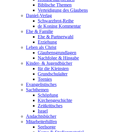
Biblische Themen
Verteidigung des Glaubens
Daniel-Verlag
Schwarzbrot-Reihe
de Koning Kommentar
Ehe & Familie
Ehe & Partnerwahl
Erziehung
Leben als Christ
Glaubensgrundlagen
Nachfolge & Hingabe
Kinder- & Jugendbücher
für die Kleinsten
Grundschulalter
Teenies
Evangelistisches
Sachthemen
Schöpfung
Kirchengeschichte
Zeitkritisches
Israel
Andachtsbücher
Mitarbeiterhilfen
Seelsorge