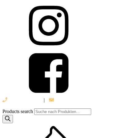
039 888 522 48
|
info@daniel-verlag.de
Products search