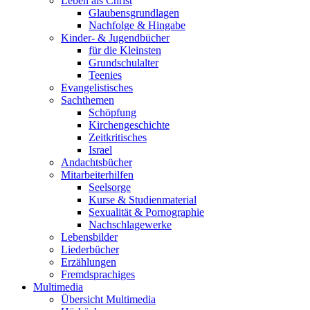
Leben als Christ
Glaubensgrundlagen
Nachfolge & Hingabe
Kinder- & Jugendbücher
für die Kleinsten
Grundschulalter
Teenies
Evangelistisches
Sachthemen
Schöpfung
Kirchengeschichte
Zeitkritisches
Israel
Andachtsbücher
Mitarbeiterhilfen
Seelsorge
Kurse & Studienmaterial
Sexualität & Pornographie
Nachschlagewerke
Lebensbilder
Liederbücher
Erzählungen
Fremdsprachiges
Multimedia
Übersicht Multimedia