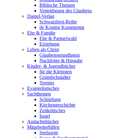
Biblische Themen
Verteidigung des Glaubens
Daniel-Verlag
Schwarzbrot-Reihe
de Koning Kommentar
Ehe & Familie
Ehe & Partnerwahl
Erziehung
Leben als Christ
Glaubensgrundlagen
Nachfolge & Hingabe
Kinder- & Jugendbücher
für die Kleinsten
Grundschulalter
Teenies
Evangelistisches
Sachthemen
Schöpfung
Kirchengeschichte
Zeitkritisches
Israel
Andachtsbücher
Mitarbeiterhilfen
Seelsorge