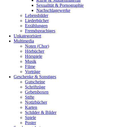
Kurse & Studienmaterial
Sexualität & Pornographie
Nachschlagewerke
Lebensbilder
Liederbücher
Erzählungen
Fremdsprachiges
Unkategorisiert
Multimedia
Noten (Chor)
Hörbücher
Hörspiele
Musik
Filme
Vorträge
Geschenke & Sonstiges
Gutscheine
Schriftzüge
Gebetsboxen
Stifte
Notizbücher
Karten
Schilder & Bilder
Spiele
Poster