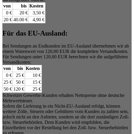
von
bis
Kosten
0 €
20 €
3,50 €
20 €
40.00 €
4,90 €
Für das EU-Ausland:
Bei Sendungen an Endkunden im EU-Ausland übernehmen wir ab
einem Warenwert von 120,00 EUR die kompletten Versandkosten.
Für Sendungen unter 120,00 EUR berechnen wir die aufgeführten
Versandkosten:
von
bis
Kosten
0 €
25 €
10 €
25 €
50 €
15 €
50 €
120 €
25 €
Schweizer Gewerbe-Kunden erhalten Nettopreise ohne deutsche
Mehrwertsteuer.
Sofern die Lieferung in ein Nicht-EU-Ausland erfolgt, können
weitere Zölle, Steuern oder Gebühren vom Kunden zu zahlen sein,
jedoch nicht an den Anbieter, sondern an die dort zuständigen Zoll-
bzw. Steuerbehörden. Dem Kunden wird empfohlen, die
Einzelheiten vor der Bestellung bei den Zoll- bzw. Steuerbehörden
zu erfragen.