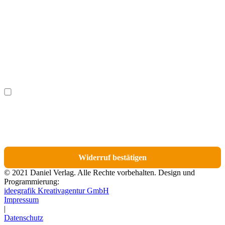
Vorname
(optional)
Nachname
(optional)
Ich möchte bestimmte Positionen für den Widerruf
(optional)
auswählen.
Du erhältst eine E-Mail-Bestätigung über den Eingang des Widerrufs. In dieser
E-Mail findest du einen Link, über den du die Artikel für den Widerruf
auswählen kannst.
Widerruf bestätigen
© 2021 Daniel Verlag. Alle Rechte vorbehalten. Design und
Programmierung:
ideegrafik Kreativagentur GmbH
Impressum
|
Datenschutz