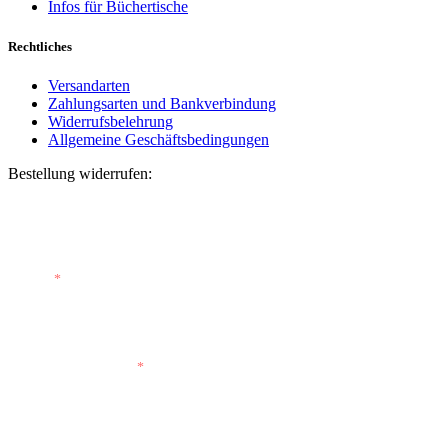
Infos für Büchertische
Rechtliches
Versandarten
Zahlungsarten und Bankverbindung
Widerrufsbelehrung
Allgemeine Geschäftsbedingungen
Bestellung widerrufen:
Bestellnummer
(optional)
E-Mail
*
E-Mail (wiederholen)
*