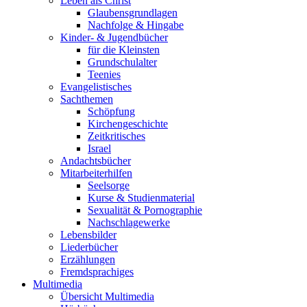
Leben als Christ
Glaubensgrundlagen
Nachfolge & Hingabe
Kinder- & Jugendbücher
für die Kleinsten
Grundschulalter
Teenies
Evangelistisches
Sachthemen
Schöpfung
Kirchengeschichte
Zeitkritisches
Israel
Andachtsbücher
Mitarbeiterhilfen
Seelsorge
Kurse & Studienmaterial
Sexualität & Pornographie
Nachschlagewerke
Lebensbilder
Liederbücher
Erzählungen
Fremdsprachiges
Multimedia
Übersicht Multimedia