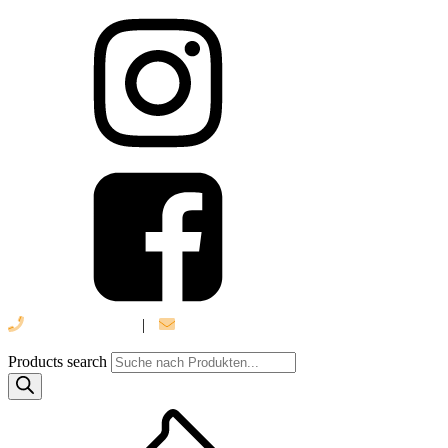
039 888 522 48
|
info@daniel-verlag.de
Products search