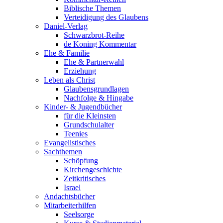
Biblische Themen
Verteidigung des Glaubens
Daniel-Verlag
Schwarzbrot-Reihe
de Koning Kommentar
Ehe & Familie
Ehe & Partnerwahl
Erziehung
Leben als Christ
Glaubensgrundlagen
Nachfolge & Hingabe
Kinder- & Jugendbücher
für die Kleinsten
Grundschulalter
Teenies
Evangelistisches
Sachthemen
Schöpfung
Kirchengeschichte
Zeitkritisches
Israel
Andachtsbücher
Mitarbeiterhilfen
Seelsorge