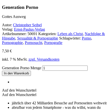
Generation Porno
Gottes Ausweg
Autor:
Christopher Seibel
Verlag:
Ernst-Paulus-Verlag
Artikelnummer:
50691
Kategorien:
Leben als Christ
,
Nachfolge &
Hingabe
,
Sexualität & Pornographie
Schlagwörter:
Porno
,
Pornographie
,
Pornosucht
,
Pornografie
7,50
€
inkl. 7 % MwSt.
zzgl. Versandkosten
Generation Porno Menge
In den Warenkorb
Auf den Wunschzettel
Auf den Wunschzettel
jährlich über 42 Milliarden Besuche auf Pornoseiten weltweit
abrufbar von jedem Smartphone - was du willst, wann du