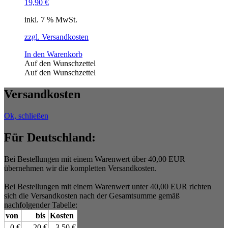
19,90
€
inkl. 7 % MwSt.
zzgl. Versandkosten
In den Warenkorb
Auf den Wunschzettel
Auf den Wunschzettel
Versandkosten
Ok, schließen
Für Deutschland:
Bei Bestellungen mit einem Warenwert über 40,00 EUR
übernehmen wir die kompletten Versandkosten.
Bei Bestellungen mit einem Warenwert unter 40,00 EUR richten
sich die Versandkosten nach der Gesamtsumme gemäß
nachfolgender Tabelle:
von
bis
Kosten
0 €
20 €
3,50 €