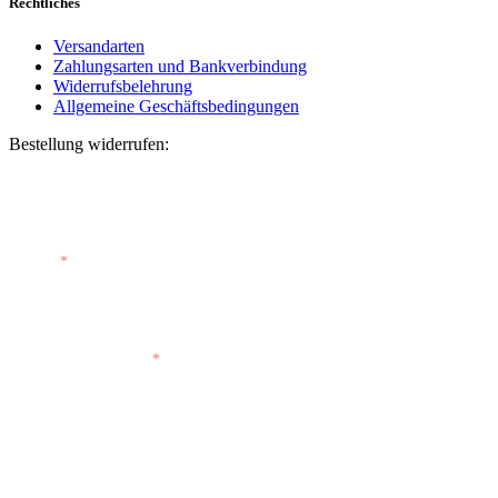
Rechtliches
Versandarten
Zahlungsarten und Bankverbindung
Widerrufsbelehrung
Allgemeine Geschäftsbedingungen
Bestellung widerrufen:
Bestellnummer
(optional)
E-Mail
*
E-Mail (wiederholen)
*
Vorname
(optional)