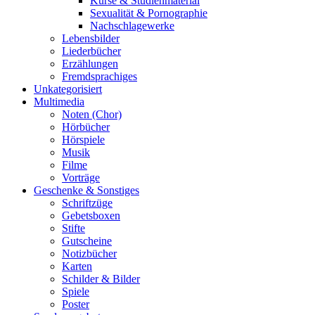
Kurse & Studienmaterial
Sexualität & Pornographie
Nachschlagewerke
Lebensbilder
Liederbücher
Erzählungen
Fremdsprachiges
Unkategorisiert
Multimedia
Noten (Chor)
Hörbücher
Hörspiele
Musik
Filme
Vorträge
Geschenke & Sonstiges
Schriftzüge
Gebetsboxen
Stifte
Gutscheine
Notizbücher
Karten
Schilder & Bilder
Spiele
Poster