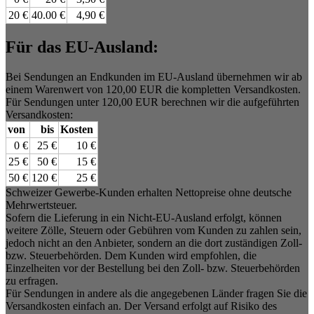
20 €
40.00 €
4,90 €
Für das EU-Ausland:
Bei Sendungen an Endkunden im EU-Ausland übernehmen wir ab
einem Warenwert von 120,00 EUR die kompletten Versandkosten.
Für Sendungen unter 120,00 EUR berechnen wir die aufgeführten
Versandkosten:
von
bis
Kosten
0 €
25 €
10 €
25 €
50 €
15 €
50 €
120 €
25 €
Schweizer Gewerbe-Kunden erhalten Nettopreise ohne deutsche
Mehrwertsteuer.
Sofern die Lieferung in ein Nicht-EU-Ausland erfolgt, können
weitere Zölle, Steuern oder Gebühren vom Kunden zu zahlen sein,
jedoch nicht an den Anbieter, sondern an die dort zuständigen Zoll-
bzw. Steuerbehörden. Dem Kunden wird empfohlen, die
Einzelheiten vor der Bestellung bei den Zoll- bzw. Steuerbehörden
zu erfragen.
Für Sendungen in andere als die angegebenen Länder fragen Sie die
Versandkosten einfach an. Der Versand erfolgt auf Risiko des