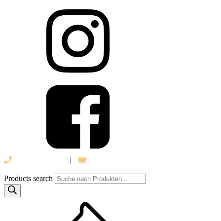
039 888 522 48
|
info@daniel-verlag.de
Products search