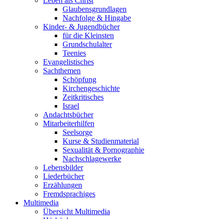
Leben als Christ
Glaubensgrundlagen
Nachfolge & Hingabe
Kinder- & Jugendbücher
für die Kleinsten
Grundschulalter
Teenies
Evangelistisches
Sachthemen
Schöpfung
Kirchengeschichte
Zeitkritisches
Israel
Andachtsbücher
Mitarbeiterhilfen
Seelsorge
Kurse & Studienmaterial
Sexualität & Pornographie
Nachschlagewerke
Lebensbilder
Liederbücher
Erzählungen
Fremdsprachiges
Multimedia
Übersicht Multimedia