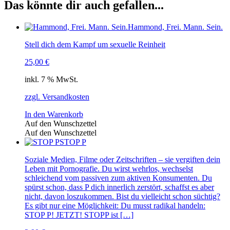
Das könnte dir auch gefallen...
Hammond, Frei. Mann. Sein.
Stell dich dem Kampf um sexuelle Reinheit
25,00
€
inkl. 7 % MwSt.
zzgl. Versandkosten
In den Warenkorb
Auf den Wunschzettel
Auf den Wunschzettel
STOP P
Soziale Medien, Filme oder Zeitschriften – sie vergiften dein
Leben mit Pornografie. Du wirst wehrlos, wechselst
schleichend vom passiven zum aktiven Konsumenten. Du
spürst schon, dass P dich innerlich zerstört, schaffst es aber
nicht, davon loszukommen. Bist du vielleicht schon süchtig?
Es gibt nur eine Möglichkeit: Du musst radikal handeln:
STOP P! JETZT! STOPP ist […]