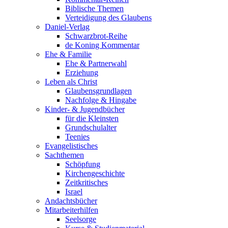
Biblische Themen
Verteidigung des Glaubens
Daniel-Verlag
Schwarzbrot-Reihe
de Koning Kommentar
Ehe & Familie
Ehe & Partnerwahl
Erziehung
Leben als Christ
Glaubensgrundlagen
Nachfolge & Hingabe
Kinder- & Jugendbücher
für die Kleinsten
Grundschulalter
Teenies
Evangelistisches
Sachthemen
Schöpfung
Kirchengeschichte
Zeitkritisches
Israel
Andachtsbücher
Mitarbeiterhilfen
Seelsorge