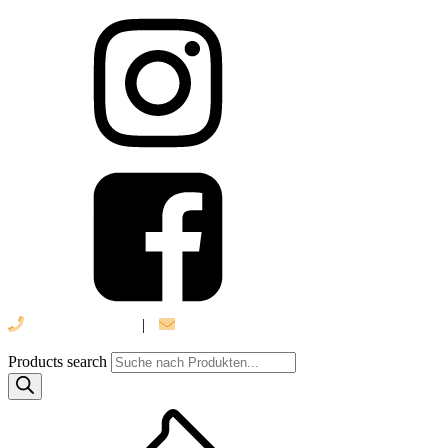
039 888 522 48
|
info@daniel-verlag.de
Products search