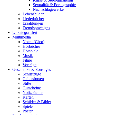
Kurse & Studienmaterial
Sexualität & Pornographie
Nachschlagewerke
Lebensbilder
Liederbücher
Erzählungen
Fremdsprachiges
Unkategorisiert
Multimedia
Noten (Chor)
Hörbücher
Hörspiele
Musik
Filme
Vorträge
Geschenke & Sonstiges
Schriftzüge
Gebetsboxen
Stifte
Gutscheine
Notizbücher
Karten
Schilder & Bilder
Spiele
Poster