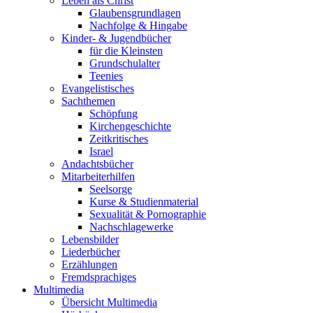
Leben als Christ
Glaubensgrundlagen
Nachfolge & Hingabe
Kinder- & Jugendbücher
für die Kleinsten
Grundschulalter
Teenies
Evangelistisches
Sachthemen
Schöpfung
Kirchengeschichte
Zeitkritisches
Israel
Andachtsbücher
Mitarbeiterhilfen
Seelsorge
Kurse & Studienmaterial
Sexualität & Pornographie
Nachschlagewerke
Lebensbilder
Liederbücher
Erzählungen
Fremdsprachiges
Multimedia
Übersicht Multimedia