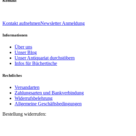
Kontakt
039 888 522 48
info@daniel-verlag.de
Kontakt aufnehmen
Newsletter Anmeldung
Informationen
Über uns
Unser Blog
Unser Antiquariat durchstöbern
Infos für Büchertische
Rechtliches
Versandarten
Zahlungsarten und Bankverbindung
Widerrufsbelehrung
Allgemeine Geschäftsbedingungen
Bestellung widerrufen:
Bestellnummer
(optional)