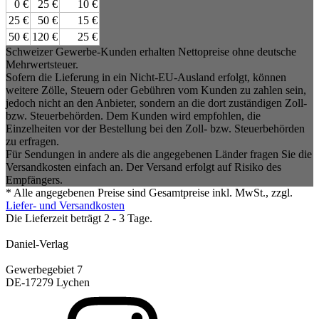
0 €
25 €
10 €
25 €
50 €
15 €
50 €
120 €
25 €
Schweizer Gewerbe-Kunden erhalten Nettopreise ohne deutsche
Mehrwertsteuer.
Sofern die Lieferung in ein Nicht-EU-Ausland erfolgt, können
weitere Zölle, Steuern oder Gebühren vom Kunden zu zahlen sein,
jedoch nicht an den Anbieter, sondern an die dort zuständigen Zoll-
bzw. Steuerbehörden. Dem Kunden wird empfohlen, die
Einzelheiten vor der Bestellung bei den Zoll- bzw. Steuerbehörden
zu erfragen.
Für Sendungen in andere als die angegebenen Länder fragen Sie die
Versandkosten einfach an. Der Versand erfolgt auf Risiko des
Empfängers.
* Alle angegebenen Preise sind Gesamtpreise inkl. MwSt., zzgl.
Liefer- und Versandkosten
Die Lieferzeit beträgt 2 - 3 Tage.
Daniel-Verlag
Gewerbegebiet 7
DE-17279 Lychen