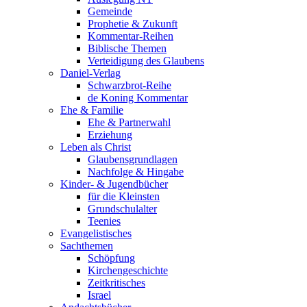
Gemeinde
Prophetie & Zukunft
Kommentar-Reihen
Biblische Themen
Verteidigung des Glaubens
Daniel-Verlag
Schwarzbrot-Reihe
de Koning Kommentar
Ehe & Familie
Ehe & Partnerwahl
Erziehung
Leben als Christ
Glaubensgrundlagen
Nachfolge & Hingabe
Kinder- & Jugendbücher
für die Kleinsten
Grundschulalter
Teenies
Evangelistisches
Sachthemen
Schöpfung
Kirchengeschichte
Zeitkritisches
Israel