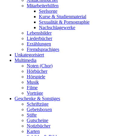
Andachtsbücher
Mitarbeiterhilfen
Seelsorge
Kurse & Studienmaterial
Sexualität & Pornographie
Nachschlagewerke
Lebensbilder
Liederbücher
Erzählungen
Fremdsprachiges
Unkategorisiert
Multimedia
Noten (Chor)
Hörbücher
Hörspiele
Musik
Filme
Vorträge
Geschenke & Sonstiges
Schriftzüge
Gebetsboxen
Stifte
Gutscheine
Notizbücher
Karten