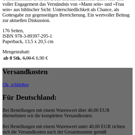
voller Engagement das Verständnis von »Mann sein« und »Frau
sein« aus biblischer Sicht: Unterschiedlichkeit als Chance, als
Gottesgabe zur gegenseitigen Bereicherung. Ein wertvoller Beitrag
zur aktuellen Diskussion.
176 Seiten,
ISBN 978-3-89397-295-1
Paperback, 13,5 x 20,5 cm
Mengenrabatt:
ab 0 Stk.
6,90
€
6,90
€
Versandkosten
Ok, schließen
Für Deutschland:
Bei Bestellungen mit einem Warenwert über 40,00 EUR
übernehmen wir die kompletten Versandkosten.
Bei Bestellungen mit einem Warenwert unter 40,00 EUR richten
sich die Versandkosten nach der Gesamtsumme gemäß