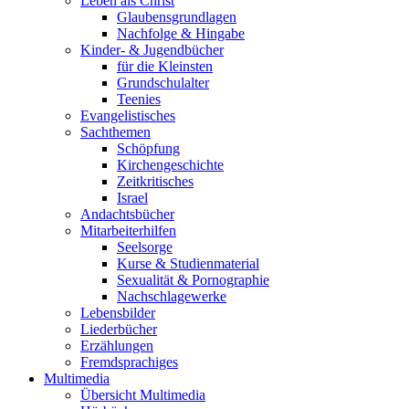
Leben als Christ
Glaubensgrundlagen
Nachfolge & Hingabe
Kinder- & Jugendbücher
für die Kleinsten
Grundschulalter
Teenies
Evangelistisches
Sachthemen
Schöpfung
Kirchengeschichte
Zeitkritisches
Israel
Andachtsbücher
Mitarbeiterhilfen
Seelsorge
Kurse & Studienmaterial
Sexualität & Pornographie
Nachschlagewerke
Lebensbilder
Liederbücher
Erzählungen
Fremdsprachiges
Multimedia
Übersicht Multimedia