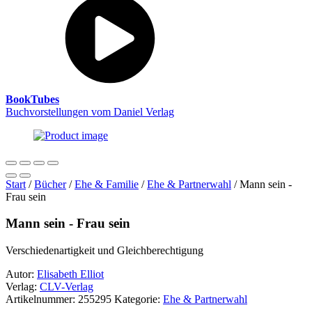
BookTubes
Buchvorstellungen vom Daniel Verlag
Start
/
Bücher
/
Ehe & Familie
/
Ehe & Partnerwahl
/ Mann sein -
Frau sein
Mann sein - Frau sein
Verschiedenartigkeit und Gleichberechtigung
Autor:
Elisabeth Elliot
Verlag:
CLV-Verlag
Artikelnummer:
255295
Kategorie:
Ehe & Partnerwahl