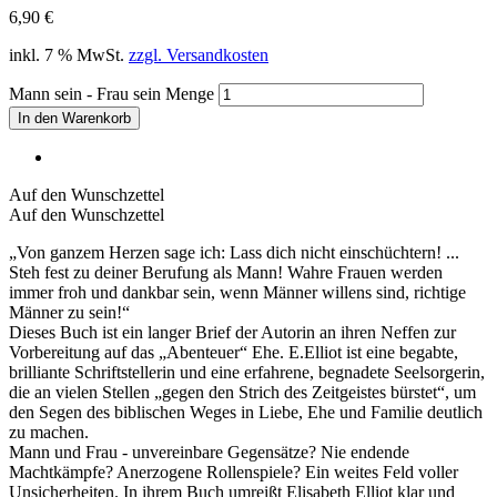
6,90
€
inkl. 7 % MwSt.
zzgl. Versandkosten
Mann sein - Frau sein Menge
In den Warenkorb
Auf den Wunschzettel
Auf den Wunschzettel
„Von ganzem Herzen sage ich: Lass dich nicht einschüchtern! ...
Steh fest zu deiner Berufung als Mann! Wahre Frauen werden
immer froh und dankbar sein, wenn Männer willens sind, richtige
Männer zu sein!“
Dieses Buch ist ein langer Brief der Autorin an ihren Neffen zur
Vorbereitung auf das „Abenteuer“ Ehe. E.Elliot ist eine begabte,
brilliante Schriftstellerin und eine erfahrene, begnadete Seelsorgerin,
die an vielen Stellen „gegen den Strich des Zeitgeistes bürstet“, um
den Segen des biblischen Weges in Liebe, Ehe und Familie deutlich
zu machen.
Mann und Frau - unvereinbare Gegensätze? Nie endende
Machtkämpfe? Anerzogene Rollenspiele? Ein weites Feld voller
Unsicherheiten. In ihrem Buch umreißt Elisabeth Elliot klar und