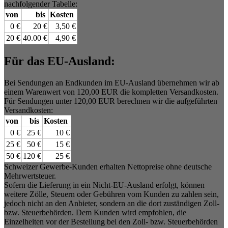
nachfolgender Tabelle:
von
bis
Kosten
0 €
20 €
3,50 €
20 €
40.00 €
4,90 €
Für das EU-Ausland:
Bei Sendungen an Endkunden im EU-Ausland übernehmen wir ab
einem Warenwert von 120,00 EUR die kompletten Versandkosten.
Für Sendungen unter 120,00 EUR berechnen wir die aufgeführten
Versandkosten:
von
bis
Kosten
0 €
25 €
10 €
25 €
50 €
15 €
50 €
120 €
25 €
Schweizer Gewerbe-Kunden erhalten Nettopreise ohne deutsche
Mehrwertsteuer.
Sofern die Lieferung in ein Nicht-EU-Ausland erfolgt, können
weitere Zölle, Steuern oder Gebühren vom Kunden zu zahlen sein,
jedoch nicht an den Anbieter, sondern an die dort zuständigen Zoll-
bzw. Steuerbehörden. Dem Kunden wird empfohlen, die
Einzelheiten vor der Bestellung bei den Zoll- bzw. Steuerbehörden