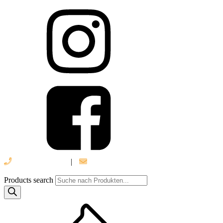
039 888 522 48
|
info@daniel-verlag.de
Products search