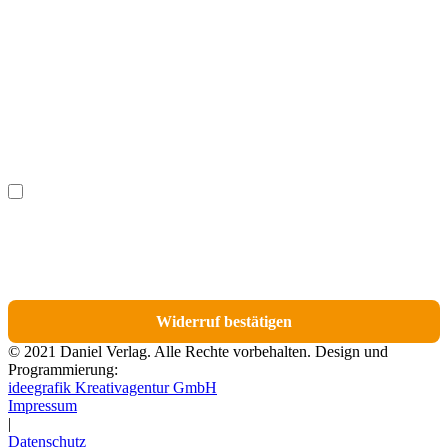
Vorname
(optional)
Nachname
(optional)
Ich möchte bestimmte Positionen für den Widerruf
(optional)
auswählen.
Du erhältst eine E-Mail-Bestätigung über den Eingang des Widerrufs. In dieser
E-Mail findest du einen Link, über den du die Artikel für den Widerruf
auswählen kannst.
Widerruf bestätigen
© 2021 Daniel Verlag. Alle Rechte vorbehalten. Design und
Programmierung:
ideegrafik Kreativagentur GmbH
Impressum
|
Datenschutz