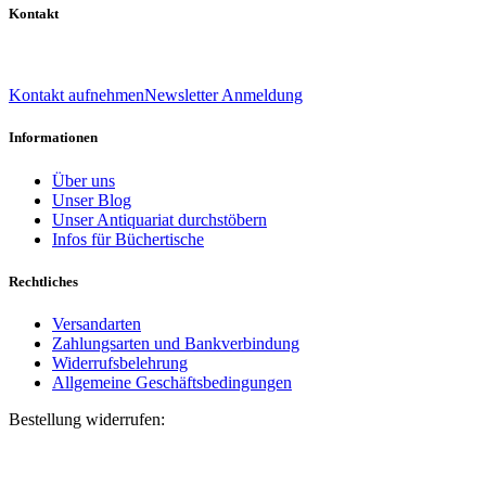
Kontakt
039 888 522 48
info@daniel-verlag.de
Kontakt aufnehmen
Newsletter Anmeldung
Informationen
Über uns
Unser Blog
Unser Antiquariat durchstöbern
Infos für Büchertische
Rechtliches
Versandarten
Zahlungsarten und Bankverbindung
Widerrufsbelehrung
Allgemeine Geschäftsbedingungen
Bestellung widerrufen:
Bestellnummer
(optional)