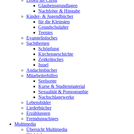
Leben als Christ
Glaubensgrundlagen
Nachfolge & Hingabe
Kinder- & Jugendbücher
für die Kleinsten
Grundschulalter
Teenies
Evangelistisches
Sachthemen
Schöpfung
Kirchengeschichte
Zeitkritisches
Israel
Andachtsbücher
Mitarbeiterhilfen
Seelsorge
Kurse & Studienmaterial
Sexualität & Pornographie
Nachschlagewerke
Lebensbilder
Liederbücher
Erzählungen
Fremdsprachiges
Multimedia
Übersicht Multimedia