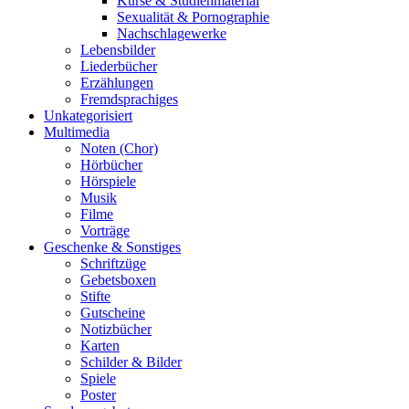
Kurse & Studienmaterial
Sexualität & Pornographie
Nachschlagewerke
Lebensbilder
Liederbücher
Erzählungen
Fremdsprachiges
Unkategorisiert
Multimedia
Noten (Chor)
Hörbücher
Hörspiele
Musik
Filme
Vorträge
Geschenke & Sonstiges
Schriftzüge
Gebetsboxen
Stifte
Gutscheine
Notizbücher
Karten
Schilder & Bilder
Spiele
Poster