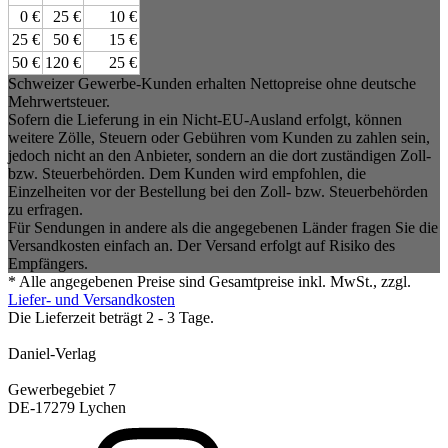
0 €
25 €
10 €
25 €
50 €
15 €
50 €
120 €
25 €
Schweizer Gewerbe-Kunden erhalten Nettopreise ohne deutsche
Mehrwertsteuer.
Sofern die Lieferung in ein Nicht-EU-Ausland erfolgt, können
weitere Zölle, Steuern oder Gebühren vom Kunden zu zahlen sein,
jedoch nicht an den Anbieter, sondern an die dort zuständigen Zoll-
bzw. Steuerbehörden. Dem Kunden wird empfohlen, die
Einzelheiten vor der Bestellung bei den Zoll- bzw. Steuerbehörden
zu erfragen.
Für Sendungen in andere als die angegebenen Länder fragen Sie die
Versandkosten einfach an. Der Versand erfolgt auf Risiko des
Empfängers.
* Alle angegebenen Preise sind Gesamtpreise inkl. MwSt., zzgl.
Liefer- und Versandkosten
Die Lieferzeit beträgt 2 - 3 Tage.
Daniel-Verlag
Gewerbegebiet 7
DE-17279 Lychen