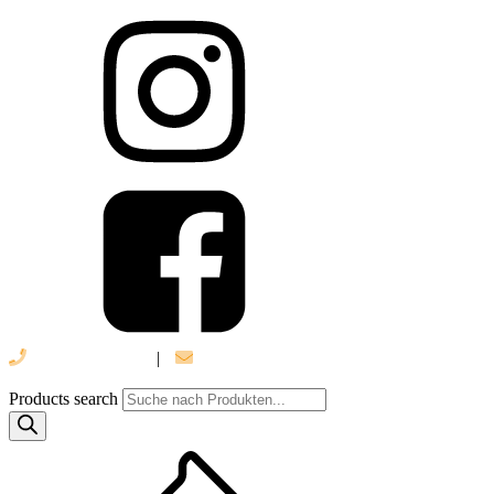
039 888 522 48
|
info@daniel-verlag.de
Products search