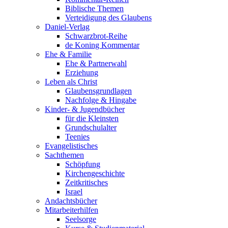
Biblische Themen
Verteidigung des Glaubens
Daniel-Verlag
Schwarzbrot-Reihe
de Koning Kommentar
Ehe & Familie
Ehe & Partnerwahl
Erziehung
Leben als Christ
Glaubensgrundlagen
Nachfolge & Hingabe
Kinder- & Jugendbücher
für die Kleinsten
Grundschulalter
Teenies
Evangelistisches
Sachthemen
Schöpfung
Kirchengeschichte
Zeitkritisches
Israel
Andachtsbücher
Mitarbeiterhilfen
Seelsorge