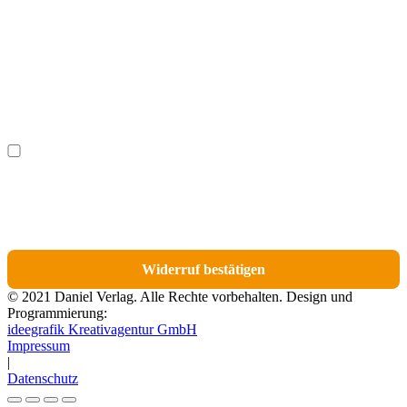
Nachname
(optional)
Ich möchte bestimmte Positionen für den Widerruf
(optional)
auswählen.
Du erhältst eine E-Mail-Bestätigung über den Eingang des Widerrufs. In dieser
E-Mail findest du einen Link, über den du die Artikel für den Widerruf
auswählen kannst.
Widerruf bestätigen
© 2021 Daniel Verlag. Alle Rechte vorbehalten. Design und
Programmierung:
ideegrafik Kreativagentur GmbH
Impressum
|
Datenschutz