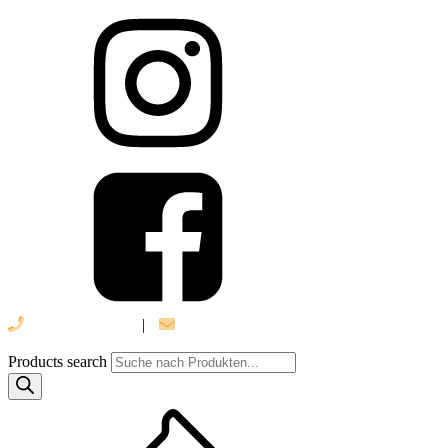
039 888 522 48
|
info@daniel-verlag.de
Products search