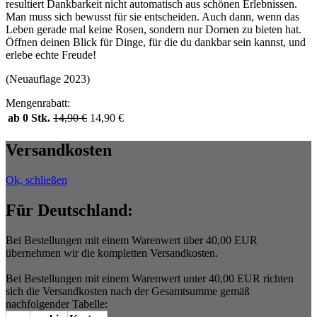
resultiert Dankbarkeit nicht automatisch aus schönen Erlebnissen.
Man muss sich bewusst für sie entscheiden. Auch dann, wenn das
Leben gerade mal keine Rosen, sondern nur Dornen zu bieten hat.
Öffnen deinen Blick für Dinge, für die du dankbar sein kannst, und
erlebe echte Freude!
(Neuauflage 2023)
Mengenrabatt:
ab 0 Stk.
14,90
€
14,90
€
Versandkosten
Ok, schließen
Für Deutschland:
Bei Bestellungen mit einem Warenwert über 40,00 EUR
übernehmen wir die kompletten Versandkosten.
Bei Bestellungen mit einem Warenwert unter 40,00 EUR richten
sich die Versandkosten nach der Gesamtsumme gemäß
nachfolgender Tabelle: