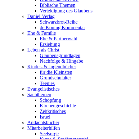
Biblische Themen
Verteidigung des Glaubens
Daniel-Verlag
Schwarzbrot-Reihe
de Koning Kommentar
Ehe & Familie
Ehe & Partnerwahl
Erziehung
Leben als Christ
Glaubensgrundlagen
Nachfolge & Hingabe
Kinder- & Jugendbücher
für die Kleinsten
Grundschulalter
Teenies
Evangelistisches
Sachthemen
Schöpfung
Kirchengeschichte
Zeitkritisches
Israel
Andachtsbücher
Mitarbeiterhilfen
Seelsorge