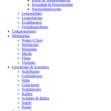
Kurse & Studienmaterial
Sexualität & Pornographie
Nachschlagewerke
Lebensbilder
Liederbücher
Erzählungen
Fremdsprachiges
Unkategorisiert
Multimedia
Noten (Chor)
Hörbücher
Hörspiele
Musik
Filme
Vorträge
Geschenke & Sonstiges
Schriftzüge
Gebetsboxen
Stifte
Gutscheine
Notizbücher
Karten
Schilder & Bilder
Spiele
Poster