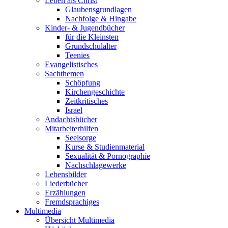
Leben als Christ
Glaubensgrundlagen
Nachfolge & Hingabe
Kinder- & Jugendbücher
für die Kleinsten
Grundschulalter
Teenies
Evangelistisches
Sachthemen
Schöpfung
Kirchengeschichte
Zeitkritisches
Israel
Andachtsbücher
Mitarbeiterhilfen
Seelsorge
Kurse & Studienmaterial
Sexualität & Pornographie
Nachschlagewerke
Lebensbilder
Liederbücher
Erzählungen
Fremdsprachiges
Multimedia
Übersicht Multimedia