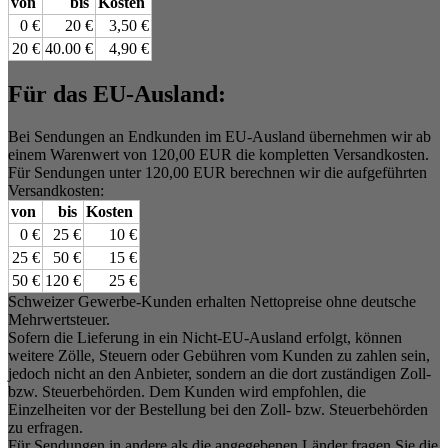
von
bis
Kosten
0 €
20 €
3,50 €
20 €
40.00 €
4,90 €
Für das EU-Ausland:
Bei Sendungen an Endkunden im EU-Ausland übernehmen wir ab
einem Warenwert von 120,00 EUR die kompletten Versandkosten.
Für Sendungen unter 120,00 EUR berechnen wir die aufgeführten
Versandkosten:
von
bis
Kosten
0 €
25 €
10 €
25 €
50 €
15 €
50 €
120 €
25 €
Schweizer Gewerbe-Kunden erhalten Nettopreise ohne deutsche
Mehrwertsteuer.
Sofern die Lieferung in ein Nicht-EU-Ausland erfolgt, können
weitere Zölle, Steuern oder Gebühren vom Kunden zu zahlen sein,
jedoch nicht an den Anbieter, sondern an die dort zuständigen Zoll-
bzw. Steuerbehörden. Dem Kunden wird empfohlen, die
Einzelheiten vor der Bestellung bei den Zoll- bzw. Steuerbehörden
zu erfragen.
Für Sendungen in andere als die angegebenen Länder fragen Sie die