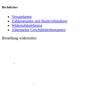
Rechtliches
Versandarten
Zahlungsarten und Bankverbindung
Widerrufsbelehrung
Allgemeine Geschäftsbedingungen
Bestellung widerrufen:
Bestellnummer
(optional)
E-Mail
*
E-Mail (wiederholen)
*
Vorname
(optional)