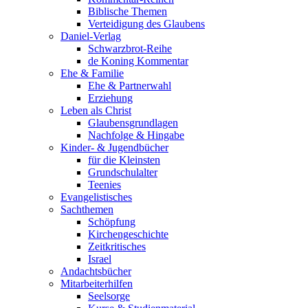
Biblische Themen
Verteidigung des Glaubens
Daniel-Verlag
Schwarzbrot-Reihe
de Koning Kommentar
Ehe & Familie
Ehe & Partnerwahl
Erziehung
Leben als Christ
Glaubensgrundlagen
Nachfolge & Hingabe
Kinder- & Jugendbücher
für die Kleinsten
Grundschulalter
Teenies
Evangelistisches
Sachthemen
Schöpfung
Kirchengeschichte
Zeitkritisches
Israel
Andachtsbücher
Mitarbeiterhilfen
Seelsorge