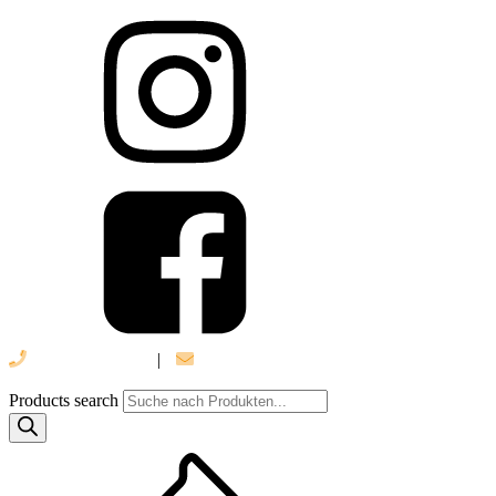
039 888 522 48
|
info@daniel-verlag.de
Products search