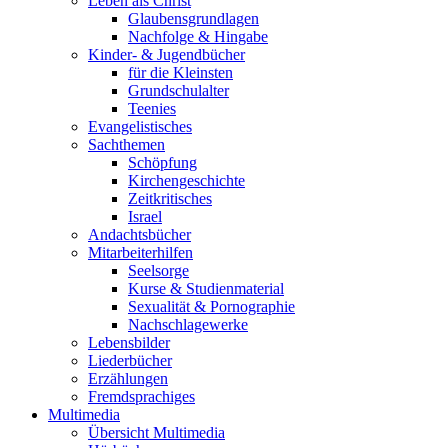
Leben als Christ
Glaubensgrundlagen
Nachfolge & Hingabe
Kinder- & Jugendbücher
für die Kleinsten
Grundschulalter
Teenies
Evangelistisches
Sachthemen
Schöpfung
Kirchengeschichte
Zeitkritisches
Israel
Andachtsbücher
Mitarbeiterhilfen
Seelsorge
Kurse & Studienmaterial
Sexualität & Pornographie
Nachschlagewerke
Lebensbilder
Liederbücher
Erzählungen
Fremdsprachiges
Multimedia
Übersicht Multimedia