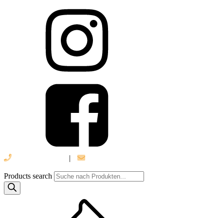
039 888 522 48
|
info@daniel-verlag.de
Products search