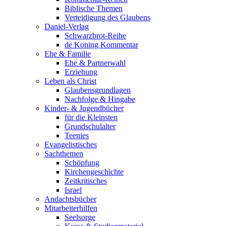
Biblische Themen
Verteidigung des Glaubens
Daniel-Verlag
Schwarzbrot-Reihe
de Koning Kommentar
Ehe & Familie
Ehe & Partnerwahl
Erziehung
Leben als Christ
Glaubensgrundlagen
Nachfolge & Hingabe
Kinder- & Jugendbücher
für die Kleinsten
Grundschulalter
Teenies
Evangelistisches
Sachthemen
Schöpfung
Kirchengeschichte
Zeitkritisches
Israel
Andachtsbücher
Mitarbeiterhilfen
Seelsorge