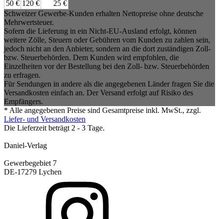
50 €
120 €
25 €
Schweizer Gewerbe-Kunden erhalten Nettopreise ohne deutsche
Mehrwertsteuer.
Sofern die Lieferung in ein Nicht-EU-Ausland erfolgt, können
weitere Zölle, Steuern oder Gebühren vom Kunden zu zahlen sein,
jedoch nicht an den Anbieter, sondern an die dort zuständigen Zoll-
bzw. Steuerbehörden. Dem Kunden wird empfohlen, die
Einzelheiten vor der Bestellung bei den Zoll- bzw. Steuerbehörden
zu erfragen.
Für Sendungen in andere als die angegebenen Länder fragen Sie die
Versandkosten einfach an. Der Versand erfolgt auf Risiko des
Empfängers.
* Alle angegebenen Preise sind Gesamtpreise inkl. MwSt., zzgl.
Liefer- und Versandkosten
Die Lieferzeit beträgt 2 - 3 Tage.
Daniel-Verlag
Gewerbegebiet 7
DE-17279 Lychen