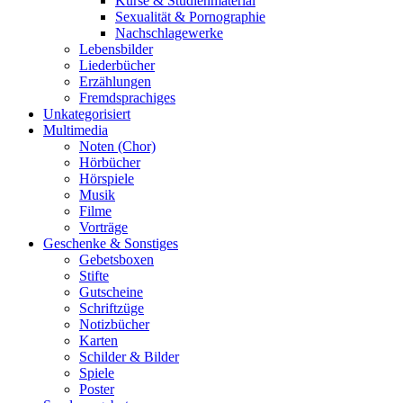
Kurse & Studienmaterial
Sexualität & Pornographie
Nachschlagewerke
Lebensbilder
Liederbücher
Erzählungen
Fremdsprachiges
Unkategorisiert
Multimedia
Noten (Chor)
Hörbücher
Hörspiele
Musik
Filme
Vorträge
Geschenke & Sonstiges
Gebetsboxen
Stifte
Gutscheine
Schriftzüge
Notizbücher
Karten
Schilder & Bilder
Spiele
Poster