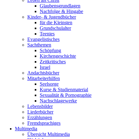
Leben als Christ
Glaubensgrundlagen
Nachfolge & Hingabe
Kinder- & Jugendbücher
für die Kleinsten
Grundschulalter
Teenies
Evangelistisches
Sachthemen
Schöpfung
Kirchengeschichte
Zeitkritisches
Israel
Andachtsbücher
Mitarbeiterhilfen
Seelsorge
Kurse & Studienmaterial
Sexualität & Pornographie
Nachschlagewerke
Lebensbilder
Liederbücher
Erzählungen
Fremdsprachiges
Multimedia
Übersicht Multimedia