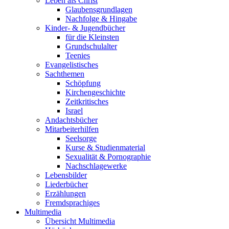
Leben als Christ
Glaubensgrundlagen
Nachfolge & Hingabe
Kinder- & Jugendbücher
für die Kleinsten
Grundschulalter
Teenies
Evangelistisches
Sachthemen
Schöpfung
Kirchengeschichte
Zeitkritisches
Israel
Andachtsbücher
Mitarbeiterhilfen
Seelsorge
Kurse & Studienmaterial
Sexualität & Pornographie
Nachschlagewerke
Lebensbilder
Liederbücher
Erzählungen
Fremdsprachiges
Multimedia
Übersicht Multimedia