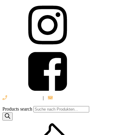
039 888 522 48
|
info@daniel-verlag.de
Products search