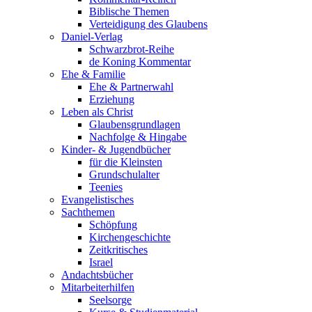
Biblische Themen
Verteidigung des Glaubens
Daniel-Verlag
Schwarzbrot-Reihe
de Koning Kommentar
Ehe & Familie
Ehe & Partnerwahl
Erziehung
Leben als Christ
Glaubensgrundlagen
Nachfolge & Hingabe
Kinder- & Jugendbücher
für die Kleinsten
Grundschulalter
Teenies
Evangelistisches
Sachthemen
Schöpfung
Kirchengeschichte
Zeitkritisches
Israel
Andachtsbücher
Mitarbeiterhilfen
Seelsorge