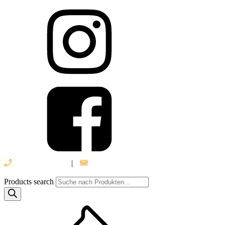
039 888 522 48
|
info@daniel-verlag.de
Products search