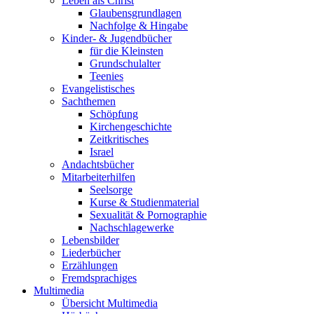
Leben als Christ
Glaubensgrundlagen
Nachfolge & Hingabe
Kinder- & Jugendbücher
für die Kleinsten
Grundschulalter
Teenies
Evangelistisches
Sachthemen
Schöpfung
Kirchengeschichte
Zeitkritisches
Israel
Andachtsbücher
Mitarbeiterhilfen
Seelsorge
Kurse & Studienmaterial
Sexualität & Pornographie
Nachschlagewerke
Lebensbilder
Liederbücher
Erzählungen
Fremdsprachiges
Multimedia
Übersicht Multimedia