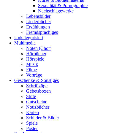
Kurse & Studienmaterial
Sexualität & Pornographie
Nachschlagewerke
Lebensbilder
Liederbücher
Erzählungen
Fremdsprachiges
Unkategorisiert
Multimedia
Noten (Chor)
Hörbücher
Hörspiele
Musik
Filme
Vorträge
Geschenke & Sonstiges
Schriftzüge
Gebetsboxen
Stifte
Gutscheine
Notizbücher
Karten
Schilder & Bilder
Spiele
Poster