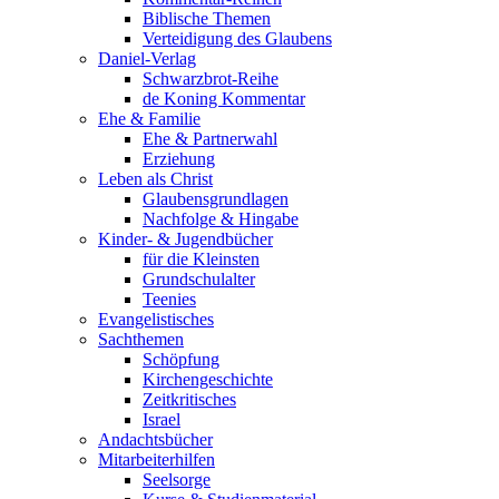
Biblische Themen
Verteidigung des Glaubens
Daniel-Verlag
Schwarzbrot-Reihe
de Koning Kommentar
Ehe & Familie
Ehe & Partnerwahl
Erziehung
Leben als Christ
Glaubensgrundlagen
Nachfolge & Hingabe
Kinder- & Jugendbücher
für die Kleinsten
Grundschulalter
Teenies
Evangelistisches
Sachthemen
Schöpfung
Kirchengeschichte
Zeitkritisches
Israel
Andachtsbücher
Mitarbeiterhilfen
Seelsorge