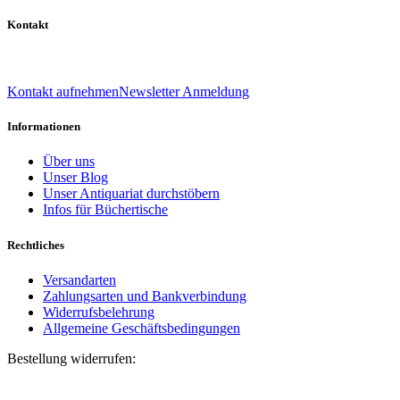
Kontakt
039 888 522 48
info@daniel-verlag.de
Kontakt aufnehmen
Newsletter Anmeldung
Informationen
Über uns
Unser Blog
Unser Antiquariat durchstöbern
Infos für Büchertische
Rechtliches
Versandarten
Zahlungsarten und Bankverbindung
Widerrufsbelehrung
Allgemeine Geschäftsbedingungen
Bestellung widerrufen:
Bestellnummer
(optional)