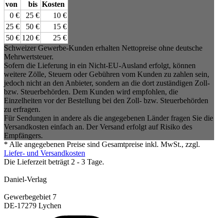
von
bis
Kosten
0 €
25 €
10 €
25 €
50 €
15 €
50 €
120 €
25 €
Schweizer Gewerbe-Kunden erhalten Nettopreise ohne deutsche
Mehrwertsteuer.
Sofern die Lieferung in ein Nicht-EU-Ausland erfolgt, können
weitere Zölle, Steuern oder Gebühren vom Kunden zu zahlen sein,
jedoch nicht an den Anbieter, sondern an die dort zuständigen Zoll-
bzw. Steuerbehörden. Dem Kunden wird empfohlen, die
Einzelheiten vor der Bestellung bei den Zoll- bzw. Steuerbehörden
zu erfragen.
Für Sendungen in andere als die angegebenen Länder fragen Sie die
Versandkosten einfach an. Der Versand erfolgt auf Risiko des
Empfängers.
* Alle angegebenen Preise sind Gesamtpreise inkl. MwSt., zzgl.
Liefer- und Versandkosten
Die Lieferzeit beträgt 2 - 3 Tage.
Daniel-Verlag
Gewerbegebiet 7
DE-17279 Lychen