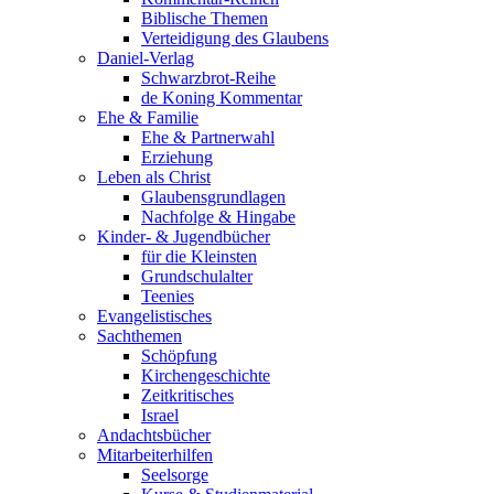
Biblische Themen
Verteidigung des Glaubens
Daniel-Verlag
Schwarzbrot-Reihe
de Koning Kommentar
Ehe & Familie
Ehe & Partnerwahl
Erziehung
Leben als Christ
Glaubensgrundlagen
Nachfolge & Hingabe
Kinder- & Jugendbücher
für die Kleinsten
Grundschulalter
Teenies
Evangelistisches
Sachthemen
Schöpfung
Kirchengeschichte
Zeitkritisches
Israel
Andachtsbücher
Mitarbeiterhilfen
Seelsorge