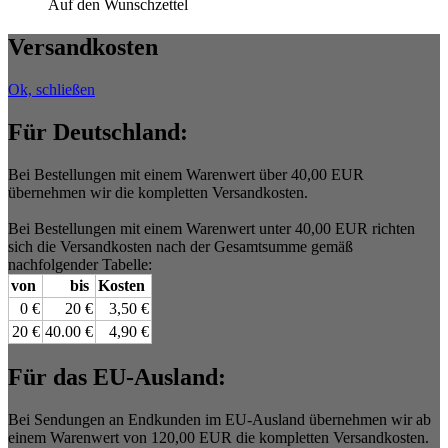
Auf den Wunschzettel
Versandkosten
Ok, schließen
Für Deutschland:
Bei Bestellungen mit einem Warenwert über 40,00 EUR
übernehmen wir die kompletten Versandkosten.
Bei Bestellungen mit einem Warenwert unter 40,00 EUR richten
sich die Versandkosten nach der Gesamtsumme gemäß
nachfolgender Tabelle:
von
bis
Kosten
0 €
20 €
3,50 €
20 €
40.00 €
4,90 €
Für das EU-Ausland:
Bei Sendungen an Endkunden im EU-Ausland übernehmen wir ab
einem Warenwert von 120,00 EUR die kompletten Versandkosten.