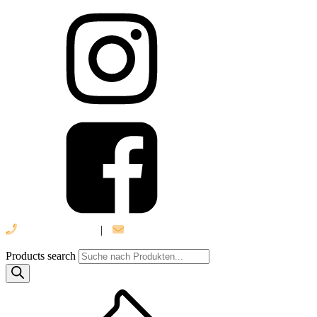
039 888 522 48
|
info@daniel-verlag.de
Products search