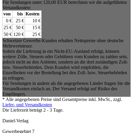
Für Sendungen unter 120,00 EUR berechnen wir die aufgeführten
Versandkosten:
von
bis
Kosten
0 €
25 €
10 €
25 €
50 €
15 €
50 €
120 €
25 €
Schweizer Gewerbe-Kunden erhalten Nettopreise ohne deutsche
Mehrwertsteuer.
Sofern die Lieferung in ein Nicht-EU-Ausland erfolgt, können
weitere Zölle, Steuern oder Gebühren vom Kunden zu zahlen sein,
jedoch nicht an den Anbieter, sondern an die dort zuständigen Zoll-
bzw. Steuerbehörden. Dem Kunden wird empfohlen, die
Einzelheiten vor der Bestellung bei den Zoll- bzw. Steuerbehörden
zu erfragen.
Für Sendungen in andere als die angegebenen Länder fragen Sie die
Versandkosten einfach an. Der Versand erfolgt auf Risiko des
Empfängers.
* Alle angegebenen Preise sind Gesamtpreise inkl. MwSt., zzgl.
Liefer- und Versandkosten
Die Lieferzeit beträgt 2 - 3 Tage.
Daniel-Verlag
Gewerbegebiet 7