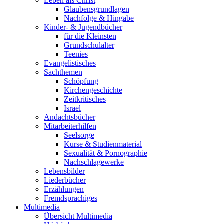
Leben als Christ
Glaubensgrundlagen
Nachfolge & Hingabe
Kinder- & Jugendbücher
für die Kleinsten
Grundschulalter
Teenies
Evangelistisches
Sachthemen
Schöpfung
Kirchengeschichte
Zeitkritisches
Israel
Andachtsbücher
Mitarbeiterhilfen
Seelsorge
Kurse & Studienmaterial
Sexualität & Pornographie
Nachschlagewerke
Lebensbilder
Liederbücher
Erzählungen
Fremdsprachiges
Multimedia
Übersicht Multimedia