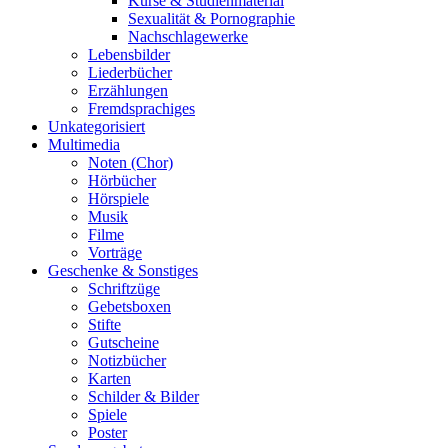
Kurse & Studienmaterial
Sexualität & Pornographie
Nachschlagewerke
Lebensbilder
Liederbücher
Erzählungen
Fremdsprachiges
Unkategorisiert
Multimedia
Noten (Chor)
Hörbücher
Hörspiele
Musik
Filme
Vorträge
Geschenke & Sonstiges
Schriftzüge
Gebetsboxen
Stifte
Gutscheine
Notizbücher
Karten
Schilder & Bilder
Spiele
Poster