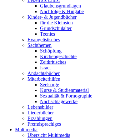
Leben als Christ
Glaubensgrundlagen
Nachfolge & Hingabe
Kinder- & Jugendbücher
für die Kleinsten
Grundschulalter
Teenies
Evangelistisches
Sachthemen
Schöpfung
Kirchengeschichte
Zeitkritisches
Israel
Andachtsbücher
Mitarbeiterhilfen
Seelsorge
Kurse & Studienmaterial
Sexualität & Pornographie
Nachschlagewerke
Lebensbilder
Liederbücher
Erzählungen
Fremdsprachiges
Multimedia
Übersicht Multimedia