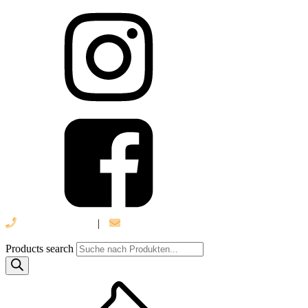
039 888 522 48
|
info@daniel-verlag.de
Products search