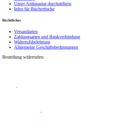
Unser Antiquariat durchstöbern
Infos für Büchertische
Rechtliches
Versandarten
Zahlungsarten und Bankverbindung
Widerrufsbelehrung
Allgemeine Geschäftsbedingungen
Bestellung widerrufen:
Bestellnummer
(optional)
E-Mail
*
E-Mail (wiederholen)
*