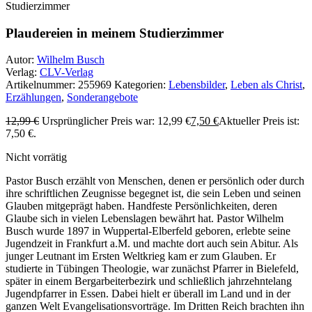
Studierzimmer
Plaudereien in meinem Studierzimmer
Autor:
Wilhelm Busch
Verlag:
CLV-Verlag
Artikelnummer:
255969
Kategorien:
Lebensbilder
,
Leben als Christ
,
Erzählungen
,
Sonderangebote
12,99
€
Ursprünglicher Preis war: 12,99 €
7,50
€
Aktueller Preis ist:
7,50 €.
Nicht vorrätig
Pastor Busch erzählt von Menschen, denen er persönlich oder durch
ihre schriftlichen Zeugnisse begegnet ist, die sein Leben und seinen
Glauben mitgeprägt haben. Handfeste Persönlichkeiten, deren
Glaube sich in vielen Lebenslagen bewährt hat. Pastor Wilhelm
Busch wurde 1897 in Wuppertal-Elberfeld geboren, erlebte seine
Jugendzeit in Frankfurt a.M. und machte dort auch sein Abitur. Als
junger Leutnant im Ersten Weltkrieg kam er zum Glauben. Er
studierte in Tübingen Theologie, war zunächst Pfarrer in Bielefeld,
später in einem Bergarbeiterbezirk und schließlich jahrzehntelang
Jugendpfarrer in Essen. Dabei hielt er überall im Land und in der
ganzen Welt Evangelisationsvorträge. Im Dritten Reich brachten ihn