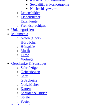
Kurse & Studienmaterial
Sexualität & Pornographie
Nachschlagewerke
Lebensbilder
Liederbücher
Erzählungen
Fremdsprachiges
Unkategorisiert
Multimedia
Noten (Chor)
Hörbücher
Hörspiele
Musik
Filme
Vorträge
Geschenke & Sonstiges
Schriftzüge
Gebetsboxen
Stifte
Gutscheine
Notizbücher
Karten
Schilder & Bilder
Spiele
Poster