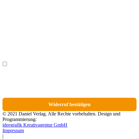
Vorname
(optional)
Nachname
(optional)
Ich möchte bestimmte Positionen für den Widerruf
(optional)
auswählen.
Du erhältst eine E-Mail-Bestätigung über den Eingang des Widerrufs. In dieser
E-Mail findest du einen Link, über den du die Artikel für den Widerruf
auswählen kannst.
Widerruf bestätigen
© 2021 Daniel Verlag. Alle Rechte vorbehalten. Design und
Programmierung:
ideegrafik Kreativagentur GmbH
Impressum
|