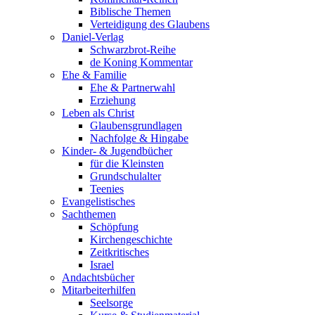
Biblische Themen
Verteidigung des Glaubens
Daniel-Verlag
Schwarzbrot-Reihe
de Koning Kommentar
Ehe & Familie
Ehe & Partnerwahl
Erziehung
Leben als Christ
Glaubensgrundlagen
Nachfolge & Hingabe
Kinder- & Jugendbücher
für die Kleinsten
Grundschulalter
Teenies
Evangelistisches
Sachthemen
Schöpfung
Kirchengeschichte
Zeitkritisches
Israel
Andachtsbücher
Mitarbeiterhilfen
Seelsorge