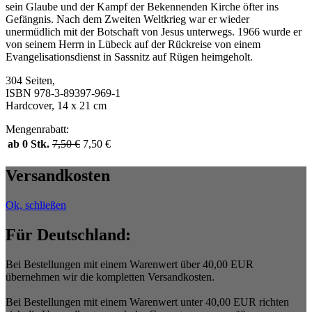
sein Glaube und der Kampf der Bekennenden Kirche öfter ins
Gefängnis. Nach dem Zweiten Weltkrieg war er wieder
unermüdlich mit der Botschaft von Jesus unterwegs. 1966 wurde er
von seinem Herrn in Lübeck auf der Rückreise von einem
Evangelisationsdienst in Sassnitz auf Rügen heimgeholt.
304 Seiten,
ISBN 978-3-89397-969-1
Hardcover, 14 x 21 cm
Mengenrabatt:
ab 0 Stk.
7,50
€
7,50
€
Versandkosten
Ok, schließen
Für Deutschland:
Bei Bestellungen mit einem Warenwert über 40,00 EUR
übernehmen wir die kompletten Versandkosten.
Bei Bestellungen mit einem Warenwert unter 40,00 EUR richten