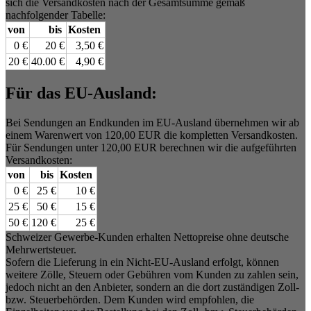
sich die Versandkosten nach der Gesamtsumme gemäß
nachfolgender Tabelle:
von
bis
Kosten
0 €
20 €
3,50 €
20 €
40.00 €
4,90 €
Für das EU-Ausland:
Bei Sendungen an Endkunden im EU-Ausland übernehmen wir ab
einem Warenwert von 120,00 EUR die kompletten Versandkosten.
Für Sendungen unter 120,00 EUR berechnen wir die aufgeführten
Versandkosten:
von
bis
Kosten
0 €
25 €
10 €
25 €
50 €
15 €
50 €
120 €
25 €
Schweizer Gewerbe-Kunden erhalten Nettopreise ohne deutsche
Mehrwertsteuer.
Sofern die Lieferung in ein Nicht-EU-Ausland erfolgt, können
weitere Zölle, Steuern oder Gebühren vom Kunden zu zahlen sein,
jedoch nicht an den Anbieter, sondern an die dort zuständigen Zoll-
bzw. Steuerbehörden. Dem Kunden wird empfohlen, die