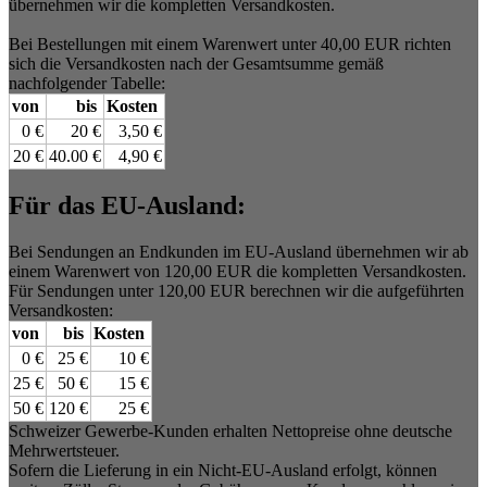
übernehmen wir die kompletten Versandkosten.
Bei Bestellungen mit einem Warenwert unter 40,00 EUR richten
sich die Versandkosten nach der Gesamtsumme gemäß
nachfolgender Tabelle:
von
bis
Kosten
0 €
20 €
3,50 €
20 €
40.00 €
4,90 €
Für das EU-Ausland:
Bei Sendungen an Endkunden im EU-Ausland übernehmen wir ab
einem Warenwert von 120,00 EUR die kompletten Versandkosten.
Für Sendungen unter 120,00 EUR berechnen wir die aufgeführten
Versandkosten:
von
bis
Kosten
0 €
25 €
10 €
25 €
50 €
15 €
50 €
120 €
25 €
Schweizer Gewerbe-Kunden erhalten Nettopreise ohne deutsche
Mehrwertsteuer.
Sofern die Lieferung in ein Nicht-EU-Ausland erfolgt, können