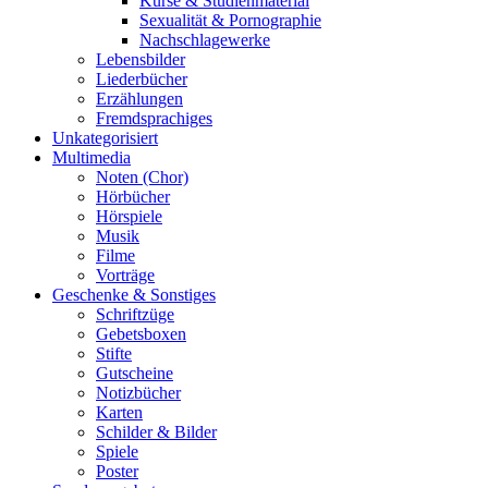
Kurse & Studienmaterial
Sexualität & Pornographie
Nachschlagewerke
Lebensbilder
Liederbücher
Erzählungen
Fremdsprachiges
Unkategorisiert
Multimedia
Noten (Chor)
Hörbücher
Hörspiele
Musik
Filme
Vorträge
Geschenke & Sonstiges
Schriftzüge
Gebetsboxen
Stifte
Gutscheine
Notizbücher
Karten
Schilder & Bilder
Spiele
Poster