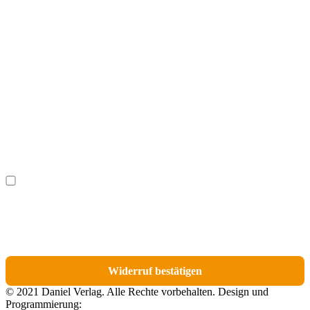
Vorname
(optional)
Nachname
(optional)
Ich möchte bestimmte Positionen für den Widerruf
(optional)
auswählen.
Du erhältst eine E-Mail-Bestätigung über den Eingang des Widerrufs. In dieser
E-Mail findest du einen Link, über den du die Artikel für den Widerruf
auswählen kannst.
Widerruf bestätigen
© 2021 Daniel Verlag. Alle Rechte vorbehalten. Design und
Programmierung: