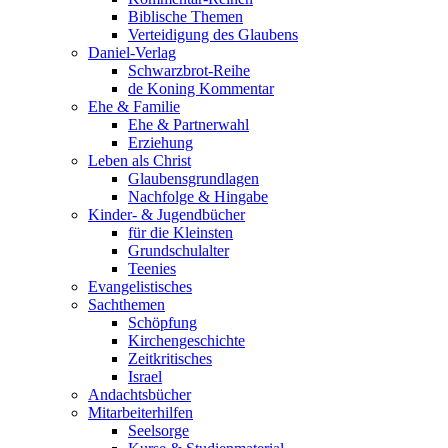
Biblische Themen
Verteidigung des Glaubens
Daniel-Verlag
Schwarzbrot-Reihe
de Koning Kommentar
Ehe & Familie
Ehe & Partnerwahl
Erziehung
Leben als Christ
Glaubensgrundlagen
Nachfolge & Hingabe
Kinder- & Jugendbücher
für die Kleinsten
Grundschulalter
Teenies
Evangelistisches
Sachthemen
Schöpfung
Kirchengeschichte
Zeitkritisches
Israel
Andachtsbücher
Mitarbeiterhilfen
Seelsorge