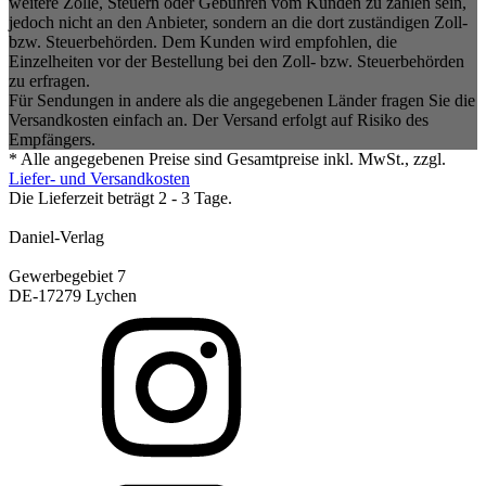
weitere Zölle, Steuern oder Gebühren vom Kunden zu zahlen sein,
jedoch nicht an den Anbieter, sondern an die dort zuständigen Zoll-
bzw. Steuerbehörden. Dem Kunden wird empfohlen, die
Einzelheiten vor der Bestellung bei den Zoll- bzw. Steuerbehörden
zu erfragen.
Für Sendungen in andere als die angegebenen Länder fragen Sie die
Versandkosten einfach an. Der Versand erfolgt auf Risiko des
Empfängers.
* Alle angegebenen Preise sind Gesamtpreise inkl. MwSt., zzgl.
Liefer- und Versandkosten
Die Lieferzeit beträgt 2 - 3 Tage.
Daniel-Verlag
Gewerbegebiet 7
DE-17279 Lychen