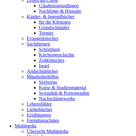
Leben als Christ
Glaubensgrundlagen
Nachfolge & Hingabe
Kinder- & Jugendbücher
für die Kleinsten
Grundschulalter
Teenies
Evangelistisches
Sachthemen
Schöpfung
Kirchengeschichte
Zeitkritisches
Israel
Andachtsbücher
Mitarbeiterhilfen
Seelsorge
Kurse & Studienmaterial
Sexualität & Pornographie
Nachschlagewerke
Lebensbilder
Liederbücher
Erzählungen
Fremdsprachiges
Multimedia
Übersicht Multimedia