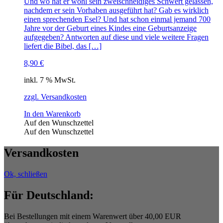
Und wo hat er wohl sein zweischneidiges Schwert gelassen,
nachdem er sein Vorhaben ausgeführt hat? Gab es wirklich
einen sprechenden Esel? Und hat schon einmal jemand 700
Jahre vor der Geburt eines Kindes eine Geburtsanzeige
aufgegeben? Antworten auf diese und viele weitere Fragen
liefert die Bibel, das […]
8,90
€
inkl. 7 % MwSt.
zzgl. Versandkosten
In den Warenkorb
Auf den Wunschzettel
Auf den Wunschzettel
Versandkosten
Ok, schließen
Für Deutschland:
Bei Bestellungen mit einem Warenwert über 40,00 EUR