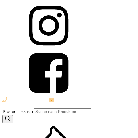
039 888 522 48
|
info@daniel-verlag.de
Products search