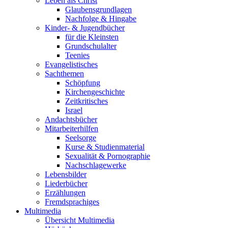
Leben als Christ
Glaubensgrundlagen
Nachfolge & Hingabe
Kinder- & Jugendbücher
für die Kleinsten
Grundschulalter
Teenies
Evangelistisches
Sachthemen
Schöpfung
Kirchengeschichte
Zeitkritisches
Israel
Andachtsbücher
Mitarbeiterhilfen
Seelsorge
Kurse & Studienmaterial
Sexualität & Pornographie
Nachschlagewerke
Lebensbilder
Liederbücher
Erzählungen
Fremdsprachiges
Multimedia
Übersicht Multimedia