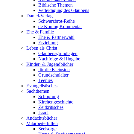
Biblische Themen
Verteidigung des Glaubens
Daniel-Verlag
Schwarzbrot-Reihe
de Koning Kommentar
Ehe & Familie
Ehe & Partnerwahl
Erziehung
Leben als Christ
Glaubensgrundlagen
Nachfolge & Hingabe
Kinder- & Jugendbücher
für die Kleinsten
Grundschulalter
Teenies
Evangelistisches
Sachthemen
Schöpfung
Kirchengeschichte
Zeitkritisches
Israel
Andachtsbücher
Mitarbeiterhilfen
Seelsorge