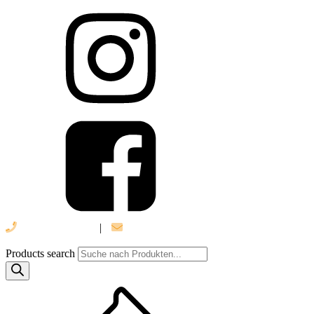
039 888 522 48
|
info@daniel-verlag.de
Products search