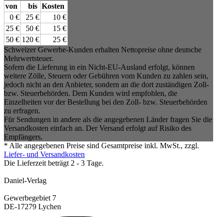
von
bis
Kosten
0 €
25 €
10 €
25 €
50 €
15 €
50 €
120 €
25 €
Schweizer Gewerbe-Kunden erhalten Nettopreise ohne deutsche
Mehrwertsteuer.
Sofern die Lieferung in ein Nicht-EU-Ausland erfolgt, können
weitere Zölle, Steuern oder Gebühren vom Kunden zu zahlen sein,
jedoch nicht an den Anbieter, sondern an die dort zuständigen Zoll-
bzw. Steuerbehörden. Dem Kunden wird empfohlen, die
Einzelheiten vor der Bestellung bei den Zoll- bzw. Steuerbehörden
zu erfragen.
Für Sendungen in andere als die angegebenen Länder fragen Sie die
Versandkosten einfach an. Der Versand erfolgt auf Risiko des
Empfängers.
* Alle angegebenen Preise sind Gesamtpreise inkl. MwSt., zzgl.
Liefer- und Versandkosten
Die Lieferzeit beträgt 2 - 3 Tage.
Daniel-Verlag
Gewerbegebiet 7
DE-17279 Lychen