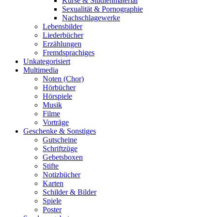
Kurse & Studienmaterial
Sexualität & Pornographie
Nachschlagewerke
Lebensbilder
Liederbücher
Erzählungen
Fremdsprachiges
Unkategorisiert
Multimedia
Noten (Chor)
Hörbücher
Hörspiele
Musik
Filme
Vorträge
Geschenke & Sonstiges
Gutscheine
Schriftzüge
Gebetsboxen
Stifte
Notizbücher
Karten
Schilder & Bilder
Spiele
Poster