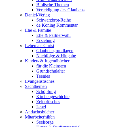
Biblische Themen
Verteidigung des Glaubens
Daniel-Verlag
Schwarzbrot-Reihe
de Koning Kommentar
Ehe & Familie
Ehe & Partnerwahl
Erziehung
Leben als Christ
Glaubensgrundlagen
Nachfolge & Hingabe
Kinder- & Jugendbücher
für die Kleinsten
Grundschulalter
Teenies
Evangelistisches
Sachthemen
Schöpfung
Kirchengeschichte
Zeitkritisches
Israel
Andachtsbücher
Mitarbeiterhilfen
Seelsorge