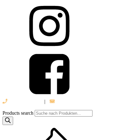
039 888 522 48
|
info@daniel-verlag.de
Products search