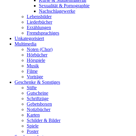
Kurse & Studienmaterial
Sexualität & Pornographie
Nachschlagewerke
Lebensbilder
Liederbücher
Erzählungen
Fremdsprachiges
Unkategorisiert
Multimedia
Noten (Chor)
Hörbücher
Hörspiele
Musik
Filme
Vorträge
Geschenke & Sonstiges
Stifte
Gutscheine
Schriftzüge
Gebetsboxen
Notizbücher
Karten
Schilder & Bilder
Spiele
Poster