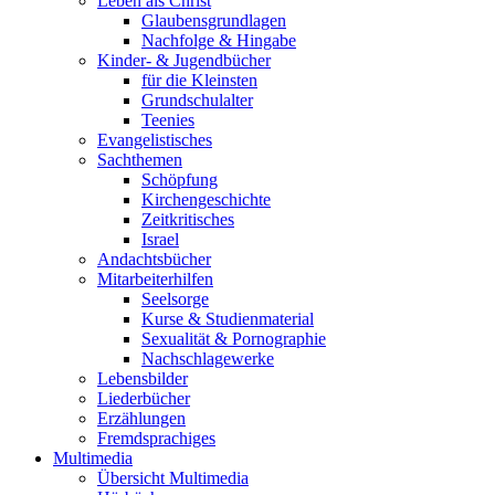
Leben als Christ
Glaubensgrundlagen
Nachfolge & Hingabe
Kinder- & Jugendbücher
für die Kleinsten
Grundschulalter
Teenies
Evangelistisches
Sachthemen
Schöpfung
Kirchengeschichte
Zeitkritisches
Israel
Andachtsbücher
Mitarbeiterhilfen
Seelsorge
Kurse & Studienmaterial
Sexualität & Pornographie
Nachschlagewerke
Lebensbilder
Liederbücher
Erzählungen
Fremdsprachiges
Multimedia
Übersicht Multimedia