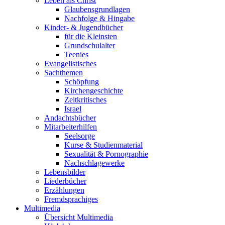
Leben als Christ
Glaubensgrundlagen
Nachfolge & Hingabe
Kinder- & Jugendbücher
für die Kleinsten
Grundschulalter
Teenies
Evangelistisches
Sachthemen
Schöpfung
Kirchengeschichte
Zeitkritisches
Israel
Andachtsbücher
Mitarbeiterhilfen
Seelsorge
Kurse & Studienmaterial
Sexualität & Pornographie
Nachschlagewerke
Lebensbilder
Liederbücher
Erzählungen
Fremdsprachiges
Multimedia
Übersicht Multimedia