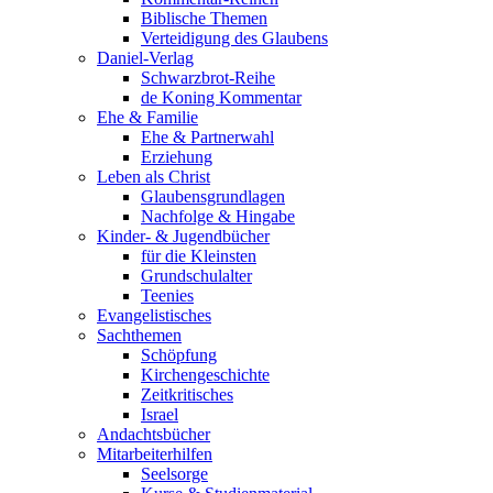
Biblische Themen
Verteidigung des Glaubens
Daniel-Verlag
Schwarzbrot-Reihe
de Koning Kommentar
Ehe & Familie
Ehe & Partnerwahl
Erziehung
Leben als Christ
Glaubensgrundlagen
Nachfolge & Hingabe
Kinder- & Jugendbücher
für die Kleinsten
Grundschulalter
Teenies
Evangelistisches
Sachthemen
Schöpfung
Kirchengeschichte
Zeitkritisches
Israel
Andachtsbücher
Mitarbeiterhilfen
Seelsorge