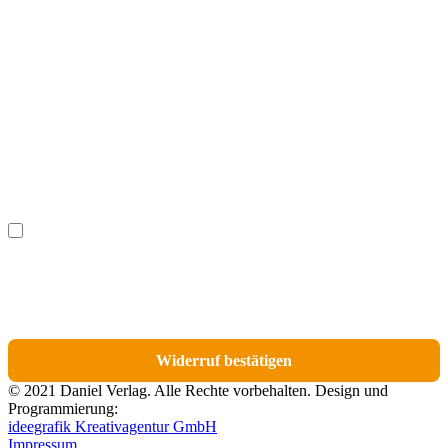
Vorname
(optional)
Nachname
(optional)
Ich möchte bestimmte Positionen für den Widerruf
(optional)
auswählen.
Du erhältst eine E-Mail-Bestätigung über den Eingang des Widerrufs. In dieser
E-Mail findest du einen Link, über den du die Artikel für den Widerruf
auswählen kannst.
Widerruf bestätigen
© 2021 Daniel Verlag. Alle Rechte vorbehalten. Design und
Programmierung:
ideegrafik Kreativagentur GmbH
Impressum