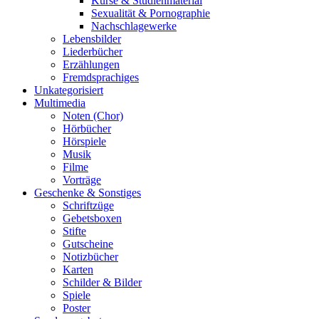
Kurse & Studienmaterial
Sexualität & Pornographie
Nachschlagewerke
Lebensbilder
Liederbücher
Erzählungen
Fremdsprachiges
Unkategorisiert
Multimedia
Noten (Chor)
Hörbücher
Hörspiele
Musik
Filme
Vorträge
Geschenke & Sonstiges
Schriftzüge
Gebetsboxen
Stifte
Gutscheine
Notizbücher
Karten
Schilder & Bilder
Spiele
Poster