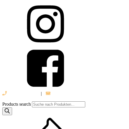
039 888 522 48
|
info@daniel-verlag.de
Products search