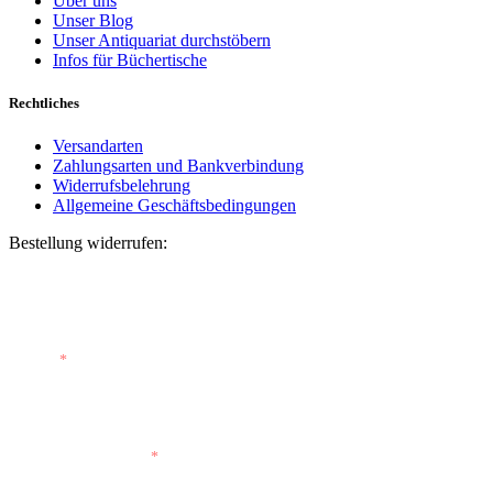
Über uns
Unser Blog
Unser Antiquariat durchstöbern
Infos für Büchertische
Rechtliches
Versandarten
Zahlungsarten und Bankverbindung
Widerrufsbelehrung
Allgemeine Geschäftsbedingungen
Bestellung widerrufen:
Bestellnummer
(optional)
E-Mail
*
E-Mail (wiederholen)
*