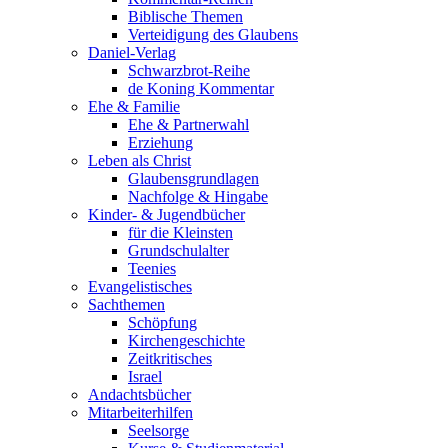
Biblische Themen
Verteidigung des Glaubens
Daniel-Verlag
Schwarzbrot-Reihe
de Koning Kommentar
Ehe & Familie
Ehe & Partnerwahl
Erziehung
Leben als Christ
Glaubensgrundlagen
Nachfolge & Hingabe
Kinder- & Jugendbücher
für die Kleinsten
Grundschulalter
Teenies
Evangelistisches
Sachthemen
Schöpfung
Kirchengeschichte
Zeitkritisches
Israel
Andachtsbücher
Mitarbeiterhilfen
Seelsorge