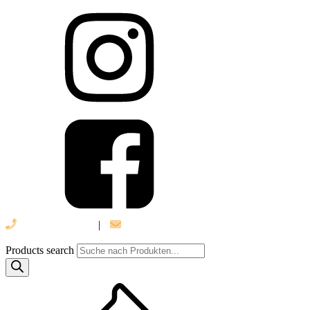
039 888 522 48
|
info@daniel-verlag.de
Products search