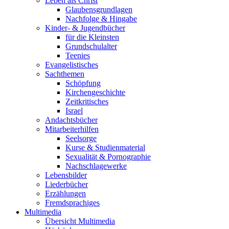
Leben als Christ
Glaubensgrundlagen
Nachfolge & Hingabe
Kinder- & Jugendbücher
für die Kleinsten
Grundschulalter
Teenies
Evangelistisches
Sachthemen
Schöpfung
Kirchengeschichte
Zeitkritisches
Israel
Andachtsbücher
Mitarbeiterhilfen
Seelsorge
Kurse & Studienmaterial
Sexualität & Pornographie
Nachschlagewerke
Lebensbilder
Liederbücher
Erzählungen
Fremdsprachiges
Multimedia
Übersicht Multimedia