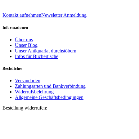
039 888 522 48
info@daniel-verlag.de
Kontakt aufnehmen
Newsletter Anmeldung
Informationen
Über uns
Unser Blog
Unser Antiquariat durchstöbern
Infos für Büchertische
Rechtliches
Versandarten
Zahlungsarten und Bankverbindung
Widerrufsbelehrung
Allgemeine Geschäftsbedingungen
Bestellung widerrufen:
Bestellnummer
(optional)