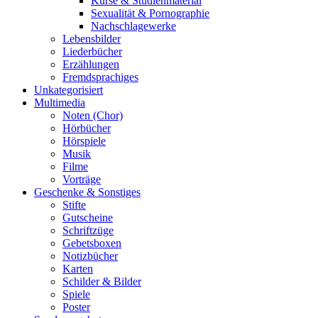
Kurse & Studienmaterial
Sexualität & Pornographie
Nachschlagewerke
Lebensbilder
Liederbücher
Erzählungen
Fremdsprachiges
Unkategorisiert
Multimedia
Noten (Chor)
Hörbücher
Hörspiele
Musik
Filme
Vorträge
Geschenke & Sonstiges
Stifte
Gutscheine
Schriftzüge
Gebetsboxen
Notizbücher
Karten
Schilder & Bilder
Spiele
Poster