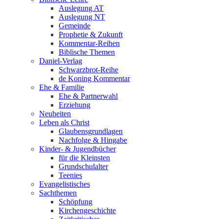
Auslegung AT
Auslegung NT
Gemeinde
Prophetie & Zukunft
Kommentar-Reihen
Biblische Themen
Daniel-Verlag
Schwarzbrot-Reihe
de Koning Kommentar
Ehe & Familie
Ehe & Partnerwahl
Erziehung
Neuheiten
Leben als Christ
Glaubensgrundlagen
Nachfolge & Hingabe
Kinder- & Jugendbücher
für die Kleinsten
Grundschulalter
Teenies
Evangelistisches
Sachthemen
Schöpfung
Kirchengeschichte