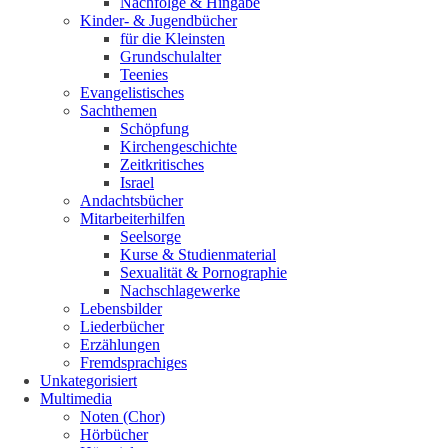
Nachfolge & Hingabe
Kinder- & Jugendbücher
für die Kleinsten
Grundschulalter
Teenies
Evangelistisches
Sachthemen
Schöpfung
Kirchengeschichte
Zeitkritisches
Israel
Andachtsbücher
Mitarbeiterhilfen
Seelsorge
Kurse & Studienmaterial
Sexualität & Pornographie
Nachschlagewerke
Lebensbilder
Liederbücher
Erzählungen
Fremdsprachiges
Unkategorisiert
Multimedia
Noten (Chor)
Hörbücher