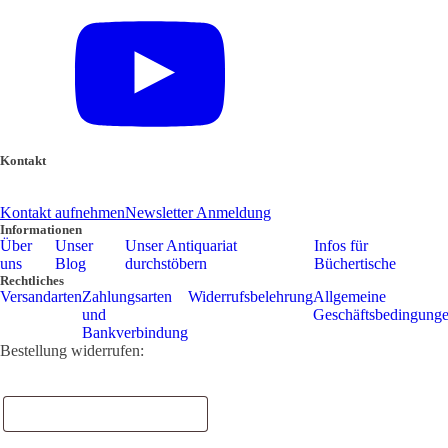
Kontakt
039 888 522 48
info@daniel-verlag.de
Kontakt aufnehmen
Newsletter Anmeldung
Informationen
Über
Unser
Unser Antiquariat
Infos für
uns
Blog
durchstöbern
Büchertische
Rechtliches
Versandarten
Zahlungsarten
Widerrufsbelehrung
Allgemeine
und
Geschäftsbedingung
Bankverbindung
Bestellung widerrufen:
Bestellnummer
(optional)