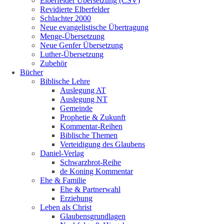
Elberfelder Übersetzung (CSV)
Revidierte Elberfelder
Schlachter 2000
Neue evangelistische Übertragung
Menge-Übersetzung
Neue Genfer Übersetzung
Luther-Übersetzung
Zubehör
Bücher
Biblische Lehre
Auslegung AT
Auslegung NT
Gemeinde
Prophetie & Zukunft
Kommentar-Reihen
Biblische Themen
Verteidigung des Glaubens
Daniel-Verlag
Schwarzbrot-Reihe
de Koning Kommentar
Ehe & Familie
Ehe & Partnerwahl
Erziehung
Leben als Christ
Glaubensgrundlagen