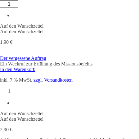
Wenn
du
zweifelst
Menge
Auf den Wunschzettel
Auf den Wunschzettel
1,90
€
Der vergessene Auftrag
Ein Weckruf zur Erfüllung des Missionsbefehls
In den Warenkorb
inkl. 7 % MwSt.
zzgl. Versandkosten
Der
vergessene
Auftrag
Menge
Auf den Wunschzettel
Auf den Wunschzettel
2,90
€