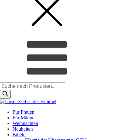
Products
search
Für Frauen
Für Männer
Weihnachten
Neuheiten
Bibeln