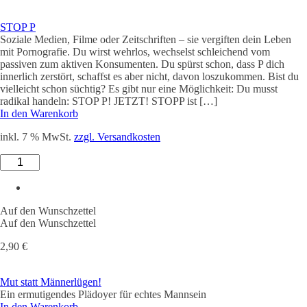
STOP P
Soziale Medien, Filme oder Zeitschriften – sie vergiften dein Leben
mit Pornografie. Du wirst wehrlos, wechselst schleichend vom
passiven zum aktiven Konsumenten. Du spürst schon, dass P dich
innerlich zerstört, schaffst es aber nicht, davon loszukommen. Bist du
vielleicht schon süchtig? Es gibt nur eine Möglichkeit: Du musst
radikal handeln: STOP P! JETZT! STOPP ist […]
In den Warenkorb
inkl. 7 % MwSt.
zzgl. Versandkosten
STOP
P
Menge
Auf den Wunschzettel
Auf den Wunschzettel
2,90
€
Mut statt Männerlügen!
Ein ermutigendes Plädoyer für echtes Mannsein
In den Warenkorb