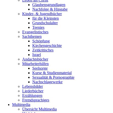
Leben als Christ
Glaubensgrundlagen
Nachfolge & Hingabe
Kinder- & Jugendbücher
für die Kleinsten
Grundschulalter
Teenies
Evangelistisches
Sachthemen
Schöpfung
Kirchengeschichte
Zeitkritisches
Israel
Andachtsbücher
Mitarbeiterhilfen
Seelsorge
Kurse & Studienmaterial
Sexualität & Pornographie
Nachschlagewerke
Lebensbilder
Liederbücher
Erzählungen
Fremdsprachiges
Multimedia
Übersicht Multimedia