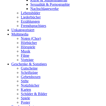
Kurse & Studienmaterial
Sexualität & Pornographie
Nachschlagewerke
Lebensbilder
Liederbücher
Erzählungen
Fremdsprachiges
Unkategorisiert
Multimedia
Noten (Chor)
Hörbücher
Hörspiele
Musik
Filme
Vorträge
Geschenke & Sonstiges
Gutscheine
Schriftzüge
Gebetsboxen
Stifte
Notizbücher
Karten
Schilder & Bilder
Spiele
Poster