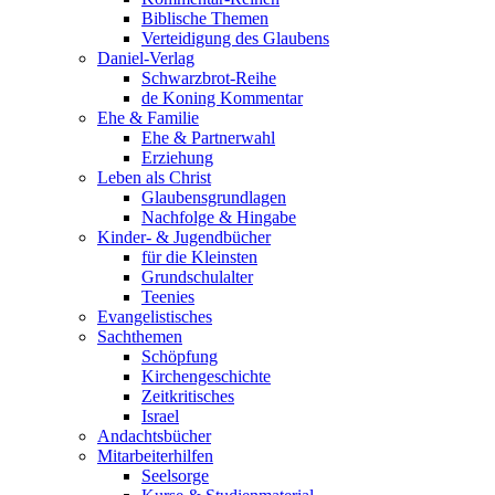
Biblische Themen
Verteidigung des Glaubens
Daniel-Verlag
Schwarzbrot-Reihe
de Koning Kommentar
Ehe & Familie
Ehe & Partnerwahl
Erziehung
Leben als Christ
Glaubensgrundlagen
Nachfolge & Hingabe
Kinder- & Jugendbücher
für die Kleinsten
Grundschulalter
Teenies
Evangelistisches
Sachthemen
Schöpfung
Kirchengeschichte
Zeitkritisches
Israel
Andachtsbücher
Mitarbeiterhilfen
Seelsorge