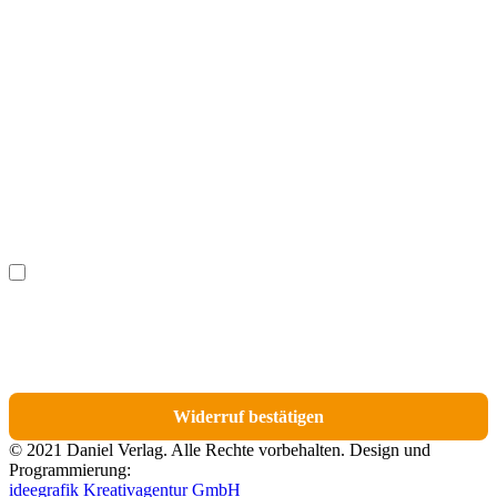
Vorname
(optional)
Nachname
(optional)
Ich möchte bestimmte Positionen für den Widerruf
(optional)
auswählen.
Du erhältst eine E-Mail-Bestätigung über den Eingang des Widerrufs. In dieser
E-Mail findest du einen Link, über den du die Artikel für den Widerruf
auswählen kannst.
Widerruf bestätigen
© 2021 Daniel Verlag. Alle Rechte vorbehalten. Design und
Programmierung:
ideegrafik Kreativagentur GmbH