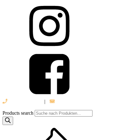
039 888 522 48
|
info@daniel-verlag.de
Products search