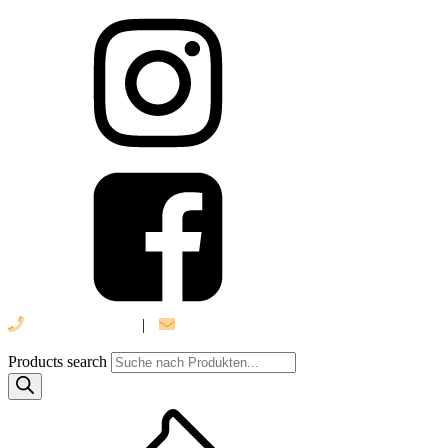
039 888 522 48
|
info@daniel-verlag.de
Products search