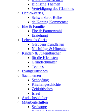
Biblische Themen
Verteidigung des Glaubens
Daniel-Verlag
Schwarzbrot-Reihe
de Koning Kommentar
Ehe & Familie
Ehe & Partnerwahl
Erziehung
Leben als Christ
Glaubensgrundlagen
Nachfolge & Hingabe
Kinder- & Jugendbücher
für die Kleinsten
Grundschulalter
Teenies
Evangelistisches
Sachthemen
Schöpfung
Kirchengeschichte
Zeitkritisches
Israel
Andachtsbücher
Mitarbeiterhilfen
Seelsorge