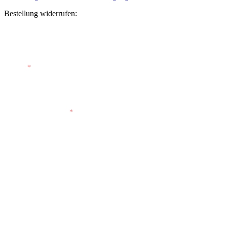
Bestellung widerrufen:
Bestellnummer
(optional)
E-Mail
*
E-Mail (wiederholen)
*
Vorname
(optional)
Nachname
(optional)