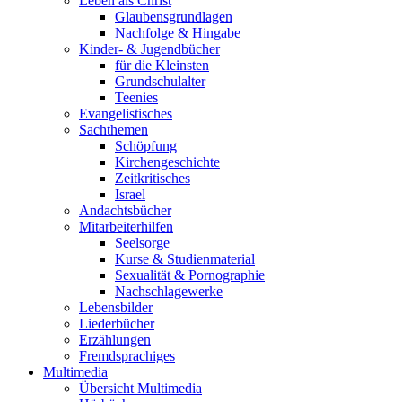
Leben als Christ
Glaubensgrundlagen
Nachfolge & Hingabe
Kinder- & Jugendbücher
für die Kleinsten
Grundschulalter
Teenies
Evangelistisches
Sachthemen
Schöpfung
Kirchengeschichte
Zeitkritisches
Israel
Andachtsbücher
Mitarbeiterhilfen
Seelsorge
Kurse & Studienmaterial
Sexualität & Pornographie
Nachschlagewerke
Lebensbilder
Liederbücher
Erzählungen
Fremdsprachiges
Multimedia
Übersicht Multimedia