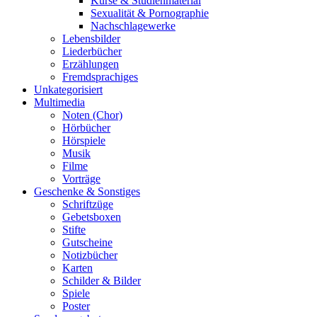
Kurse & Studienmaterial
Sexualität & Pornographie
Nachschlagewerke
Lebensbilder
Liederbücher
Erzählungen
Fremdsprachiges
Unkategorisiert
Multimedia
Noten (Chor)
Hörbücher
Hörspiele
Musik
Filme
Vorträge
Geschenke & Sonstiges
Schriftzüge
Gebetsboxen
Stifte
Gutscheine
Notizbücher
Karten
Schilder & Bilder
Spiele
Poster