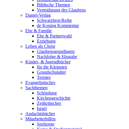
Biblische Themen
Verteidigung des Glaubens
Daniel-Verlag
Schwarzbrot-Reihe
de Koning Kommentar
Ehe & Familie
Ehe & Partnerwahl
Erziehung
Leben als Christ
Glaubensgrundlagen
Nachfolge & Hingabe
Kinder- & Jugendbücher
für die Kleinsten
Grundschulalter
Teenies
Evangelistisches
Sachthemen
Schöpfung
Kirchengeschichte
Zeitkritisches
Israel
Andachtsbücher
Mitarbeiterhilfen
Seelsorge