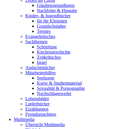
Leben als Christ
Glaubensgrundlagen
Nachfolge & Hingabe
Kinder- & Jugendbücher
für die Kleinsten
Grundschulalter
Teenies
Evangelistisches
Sachthemen
Schöpfung
Kirchengeschichte
Zeitkritisches
Israel
Andachtsbücher
Mitarbeiterhilfen
Seelsorge
Kurse & Studienmaterial
Sexualität & Pornographie
Nachschlagewerke
Lebensbilder
Liederbücher
Erzählungen
Fremdsprachiges
Multimedia
Übersicht Multimedia