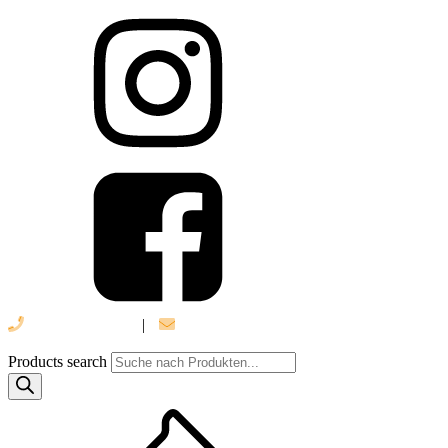
039 888 522 48
|
info@daniel-verlag.de
Products search