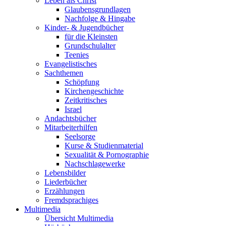
Leben als Christ
Glaubensgrundlagen
Nachfolge & Hingabe
Kinder- & Jugendbücher
für die Kleinsten
Grundschulalter
Teenies
Evangelistisches
Sachthemen
Schöpfung
Kirchengeschichte
Zeitkritisches
Israel
Andachtsbücher
Mitarbeiterhilfen
Seelsorge
Kurse & Studienmaterial
Sexualität & Pornographie
Nachschlagewerke
Lebensbilder
Liederbücher
Erzählungen
Fremdsprachiges
Multimedia
Übersicht Multimedia