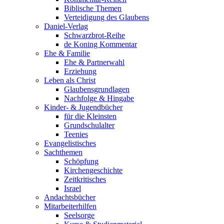
Biblische Themen
Verteidigung des Glaubens
Daniel-Verlag
Schwarzbrot-Reihe
de Koning Kommentar
Ehe & Familie
Ehe & Partnerwahl
Erziehung
Leben als Christ
Glaubensgrundlagen
Nachfolge & Hingabe
Kinder- & Jugendbücher
für die Kleinsten
Grundschulalter
Teenies
Evangelistisches
Sachthemen
Schöpfung
Kirchengeschichte
Zeitkritisches
Israel
Andachtsbücher
Mitarbeiterhilfen
Seelsorge