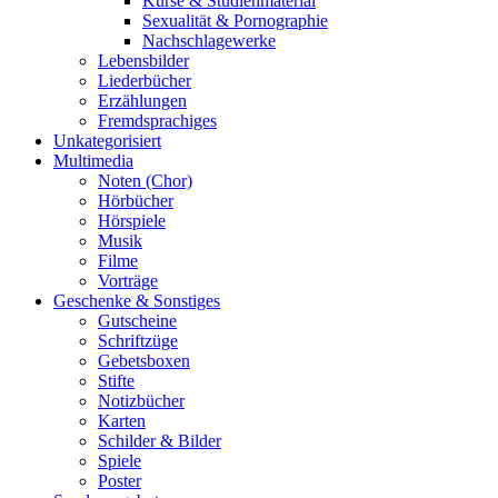
Kurse & Studienmaterial
Sexualität & Pornographie
Nachschlagewerke
Lebensbilder
Liederbücher
Erzählungen
Fremdsprachiges
Unkategorisiert
Multimedia
Noten (Chor)
Hörbücher
Hörspiele
Musik
Filme
Vorträge
Geschenke & Sonstiges
Gutscheine
Schriftzüge
Gebetsboxen
Stifte
Notizbücher
Karten
Schilder & Bilder
Spiele
Poster