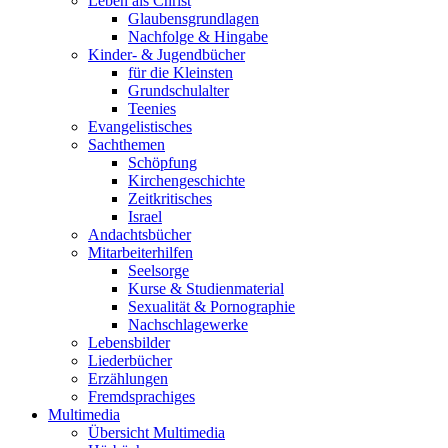
Leben als Christ
Glaubensgrundlagen
Nachfolge & Hingabe
Kinder- & Jugendbücher
für die Kleinsten
Grundschulalter
Teenies
Evangelistisches
Sachthemen
Schöpfung
Kirchengeschichte
Zeitkritisches
Israel
Andachtsbücher
Mitarbeiterhilfen
Seelsorge
Kurse & Studienmaterial
Sexualität & Pornographie
Nachschlagewerke
Lebensbilder
Liederbücher
Erzählungen
Fremdsprachiges
Multimedia
Übersicht Multimedia