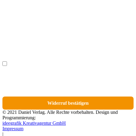
Vorname
(optional)
Nachname
(optional)
Ich möchte bestimmte Positionen für den Widerruf
(optional)
auswählen.
Du erhältst eine E-Mail-Bestätigung über den Eingang des Widerrufs. In dieser
E-Mail findest du einen Link, über den du die Artikel für den Widerruf
auswählen kannst.
Widerruf bestätigen
© 2021 Daniel Verlag. Alle Rechte vorbehalten. Design und
Programmierung:
ideegrafik Kreativagentur GmbH
Impressum
|