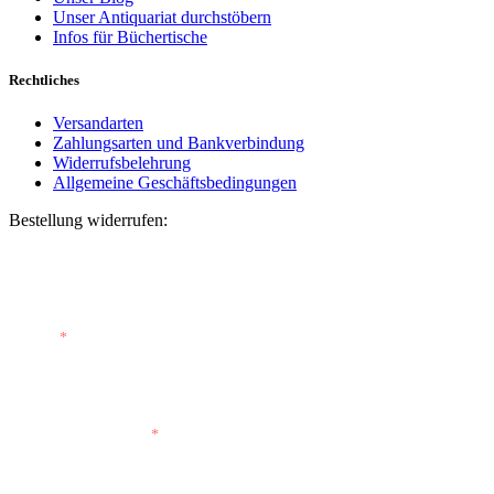
Unser Antiquariat durchstöbern
Infos für Büchertische
Rechtliches
Versandarten
Zahlungsarten und Bankverbindung
Widerrufsbelehrung
Allgemeine Geschäftsbedingungen
Bestellung widerrufen:
Bestellnummer
(optional)
E-Mail
*
E-Mail (wiederholen)
*