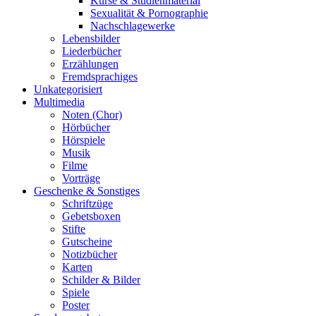
Kurse & Studienmaterial
Sexualität & Pornographie
Nachschlagewerke
Lebensbilder
Liederbücher
Erzählungen
Fremdsprachiges
Unkategorisiert
Multimedia
Noten (Chor)
Hörbücher
Hörspiele
Musik
Filme
Vorträge
Geschenke & Sonstiges
Schriftzüge
Gebetsboxen
Stifte
Gutscheine
Notizbücher
Karten
Schilder & Bilder
Spiele
Poster