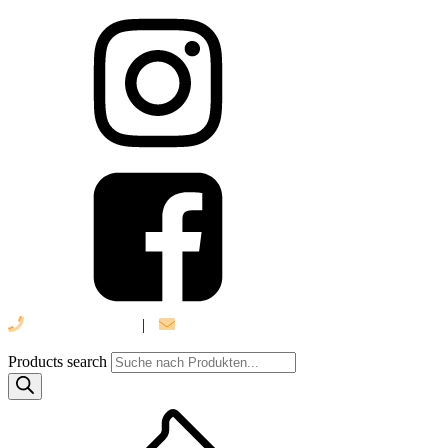
039 888 522 48
|
info@daniel-verlag.de
Products search