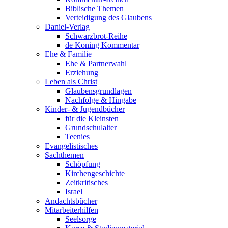
Biblische Themen
Verteidigung des Glaubens
Daniel-Verlag
Schwarzbrot-Reihe
de Koning Kommentar
Ehe & Familie
Ehe & Partnerwahl
Erziehung
Leben als Christ
Glaubensgrundlagen
Nachfolge & Hingabe
Kinder- & Jugendbücher
für die Kleinsten
Grundschulalter
Teenies
Evangelistisches
Sachthemen
Schöpfung
Kirchengeschichte
Zeitkritisches
Israel
Andachtsbücher
Mitarbeiterhilfen
Seelsorge