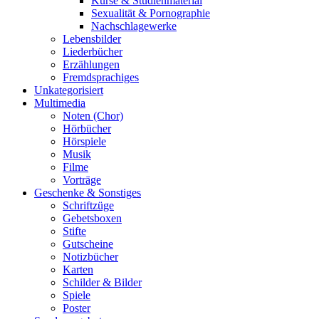
Kurse & Studienmaterial
Sexualität & Pornographie
Nachschlagewerke
Lebensbilder
Liederbücher
Erzählungen
Fremdsprachiges
Unkategorisiert
Multimedia
Noten (Chor)
Hörbücher
Hörspiele
Musik
Filme
Vorträge
Geschenke & Sonstiges
Schriftzüge
Gebetsboxen
Stifte
Gutscheine
Notizbücher
Karten
Schilder & Bilder
Spiele
Poster