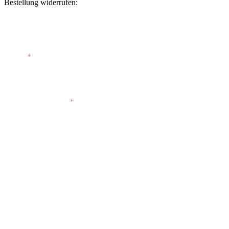
Bestellung widerrufen:
Bestellnummer
(optional)
E-Mail
*
E-Mail (wiederholen)
*
Vorname
(optional)
Nachname
(optional)