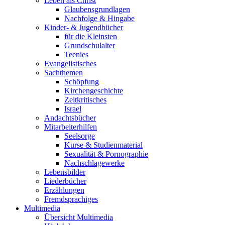
Leben als Christ
Glaubensgrundlagen
Nachfolge & Hingabe
Kinder- & Jugendbücher
für die Kleinsten
Grundschulalter
Teenies
Evangelistisches
Sachthemen
Schöpfung
Kirchengeschichte
Zeitkritisches
Israel
Andachtsbücher
Mitarbeiterhilfen
Seelsorge
Kurse & Studienmaterial
Sexualität & Pornographie
Nachschlagewerke
Lebensbilder
Liederbücher
Erzählungen
Fremdsprachiges
Multimedia
Übersicht Multimedia