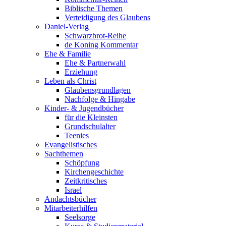
Biblische Themen
Verteidigung des Glaubens
Daniel-Verlag
Schwarzbrot-Reihe
de Koning Kommentar
Ehe & Familie
Ehe & Partnerwahl
Erziehung
Leben als Christ
Glaubensgrundlagen
Nachfolge & Hingabe
Kinder- & Jugendbücher
für die Kleinsten
Grundschulalter
Teenies
Evangelistisches
Sachthemen
Schöpfung
Kirchengeschichte
Zeitkritisches
Israel
Andachtsbücher
Mitarbeiterhilfen
Seelsorge