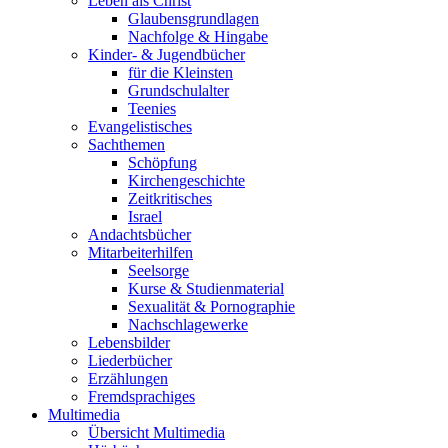
Leben als Christ
Glaubensgrundlagen
Nachfolge & Hingabe
Kinder- & Jugendbücher
für die Kleinsten
Grundschulalter
Teenies
Evangelistisches
Sachthemen
Schöpfung
Kirchengeschichte
Zeitkritisches
Israel
Andachtsbücher
Mitarbeiterhilfen
Seelsorge
Kurse & Studienmaterial
Sexualität & Pornographie
Nachschlagewerke
Lebensbilder
Liederbücher
Erzählungen
Fremdsprachiges
Multimedia
Übersicht Multimedia