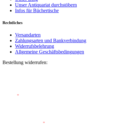
Unser Antiquariat durchstöbern
Infos für Büchertische
Rechtliches
Versandarten
Zahlungsarten und Bankverbindung
Widerrufsbelehrung
Allgemeine Geschäftsbedingungen
Bestellung widerrufen:
Bestellnummer
(optional)
E-Mail
*
E-Mail (wiederholen)
*