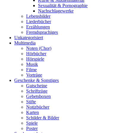
Kurse & Studienmaterial
Sexualität & Pornographie
Nachschlagewerke
Lebensbilder
Liederbücher
Erzählungen
Fremdsprachiges
Unkategorisiert
Multimedia
Noten (Chor)
Hörbücher
Hörspiele
Musik
Filme
Vorträge
Geschenke & Sonstiges
Gutscheine
Schriftzüge
Gebetsboxen
Stifte
Notizbücher
Karten
Schilder & Bilder
Spiele
Poster