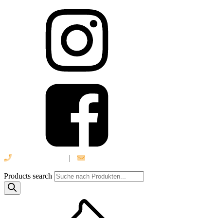
039 888 522 48
|
info@daniel-verlag.de
Products search