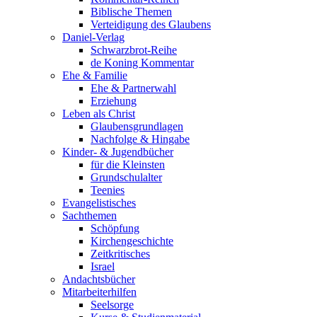
Biblische Themen
Verteidigung des Glaubens
Daniel-Verlag
Schwarzbrot-Reihe
de Koning Kommentar
Ehe & Familie
Ehe & Partnerwahl
Erziehung
Leben als Christ
Glaubensgrundlagen
Nachfolge & Hingabe
Kinder- & Jugendbücher
für die Kleinsten
Grundschulalter
Teenies
Evangelistisches
Sachthemen
Schöpfung
Kirchengeschichte
Zeitkritisches
Israel
Andachtsbücher
Mitarbeiterhilfen
Seelsorge