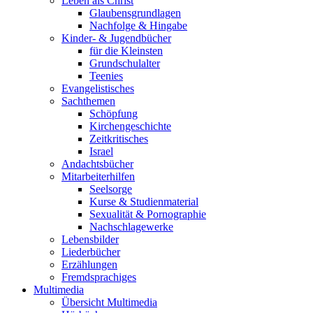
Leben als Christ
Glaubensgrundlagen
Nachfolge & Hingabe
Kinder- & Jugendbücher
für die Kleinsten
Grundschulalter
Teenies
Evangelistisches
Sachthemen
Schöpfung
Kirchengeschichte
Zeitkritisches
Israel
Andachtsbücher
Mitarbeiterhilfen
Seelsorge
Kurse & Studienmaterial
Sexualität & Pornographie
Nachschlagewerke
Lebensbilder
Liederbücher
Erzählungen
Fremdsprachiges
Multimedia
Übersicht Multimedia