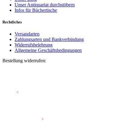
Unser Antiquariat durchstöbern
Infos für Büchertische
Rechtliches
Versandarten
Zahlungsarten und Bankverbindung
Widerrufsbelehrung
Allgemeine Geschäftsbedingungen
Bestellung widerrufen:
Bestellnummer
(optional)
E-Mail
*
E-Mail (wiederholen)
*