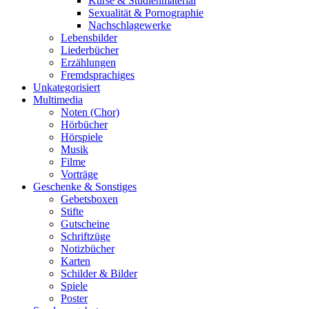
Kurse & Studienmaterial
Sexualität & Pornographie
Nachschlagewerke
Lebensbilder
Liederbücher
Erzählungen
Fremdsprachiges
Unkategorisiert
Multimedia
Noten (Chor)
Hörbücher
Hörspiele
Musik
Filme
Vorträge
Geschenke & Sonstiges
Gebetsboxen
Stifte
Gutscheine
Schriftzüge
Notizbücher
Karten
Schilder & Bilder
Spiele
Poster