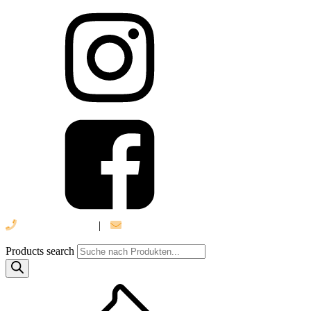
039 888 522 48
|
info@daniel-verlag.de
Products search