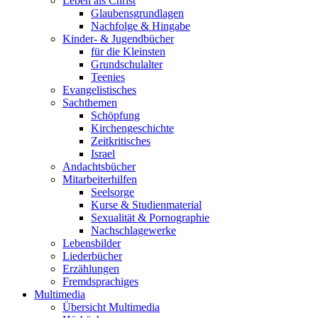
Leben als Christ
Glaubensgrundlagen
Nachfolge & Hingabe
Kinder- & Jugendbücher
für die Kleinsten
Grundschulalter
Teenies
Evangelistisches
Sachthemen
Schöpfung
Kirchengeschichte
Zeitkritisches
Israel
Andachtsbücher
Mitarbeiterhilfen
Seelsorge
Kurse & Studienmaterial
Sexualität & Pornographie
Nachschlagewerke
Lebensbilder
Liederbücher
Erzählungen
Fremdsprachiges
Multimedia
Übersicht Multimedia