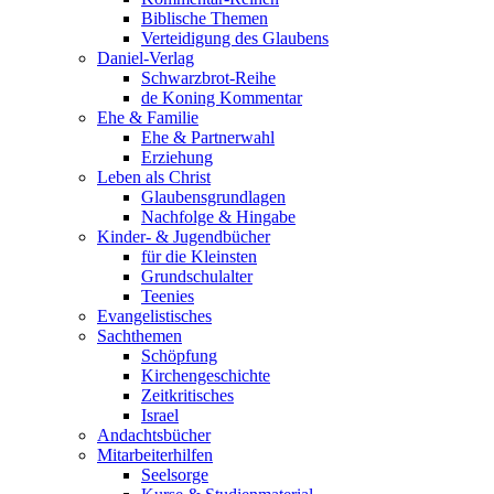
Biblische Themen
Verteidigung des Glaubens
Daniel-Verlag
Schwarzbrot-Reihe
de Koning Kommentar
Ehe & Familie
Ehe & Partnerwahl
Erziehung
Leben als Christ
Glaubensgrundlagen
Nachfolge & Hingabe
Kinder- & Jugendbücher
für die Kleinsten
Grundschulalter
Teenies
Evangelistisches
Sachthemen
Schöpfung
Kirchengeschichte
Zeitkritisches
Israel
Andachtsbücher
Mitarbeiterhilfen
Seelsorge