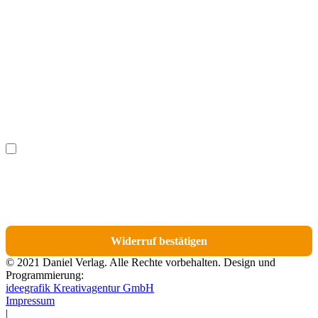
Vorname
(optional)
Nachname
(optional)
Ich möchte bestimmte Positionen für den Widerruf
(optional)
auswählen.
Du erhältst eine E-Mail-Bestätigung über den Eingang des Widerrufs. In dieser
E-Mail findest du einen Link, über den du die Artikel für den Widerruf
auswählen kannst.
Widerruf bestätigen
© 2021 Daniel Verlag. Alle Rechte vorbehalten. Design und
Programmierung:
ideegrafik Kreativagentur GmbH
Impressum
|