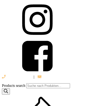
039 888 522 48
|
info@daniel-verlag.de
Products search