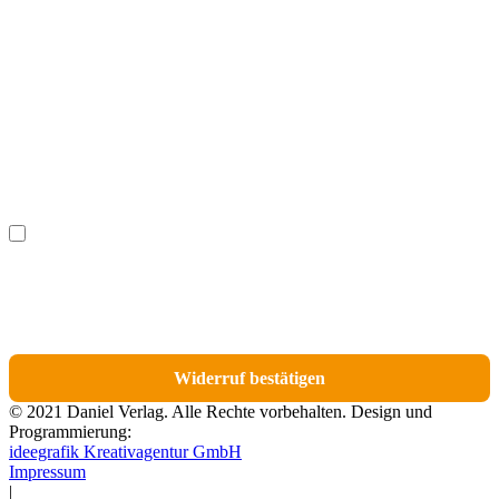
Vorname
(optional)
Nachname
(optional)
Ich möchte bestimmte Positionen für den Widerruf
(optional)
auswählen.
Du erhältst eine E-Mail-Bestätigung über den Eingang des Widerrufs. In dieser
E-Mail findest du einen Link, über den du die Artikel für den Widerruf
auswählen kannst.
Widerruf bestätigen
© 2021 Daniel Verlag. Alle Rechte vorbehalten. Design und
Programmierung:
ideegrafik Kreativagentur GmbH
Impressum
|