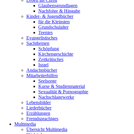
Leben als Christ
Glaubensgrundlagen
Nachfolge & Hingabe
Kinder- & Jugendbücher
für die Kleinsten
Grundschulalter
Teenies
Evangelistisches
Sachthemen
Schöpfung
Kirchengeschichte
Zeitkritisches
Israel
Andachtsbücher
Mitarbeiterhilfen
Seelsorge
Kurse & Studienmaterial
Sexualität & Pornographie
Nachschlagewerke
Lebensbilder
Liederbücher
Erzählungen
Fremdsprachiges
Multimedia
Übersicht Multimedia