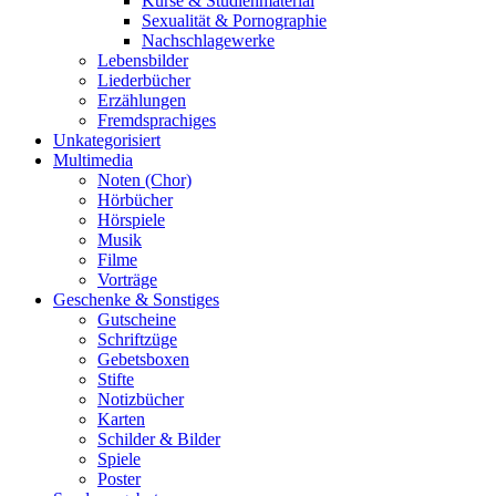
Kurse & Studienmaterial
Sexualität & Pornographie
Nachschlagewerke
Lebensbilder
Liederbücher
Erzählungen
Fremdsprachiges
Unkategorisiert
Multimedia
Noten (Chor)
Hörbücher
Hörspiele
Musik
Filme
Vorträge
Geschenke & Sonstiges
Gutscheine
Schriftzüge
Gebetsboxen
Stifte
Notizbücher
Karten
Schilder & Bilder
Spiele
Poster