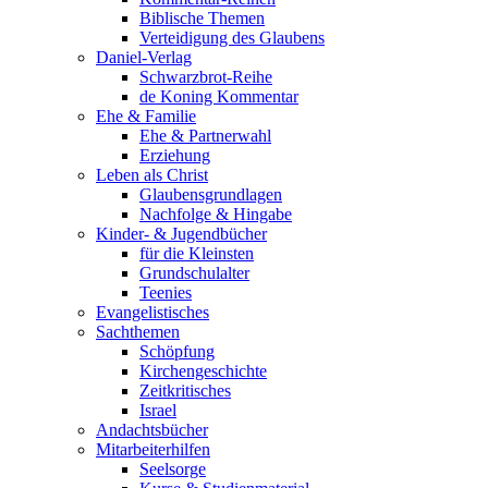
Biblische Themen
Verteidigung des Glaubens
Daniel-Verlag
Schwarzbrot-Reihe
de Koning Kommentar
Ehe & Familie
Ehe & Partnerwahl
Erziehung
Leben als Christ
Glaubensgrundlagen
Nachfolge & Hingabe
Kinder- & Jugendbücher
für die Kleinsten
Grundschulalter
Teenies
Evangelistisches
Sachthemen
Schöpfung
Kirchengeschichte
Zeitkritisches
Israel
Andachtsbücher
Mitarbeiterhilfen
Seelsorge