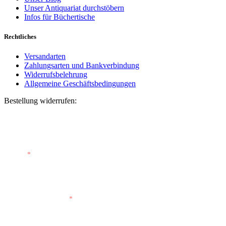
Unser Antiquariat durchstöbern
Infos für Büchertische
Rechtliches
Versandarten
Zahlungsarten und Bankverbindung
Widerrufsbelehrung
Allgemeine Geschäftsbedingungen
Bestellung widerrufen:
Bestellnummer
(optional)
E-Mail
*
E-Mail (wiederholen)
*