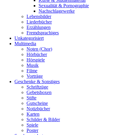
Kurse & Studienmaterial
Sexualität & Pornographie
Nachschlagewerke
Lebensbilder
Liederbücher
Erzählungen
Fremdsprachiges
Unkategorisiert
Multimedia
Noten (Chor)
Hörbücher
Hörspiele
Musik
Filme
Vorträge
Geschenke & Sonstiges
Schriftzüge
Gebetsboxen
Stifte
Gutscheine
Notizbücher
Karten
Schilder & Bilder
Spiele
Poster