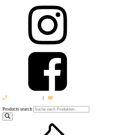
039 888 522 48
|
info@daniel-verlag.de
Products search