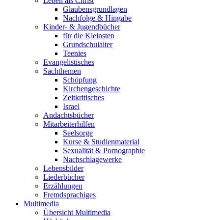
Leben als Christ
Glaubensgrundlagen
Nachfolge & Hingabe
Kinder- & Jugendbücher
für die Kleinsten
Grundschulalter
Teenies
Evangelistisches
Sachthemen
Schöpfung
Kirchengeschichte
Zeitkritisches
Israel
Andachtsbücher
Mitarbeiterhilfen
Seelsorge
Kurse & Studienmaterial
Sexualität & Pornographie
Nachschlagewerke
Lebensbilder
Liederbücher
Erzählungen
Fremdsprachiges
Multimedia
Übersicht Multimedia