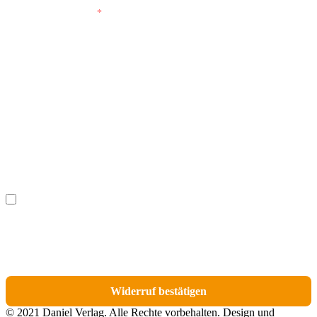
E-Mail (wiederholen)
*
Vorname
(optional)
Nachname
(optional)
Ich möchte bestimmte Positionen für den Widerruf
(optional)
auswählen.
Du erhältst eine E-Mail-Bestätigung über den Eingang des Widerrufs. In dieser
E-Mail findest du einen Link, über den du die Artikel für den Widerruf
auswählen kannst.
Widerruf bestätigen
© 2021 Daniel Verlag. Alle Rechte vorbehalten. Design und