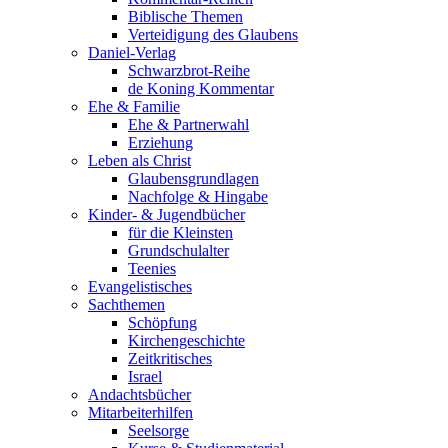
Biblische Themen
Verteidigung des Glaubens
Daniel-Verlag
Schwarzbrot-Reihe
de Koning Kommentar
Ehe & Familie
Ehe & Partnerwahl
Erziehung
Leben als Christ
Glaubensgrundlagen
Nachfolge & Hingabe
Kinder- & Jugendbücher
für die Kleinsten
Grundschulalter
Teenies
Evangelistisches
Sachthemen
Schöpfung
Kirchengeschichte
Zeitkritisches
Israel
Andachtsbücher
Mitarbeiterhilfen
Seelsorge