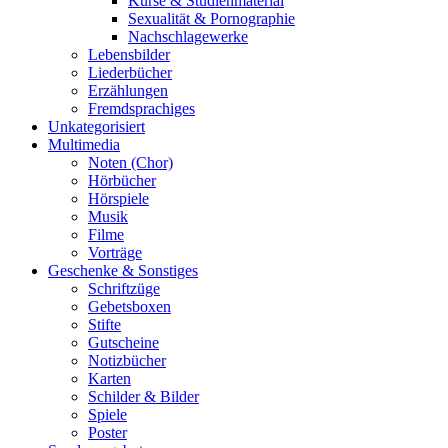
Kurse & Studienmaterial
Sexualität & Pornographie
Nachschlagewerke
Lebensbilder
Liederbücher
Erzählungen
Fremdsprachiges
Unkategorisiert
Multimedia
Noten (Chor)
Hörbücher
Hörspiele
Musik
Filme
Vorträge
Geschenke & Sonstiges
Schriftzüge
Gebetsboxen
Stifte
Gutscheine
Notizbücher
Karten
Schilder & Bilder
Spiele
Poster