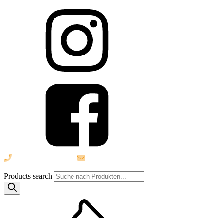
039 888 522 48
|
info@daniel-verlag.de
Products search