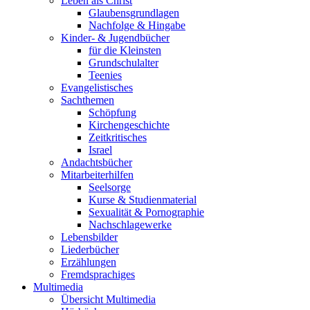
Leben als Christ
Glaubensgrundlagen
Nachfolge & Hingabe
Kinder- & Jugendbücher
für die Kleinsten
Grundschulalter
Teenies
Evangelistisches
Sachthemen
Schöpfung
Kirchengeschichte
Zeitkritisches
Israel
Andachtsbücher
Mitarbeiterhilfen
Seelsorge
Kurse & Studienmaterial
Sexualität & Pornographie
Nachschlagewerke
Lebensbilder
Liederbücher
Erzählungen
Fremdsprachiges
Multimedia
Übersicht Multimedia