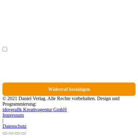
Nachname
(optional)
Ich möchte bestimmte Positionen für den Widerruf
(optional)
auswählen.
Du erhältst eine E-Mail-Bestätigung über den Eingang des Widerrufs. In dieser
E-Mail findest du einen Link, über den du die Artikel für den Widerruf
auswählen kannst.
Widerruf bestätigen
© 2021 Daniel Verlag. Alle Rechte vorbehalten. Design und
Programmierung:
ideegrafik Kreativagentur GmbH
Impressum
|
Datenschutz