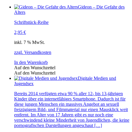
Gideon – Die Gefahr des
Alters
Schriftstück-Reihe
2,95
€
inkl. 7 % MwSt.
zzgl. Versandkosten
In den Warenkorb
Auf den Wunschzettel
Auf den Wunschzettel
Digitale Medien und
Jugendsex
Bereits 2014 verfügten etwa 90 % aller 12- bis 13-jährigen
Kinder über ein internetfähiges Smartphone. Dadurch ist für
diese jungen Menschen ein massives Angebot an sexuell
freizügigem Bild- und Filmmaterial nur einen Mausklick weit
entfernt. Im Alter von 17 Jahren gibt es nur noch eine
verschwindend kleine Minderheit von Jugendlichen, die keine
pornografischen Darstellungen angeschaut […]