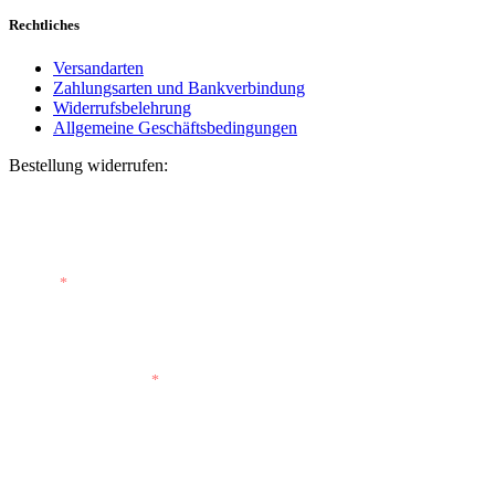
Rechtliches
Versandarten
Zahlungsarten und Bankverbindung
Widerrufsbelehrung
Allgemeine Geschäftsbedingungen
Bestellung widerrufen:
Bestellnummer
(optional)
E-Mail
*
E-Mail (wiederholen)
*
Vorname
(optional)