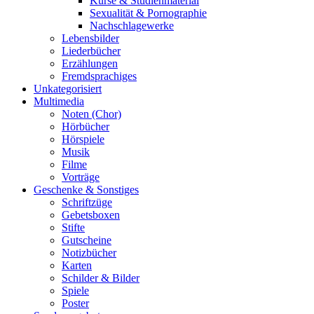
Kurse & Studienmaterial
Sexualität & Pornographie
Nachschlagewerke
Lebensbilder
Liederbücher
Erzählungen
Fremdsprachiges
Unkategorisiert
Multimedia
Noten (Chor)
Hörbücher
Hörspiele
Musik
Filme
Vorträge
Geschenke & Sonstiges
Schriftzüge
Gebetsboxen
Stifte
Gutscheine
Notizbücher
Karten
Schilder & Bilder
Spiele
Poster