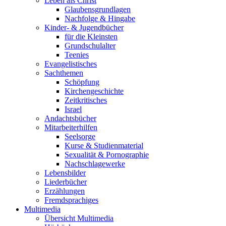
Leben als Christ
Glaubensgrundlagen
Nachfolge & Hingabe
Kinder- & Jugendbücher
für die Kleinsten
Grundschulalter
Teenies
Evangelistisches
Sachthemen
Schöpfung
Kirchengeschichte
Zeitkritisches
Israel
Andachtsbücher
Mitarbeiterhilfen
Seelsorge
Kurse & Studienmaterial
Sexualität & Pornographie
Nachschlagewerke
Lebensbilder
Liederbücher
Erzählungen
Fremdsprachiges
Multimedia
Übersicht Multimedia