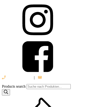
039 888 522 48
|
info@daniel-verlag.de
Products search