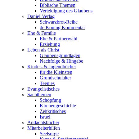
Biblische Themen
Verteidigung des Glaubens
Daniel-Verlag
Schwarzbrot-Reihe
de Koning Kommentar
Ehe & Familie
Ehe & Partnerwahl
Erziehung
Leben als Christ
Glaubensgrundlagen
Nachfolge & Hingabe
Kinder- & Jugendbücher
für die Kleinsten
Grundschulalter
Teenies
Evangelistisches
Sachthemen
Schöpfung
Kirchengeschichte
Zeitkritisches
Israel
Andachtsbücher
Mitarbeiterhilfen
Seelsorge