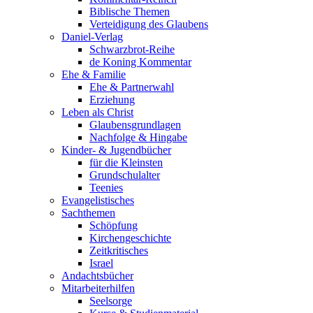
Biblische Themen
Verteidigung des Glaubens
Daniel-Verlag
Schwarzbrot-Reihe
de Koning Kommentar
Ehe & Familie
Ehe & Partnerwahl
Erziehung
Leben als Christ
Glaubensgrundlagen
Nachfolge & Hingabe
Kinder- & Jugendbücher
für die Kleinsten
Grundschulalter
Teenies
Evangelistisches
Sachthemen
Schöpfung
Kirchengeschichte
Zeitkritisches
Israel
Andachtsbücher
Mitarbeiterhilfen
Seelsorge