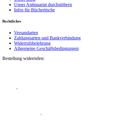
Unser Antiquariat durchstöbern
Infos für Büchertische
Rechtliches
Versandarten
Zahlungsarten und Bankverbindung
Widerrufsbelehrung
Allgemeine Geschäftsbedingungen
Bestellung widerrufen:
Bestellnummer
(optional)
E-Mail
*
E-Mail (wiederholen)
*