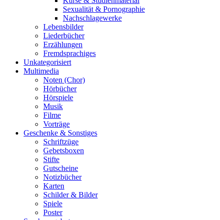
Kurse & Studienmaterial
Sexualität & Pornographie
Nachschlagewerke
Lebensbilder
Liederbücher
Erzählungen
Fremdsprachiges
Unkategorisiert
Multimedia
Noten (Chor)
Hörbücher
Hörspiele
Musik
Filme
Vorträge
Geschenke & Sonstiges
Schriftzüge
Gebetsboxen
Stifte
Gutscheine
Notizbücher
Karten
Schilder & Bilder
Spiele
Poster