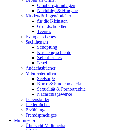
Leben als Christ
Glaubensgrundlagen
Nachfolge & Hingabe
Kinder- & Jugendbücher
für die Kleinsten
Grundschulalter
Teenies
Evangelistisches
Sachthemen
Schöpfung
Kirchengeschichte
Zeitkritisches
Israel
Andachtsbücher
Mitarbeiterhilfen
Seelsorge
Kurse & Studienmaterial
Sexualität & Pornographie
Nachschlagewerke
Lebensbilder
Liederbücher
Erzählungen
Fremdsprachiges
Multimedia
Übersicht Multimedia