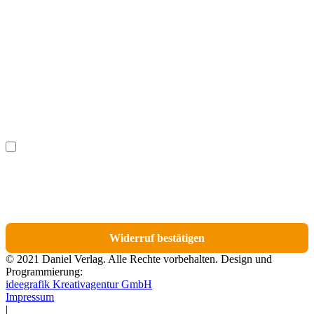
Vorname
(optional)
Nachname
(optional)
Ich möchte bestimmte Positionen für den Widerruf
(optional)
auswählen.
Du erhältst eine E-Mail-Bestätigung über den Eingang des Widerrufs. In dieser
E-Mail findest du einen Link, über den du die Artikel für den Widerruf
auswählen kannst.
Widerruf bestätigen
© 2021 Daniel Verlag. Alle Rechte vorbehalten. Design und
Programmierung:
ideegrafik Kreativagentur GmbH
Impressum
|