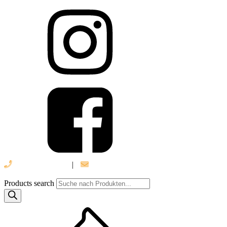
039 888 522 48
|
info@daniel-verlag.de
Products search