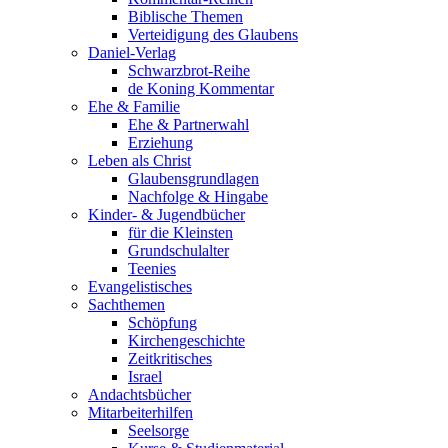
Biblische Themen
Verteidigung des Glaubens
Daniel-Verlag
Schwarzbrot-Reihe
de Koning Kommentar
Ehe & Familie
Ehe & Partnerwahl
Erziehung
Leben als Christ
Glaubensgrundlagen
Nachfolge & Hingabe
Kinder- & Jugendbücher
für die Kleinsten
Grundschulalter
Teenies
Evangelistisches
Sachthemen
Schöpfung
Kirchengeschichte
Zeitkritisches
Israel
Andachtsbücher
Mitarbeiterhilfen
Seelsorge