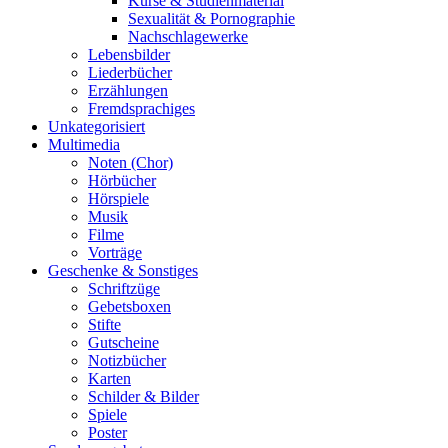
Kurse & Studienmaterial
Sexualität & Pornographie
Nachschlagewerke
Lebensbilder
Liederbücher
Erzählungen
Fremdsprachiges
Unkategorisiert
Multimedia
Noten (Chor)
Hörbücher
Hörspiele
Musik
Filme
Vorträge
Geschenke & Sonstiges
Schriftzüge
Gebetsboxen
Stifte
Gutscheine
Notizbücher
Karten
Schilder & Bilder
Spiele
Poster