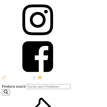
039 888 522 48
|
info@daniel-verlag.de
Products search