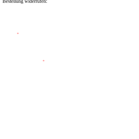
Bestellung widerrufen:
Bestellnummer
(optional)
E-Mail
*
E-Mail (wiederholen)
*
Vorname
(optional)
Nachname
(optional)