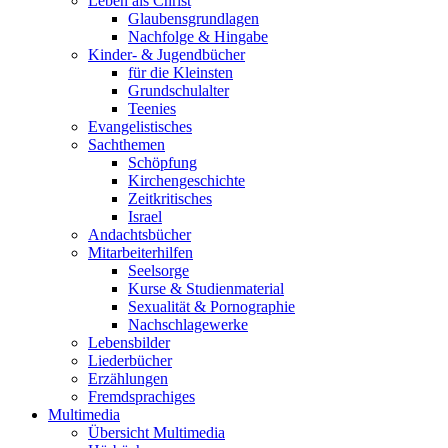
Leben als Christ
Glaubensgrundlagen
Nachfolge & Hingabe
Kinder- & Jugendbücher
für die Kleinsten
Grundschulalter
Teenies
Evangelistisches
Sachthemen
Schöpfung
Kirchengeschichte
Zeitkritisches
Israel
Andachtsbücher
Mitarbeiterhilfen
Seelsorge
Kurse & Studienmaterial
Sexualität & Pornographie
Nachschlagewerke
Lebensbilder
Liederbücher
Erzählungen
Fremdsprachiges
Multimedia
Übersicht Multimedia