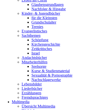
Leben als Christ
Glaubensgrundlagen
Nachfolge & Hingabe
Kinder- & Jugendbücher
für die Kleinsten
Grundschulalter
Teenies
Evangelistisches
Sachthemen
Schöpfung
Kirchengeschichte
Zeitkritisches
Israel
Andachtsbücher
Mitarbeiterhilfen
Seelsorge
Kurse & Studienmaterial
Sexualität & Pornographie
Nachschlagewerke
Lebensbilder
Liederbücher
Erzählungen
Fremdsprachiges
Multimedia
Übersicht Multimedia