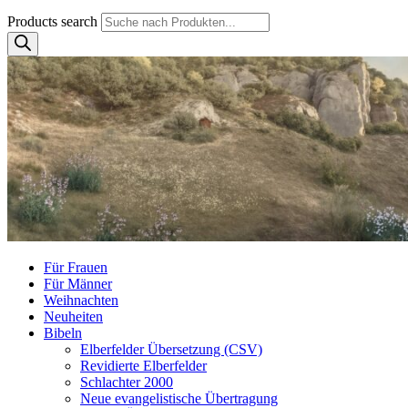
Products search
Für Frauen
Für Männer
Weihnachten
Neuheiten
Bibeln
Elberfelder Übersetzung (CSV)
Revidierte Elberfelder
Schlachter 2000
Neue evangelistische Übertragung