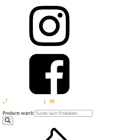
039 888 522 48
|
info@daniel-verlag.de
Products search