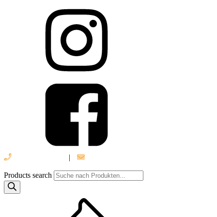
039 888 522 48
|
info@daniel-verlag.de
Products search