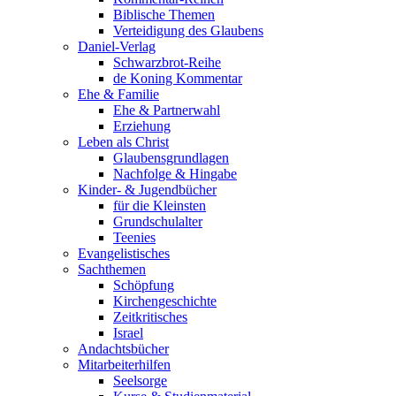
Biblische Themen
Verteidigung des Glaubens
Daniel-Verlag
Schwarzbrot-Reihe
de Koning Kommentar
Ehe & Familie
Ehe & Partnerwahl
Erziehung
Leben als Christ
Glaubensgrundlagen
Nachfolge & Hingabe
Kinder- & Jugendbücher
für die Kleinsten
Grundschulalter
Teenies
Evangelistisches
Sachthemen
Schöpfung
Kirchengeschichte
Zeitkritisches
Israel
Andachtsbücher
Mitarbeiterhilfen
Seelsorge