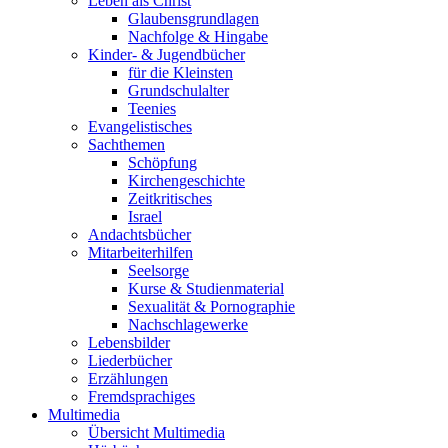
Leben als Christ
Glaubensgrundlagen
Nachfolge & Hingabe
Kinder- & Jugendbücher
für die Kleinsten
Grundschulalter
Teenies
Evangelistisches
Sachthemen
Schöpfung
Kirchengeschichte
Zeitkritisches
Israel
Andachtsbücher
Mitarbeiterhilfen
Seelsorge
Kurse & Studienmaterial
Sexualität & Pornographie
Nachschlagewerke
Lebensbilder
Liederbücher
Erzählungen
Fremdsprachiges
Multimedia
Übersicht Multimedia