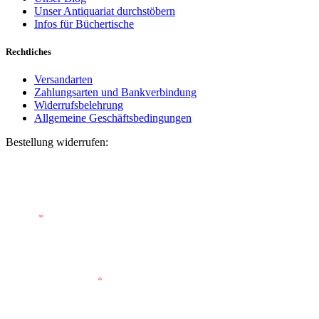
Unser Antiquariat durchstöbern
Infos für Büchertische
Rechtliches
Versandarten
Zahlungsarten und Bankverbindung
Widerrufsbelehrung
Allgemeine Geschäftsbedingungen
Bestellung widerrufen:
Bestellnummer
(optional)
E-Mail
*
E-Mail (wiederholen)
*