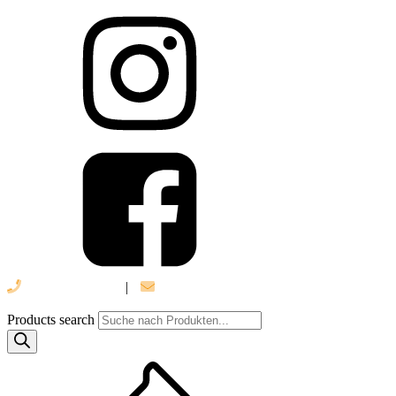
039 888 522 48
|
info@daniel-verlag.de
Products search