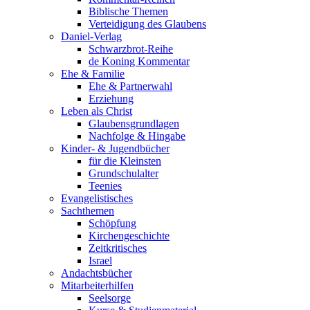
Biblische Themen
Verteidigung des Glaubens
Daniel-Verlag
Schwarzbrot-Reihe
de Koning Kommentar
Ehe & Familie
Ehe & Partnerwahl
Erziehung
Leben als Christ
Glaubensgrundlagen
Nachfolge & Hingabe
Kinder- & Jugendbücher
für die Kleinsten
Grundschulalter
Teenies
Evangelistisches
Sachthemen
Schöpfung
Kirchengeschichte
Zeitkritisches
Israel
Andachtsbücher
Mitarbeiterhilfen
Seelsorge