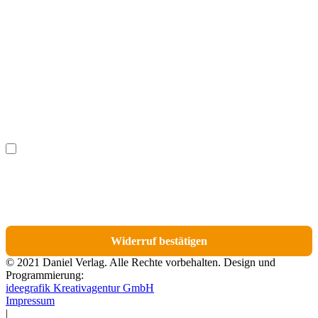
Vorname
(optional)
Nachname
(optional)
Ich möchte bestimmte Positionen für den Widerruf
(optional)
auswählen.
Du erhältst eine E-Mail-Bestätigung über den Eingang des Widerrufs. In dieser
E-Mail findest du einen Link, über den du die Artikel für den Widerruf
auswählen kannst.
Widerruf bestätigen
© 2021 Daniel Verlag. Alle Rechte vorbehalten. Design und
Programmierung:
ideegrafik Kreativagentur GmbH
Impressum
|