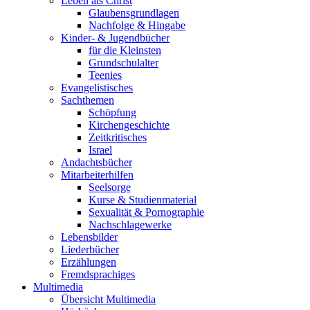
Leben als Christ
Glaubensgrundlagen
Nachfolge & Hingabe
Kinder- & Jugendbücher
für die Kleinsten
Grundschulalter
Teenies
Evangelistisches
Sachthemen
Schöpfung
Kirchengeschichte
Zeitkritisches
Israel
Andachtsbücher
Mitarbeiterhilfen
Seelsorge
Kurse & Studienmaterial
Sexualität & Pornographie
Nachschlagewerke
Lebensbilder
Liederbücher
Erzählungen
Fremdsprachiges
Multimedia
Übersicht Multimedia