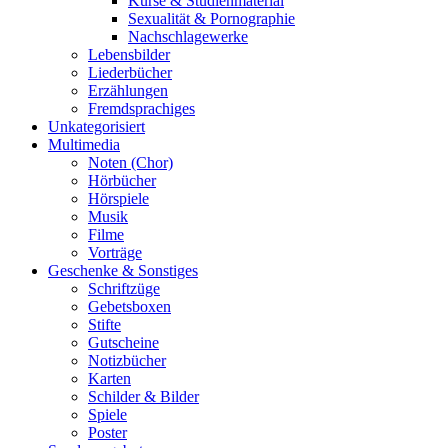
Kurse & Studienmaterial
Sexualität & Pornographie
Nachschlagewerke
Lebensbilder
Liederbücher
Erzählungen
Fremdsprachiges
Unkategorisiert
Multimedia
Noten (Chor)
Hörbücher
Hörspiele
Musik
Filme
Vorträge
Geschenke & Sonstiges
Schriftzüge
Gebetsboxen
Stifte
Gutscheine
Notizbücher
Karten
Schilder & Bilder
Spiele
Poster