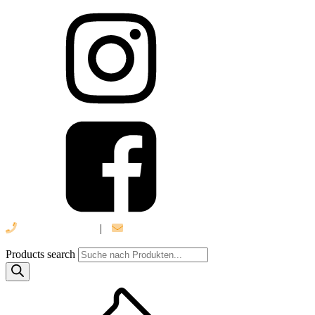
039 888 522 48
|
info@daniel-verlag.de
Products search