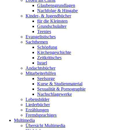
Leben als Christ
Glaubensgrundlagen
Nachfolge & Hingabe
Kinder- & Jugendbücher
für die Kleinsten
Grundschulalter
Teenies
Evangelistisches
Sachthemen
Schöpfung
Kirchengeschichte
Zeitkritisches
Israel
Andachtsbücher
Mitarbeiterhilfen
Seelsorge
Kurse & Studienmaterial
Sexualität & Pornographie
Nachschlagewerke
Lebensbilder
Liederbücher
Erzählungen
Fremdsprachiges
Multimedia
Übersicht Multimedia