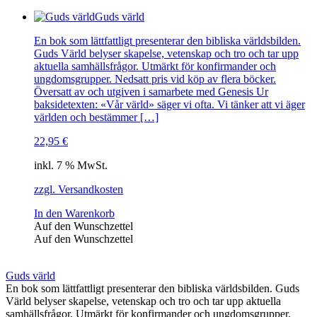
Guds värld
En bok som lättfattligt presenterar den bibliska världsbilden.
Guds Värld belyser skapelse, vetenskap och tro och tar upp
aktuella samhällsfrågor. Utmärkt för konfirmander och
ungdomsgrupper. Nedsatt pris vid köp av flera böcker.
Översatt av och utgiven i samarbete med Genesis Ur
baksidetexten: «Vår värld» säger vi ofta. Vi tänker att vi äger
världen och bestämmer […]
22,95
€
inkl. 7 % MwSt.
zzgl. Versandkosten
In den Warenkorb
Auf den Wunschzettel
Auf den Wunschzettel
Guds värld
En bok som lättfattligt presenterar den bibliska världsbilden. Guds
Värld belyser skapelse, vetenskap och tro och tar upp aktuella
samhällsfrågor. Utmärkt för konfirmander och ungdomsgrupper.