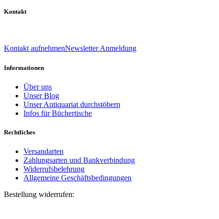
Kontakt
039 888 522 48
info@daniel-verlag.de
Kontakt aufnehmen
Newsletter Anmeldung
Informationen
Über uns
Unser Blog
Unser Antiquariat durchstöbern
Infos für Büchertische
Rechtliches
Versandarten
Zahlungsarten und Bankverbindung
Widerrufsbelehrung
Allgemeine Geschäftsbedingungen
Bestellung widerrufen:
Bestellnummer
(optional)