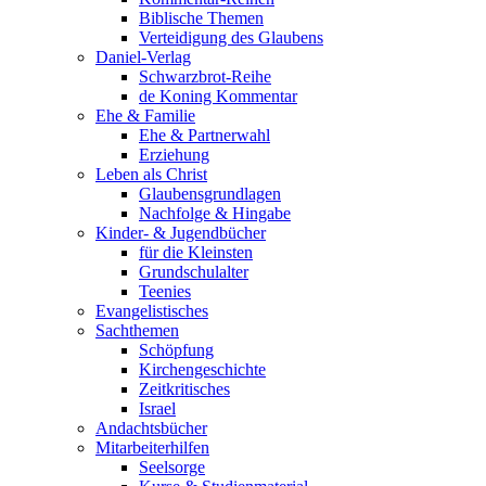
Biblische Themen
Verteidigung des Glaubens
Daniel-Verlag
Schwarzbrot-Reihe
de Koning Kommentar
Ehe & Familie
Ehe & Partnerwahl
Erziehung
Leben als Christ
Glaubensgrundlagen
Nachfolge & Hingabe
Kinder- & Jugendbücher
für die Kleinsten
Grundschulalter
Teenies
Evangelistisches
Sachthemen
Schöpfung
Kirchengeschichte
Zeitkritisches
Israel
Andachtsbücher
Mitarbeiterhilfen
Seelsorge