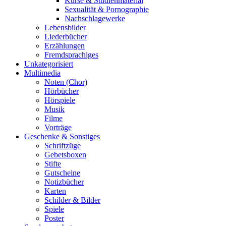
Kurse & Studienmaterial
Sexualität & Pornographie
Nachschlagewerke
Lebensbilder
Liederbücher
Erzählungen
Fremdsprachiges
Unkategorisiert
Multimedia
Noten (Chor)
Hörbücher
Hörspiele
Musik
Filme
Vorträge
Geschenke & Sonstiges
Schriftzüge
Gebetsboxen
Stifte
Gutscheine
Notizbücher
Karten
Schilder & Bilder
Spiele
Poster