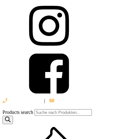
039 888 522 48
|
info@daniel-verlag.de
Products search