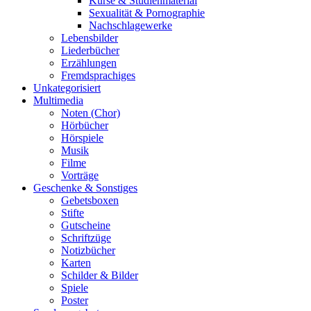
Kurse & Studienmaterial
Sexualität & Pornographie
Nachschlagewerke
Lebensbilder
Liederbücher
Erzählungen
Fremdsprachiges
Unkategorisiert
Multimedia
Noten (Chor)
Hörbücher
Hörspiele
Musik
Filme
Vorträge
Geschenke & Sonstiges
Gebetsboxen
Stifte
Gutscheine
Schriftzüge
Notizbücher
Karten
Schilder & Bilder
Spiele
Poster