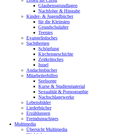
Leben als Christ
Glaubensgrundlagen
Nachfolge & Hingabe
Kinder- & Jugendbücher
für die Kleinsten
Grundschulalter
Teenies
Evangelistisches
Sachthemen
Schöpfung
Kirchengeschichte
Zeitkritisches
Israel
Andachtsbücher
Mitarbeiterhilfen
Seelsorge
Kurse & Studienmaterial
Sexualität & Pornographie
Nachschlagewerke
Lebensbilder
Liederbücher
Erzählungen
Fremdsprachiges
Multimedia
Übersicht Multimedia