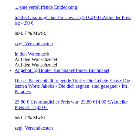
... eine verblüffende Entdeckung
6,50
€
Ursprünglicher Preis war: 6,50 €
4,90
€
Aktueller Preis
ist: 4,90 €.
inkl. 7 % MwSt.
zzgl. Versandkosten
In den Warenkorb
Auf den Wunschzettel
Auf den Wunschzettel
Angebot!
Bouter-Buchpaket
Dieses Paket enthält folgende Titel: • Die Gebete Elias • Die
letzten Worte Jakobs • Die dich segnen, sind gesegnet • Im
Paradies
23,80
€
Ursprünglicher Preis war: 23,80 €
14,00
€
Aktueller
Preis ist: 14,00 €.
inkl. 7 % MwSt.
zzgl. Versandkosten