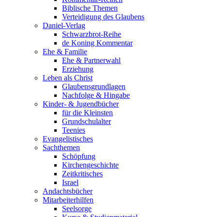
Biblische Themen
Verteidigung des Glaubens
Daniel-Verlag
Schwarzbrot-Reihe
de Koning Kommentar
Ehe & Familie
Ehe & Partnerwahl
Erziehung
Leben als Christ
Glaubensgrundlagen
Nachfolge & Hingabe
Kinder- & Jugendbücher
für die Kleinsten
Grundschulalter
Teenies
Evangelistisches
Sachthemen
Schöpfung
Kirchengeschichte
Zeitkritisches
Israel
Andachtsbücher
Mitarbeiterhilfen
Seelsorge